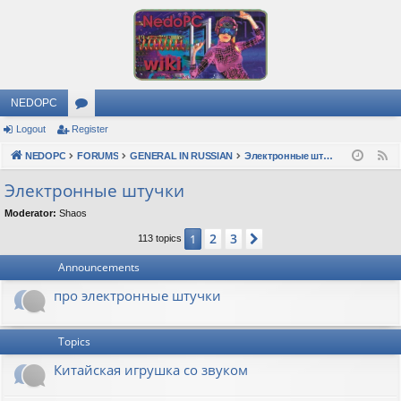
NEDOPC
Logout
Register
or
NEDOPC
u
FORUMS
GENERAL IN RUSSIAN
Электронные штучки
F
e
m
Электронные штучки
e
s
Moderator:
Shaos
d
2
3
1
Next
113 topics
Announcements
про электронные штучки
Topics
Китайская игрушка со звуком