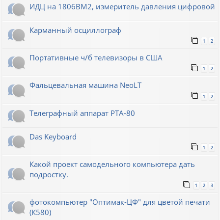
ИДЦ на 1806ВМ2, измеритель давления цифровой
Карманный осциллограф
1
2
Портативные ч/б телевизоры в США
1
2
Фальцевальная машина NeoLT
1
2
Телеграфный аппарат РТА-80
Das Keyboard
1
2
Какой проект самодельного компьютера дать
подростку.
1
2
3
фотокомпьютер "Оптимак-ЦФ" для цветой печати
(К580)