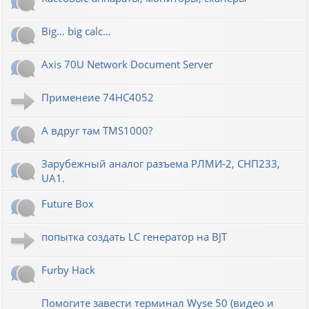
Big… big calc…
Axis 70U Network Document Server
Применеие 74HC4052
А вдруг там TMS1000?
Зарубежный аналог разъема РЛМИ-2, СНП233,
UA1.
Future Box
попытка создать LC генератор на BJT
Furby Hack
Помогите завести терминал Wyse 50 (видео и