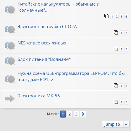
Китайские калькуляторы - обычные и
"солнечные"...
1
2
3
4
Электронная трубка 6ЛО2А
1
2
NES живее всех живых!
1
2
Блок питания "Волна-М"
Нужна схема USB-программатора EEPROM, что бы
шил даже РФ1, 2
1
2
Электроника МК-56
1
2
2
3
1
Next
113 topics
Jump to