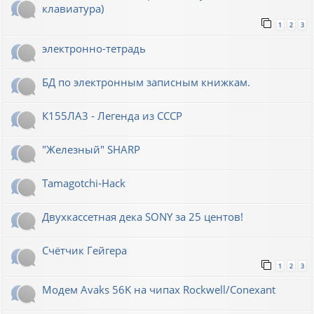
клавиатура)
1
2
3
электронно-тетрадь
БД по электронным записным книжкам.
К155ЛА3 - Легенда из СССР
"Железный" SHARP
Tamagotchi-Hack
Двухкассетная дека SONY за 25 центов!
Счётчик Гейгера
1
2
3
Модем Avaks 56K на чипах Rockwell/Conexant