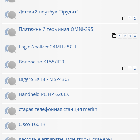
Детский ноутбук "Эрудит"
1
2
Платежный терминал OMNI-395
1
2
3
4
Logic Analizer 24MHz 8CH
Вопрос по К155ЛП9
1
2
Diggro EX18 - MSP430?
Handheld PC HP 620LX
старая телефонная станция merlin
Cisco 1601R
Кассовые аппараты, мониторы, сканеры