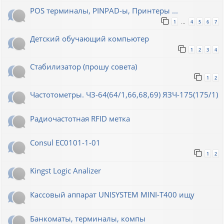
POS терминалы, PINPAD-ы, Принтеры ...
1
4
5
6
7
…
Детский обучающий компьютер
1
2
3
4
Стабилизатор (прошу совета)
1
2
Частотометры. Ч3-64(64/1,66,68,69) ЯЗЧ-175(175/1)
Радиочастотная RFID метка
Consul EC0101-1-01
1
2
Kingst Logic Analizer
Кассовый аппарат UNISYSTEM MINI-T400 ищу
Банкоматы, терминалы, компы