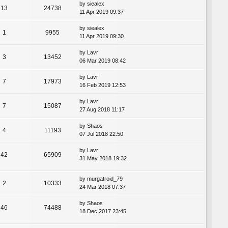
by
siealex
13
24738
11 Apr 2019 09:37
by
siealex
1
9955
11 Apr 2019 09:30
by
Lavr
3
13452
06 Mar 2019 08:42
by
Lavr
7
17973
16 Feb 2019 12:53
by
Lavr
7
15087
27 Aug 2018 11:17
by
Shaos
4
11193
07 Jul 2018 22:50
by
Lavr
42
65909
31 May 2018 19:32
by
murgatroid_79
2
10333
24 Mar 2018 07:37
by
Shaos
46
74488
18 Dec 2017 23:45