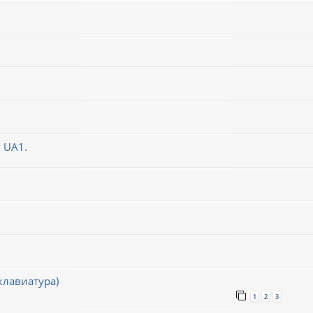
 UA1.
клавиатура)
1
2
3