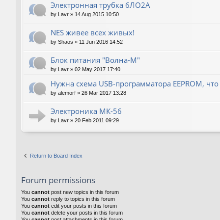
Электронная трубка 6ЛО2А
by
Lavr
»
14 Aug 2015 10:50
NES живее всех живых!
by
Shaos
»
11 Jun 2016 14:52
Блок питания "Волна-М"
by
Lavr
»
02 May 2017 17:40
Нужна схема USB-программатора EEPROM, что
by
alemorf
»
26 Mar 2017 13:28
Электроника МК-56
by
Lavr
»
20 Feb 2011 09:29
Return to Board Index
Forum permissions
You
cannot
post new topics in this forum
You
cannot
reply to topics in this forum
You
cannot
edit your posts in this forum
You
cannot
delete your posts in this forum
You
cannot
post attachments in this forum