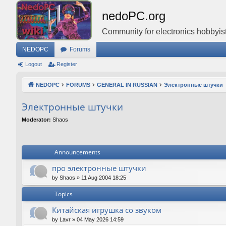
nedoPC.org
Community for electronics hobbyist
NEDOPC
Forums
Logout
Register
NEDOPC
FORUMS
GENERAL IN RUSSIAN
Электронные штучки
Электронные штучки
Moderator:
Shaos
Announcements
про электронные штучки
by
Shaos
»
11 Aug 2004 18:25
Topics
Китайская игрушка со звуком
by
Lavr
»
04 May 2026 14:59