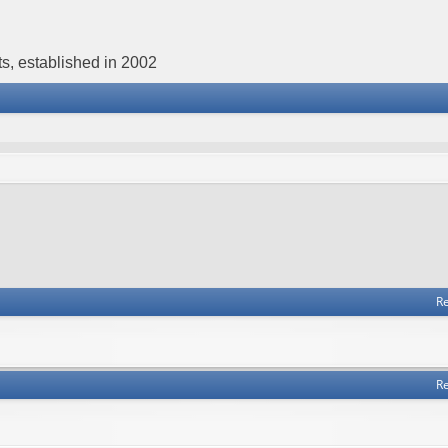
s, established in 2002
Re
Re