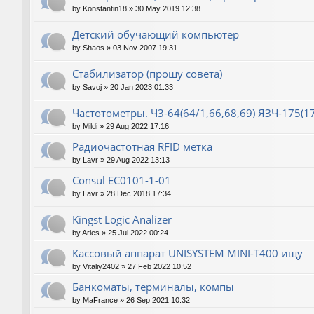
by
Konstantin18
»
30 May 2019 12:38
Детский обучающий компьютер
by
Shaos
»
03 Nov 2007 19:31
Стабилизатор (прошу совета)
by
Savoj
»
20 Jan 2023 01:33
Частотометры. Ч3-64(64/1,66,68,69) ЯЗЧ-175(1
by
Mildi
»
29 Aug 2022 17:16
Радиочастотная RFID метка
by
Lavr
»
29 Aug 2022 13:13
Consul EC0101-1-01
by
Lavr
»
28 Dec 2018 17:34
Kingst Logic Analizer
by
Aries
»
25 Jul 2022 00:24
Кассовый аппарат UNISYSTEM MINI-T400 ищу
by
Vitaliy2402
»
27 Feb 2022 10:52
Банкоматы, терминалы, компы
by
MaFrance
»
26 Sep 2021 10:32