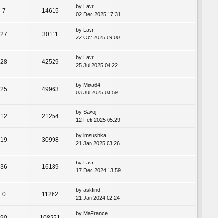
by
Lavr
7
14615
02 Dec 2025 17:31
by
Lavr
27
30111
22 Oct 2025 09:00
by
Lavr
28
42529
25 Jul 2025 04:22
by
Mixa64
25
49963
03 Jul 2025 03:59
by
Savoj
12
21254
12 Feb 2025 05:29
by
imsushka
19
30998
21 Jan 2025 03:26
by
Lavr
36
16189
17 Dec 2024 13:59
by
askfind
0
11262
21 Jan 2024 02:24
by
MaFrance
90
108251