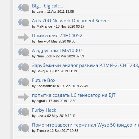
Big… big calc…
by
Lavr
»
11 Apr 2011 13:08
Axis 70U Network Document Server
by
MaFrance
»
13 Nov 2020 03:17
Применеие 74HC4052
by
fifan
»
04 May 2020 09:05
А вдруг там TMS1000?
by
Num Lock
»
22 Mar 2020 07:59
Зарубежный аналог разъема РЛМИ-2, СНП233,
by
Savoj
»
05 Dec 2019 11:19
Future Box
by
Konstantin18
»
10 Sep 2019 22:49
попытка создать LC генератор на BJT
by
bigral
»
17 Jun 2019 12:39
Furby Hack
by
Lavr
»
02 May 2019 12:11
Помогите завести терминал Wyse 50 (видео и 
by
Tronix
»
12 Sep 2017 10:38