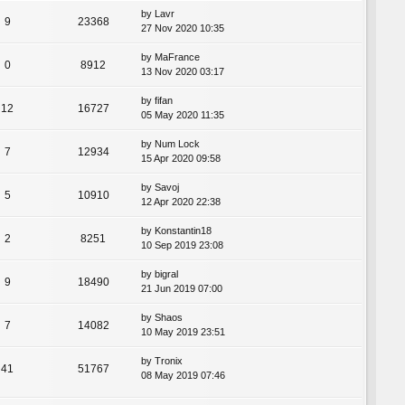
by
Lavr
9
23368
27 Nov 2020 10:35
by
MaFrance
0
8912
13 Nov 2020 03:17
by
fifan
12
16727
05 May 2020 11:35
by
Num Lock
7
12934
15 Apr 2020 09:58
by
Savoj
5
10910
12 Apr 2020 22:38
by
Konstantin18
2
8251
10 Sep 2019 23:08
by
bigral
9
18490
21 Jun 2019 07:00
by
Shaos
7
14082
10 May 2019 23:51
by
Tronix
41
51767
08 May 2019 07:46