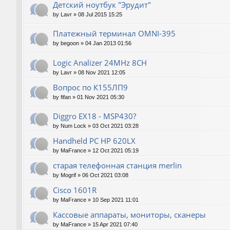
Детский ноутбук "Эрудит"
by
Lavr
»
08 Jul 2015 15:25
Платежный терминал OMNI-395
by
begoon
»
04 Jan 2013 01:56
Logic Analizer 24MHz 8CH
by
Lavr
»
08 Nov 2021 12:05
Вопрос по К155ЛП9
by
fifan
»
01 Nov 2021 05:30
Diggro EX18 - MSP430?
by
Num Lock
»
03 Oct 2021 03:28
Handheld PC HP 620LX
by
MaFrance
»
12 Oct 2021 05:19
старая телефонная станция merlin
by
Mogrif
»
06 Oct 2021 03:08
Cisco 1601R
by
MaFrance
»
10 Sep 2021 11:01
Кассовые аппараты, мониторы, сканеры
by
MaFrance
»
15 Apr 2021 07:40