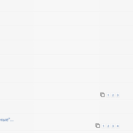
1
2
3
ые"...
1
2
3
4