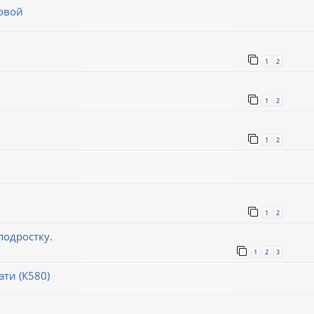
овой
1
2
1
2
1
2
1
2
подростку.
1
2
3
ти (К580)