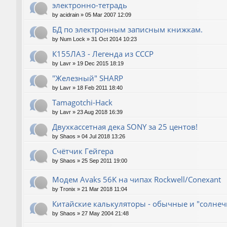
электронно-тетрадь
by
acidrain
»
05 Mar 2007 12:09
БД по электронным записным книжкам.
by
Num Lock
»
31 Oct 2014 10:23
К155ЛА3 - Легенда из СССР
by
Lavr
»
19 Dec 2015 18:19
"Железный" SHARP
by
Lavr
»
18 Feb 2011 18:40
Tamagotchi-Hack
by
Lavr
»
23 Aug 2018 16:39
Двухкассетная дека SONY за 25 центов!
by
Shaos
»
04 Jul 2018 13:26
Счётчик Гейгера
by
Shaos
»
25 Sep 2011 19:00
Модем Avaks 56K на чипах Rockwell/Conexant
by
Tronix
»
21 Mar 2018 11:04
Китайские калькуляторы - обычные и "солнечн
by
Shaos
»
27 May 2004 21:48