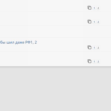
1
2
1
2
 бы шил даже РФ1, 2
1
2
1
2