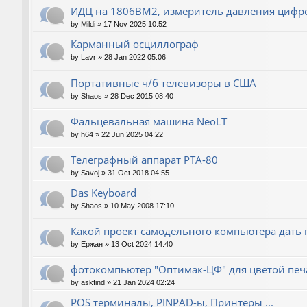
ИДЦ на 1806ВМ2, измеритель давления цифр
by
Mildi
»
17 Nov 2025 10:52
Карманный осциллограф
by
Lavr
»
28 Jan 2022 05:06
Портативные ч/б телевизоры в США
by
Shaos
»
28 Dec 2015 08:40
Фальцевальная машина NeoLT
by
h64
»
22 Jun 2025 04:22
Телеграфный аппарат РТА-80
by
Savoj
»
31 Oct 2018 04:55
Das Keyboard
by
Shaos
»
10 May 2008 17:10
Какой проект самодельного компьютера дать 
by
Ержан
»
13 Oct 2024 14:40
фотокомпьютер "Оптимак-ЦФ" для цветой печа
by
askfind
»
21 Jan 2024 02:24
POS терминалы, PINPAD-ы, Принтеры ...