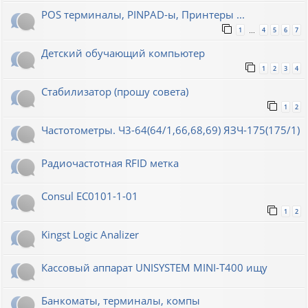
POS терминалы, PINPAD-ы, Принтеры ...
1
4
5
6
7
…
Детский обучающий компьютер
1
2
3
4
Стабилизатор (прошу совета)
1
2
Частотометры. Ч3-64(64/1,66,68,69) ЯЗЧ-175(175/1)
Радиочастотная RFID метка
Consul EC0101-1-01
1
2
Kingst Logic Analizer
Кассовый аппарат UNISYSTEM MINI-T400 ищу
Банкоматы, терминалы, компы