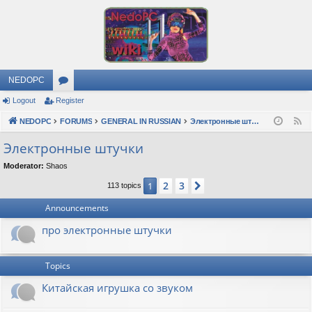
NEDOPC
Logout
Register
or
NEDOPC
u
FORUMS
GENERAL IN RUSSIAN
Электронные штучки
F
e
m
Электронные штучки
e
s
Moderator:
Shaos
d
2
3
1
Next
113 topics
Announcements
про электронные штучки
Topics
Китайская игрушка со звуком