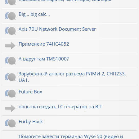
Big… big calc…
Axis 70U Network Document Server
Применеие 74HC4052
А вдруг там TMS1000?
Зарубежный аналог разъема РЛМИ-2, СНП233,
UA1.
Future Box
попытка создать LC генератор на BJT
Furby Hack
Помогите завести терминал Wyse 50 (видео и