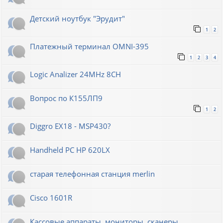
Детский ноутбук "Эрудит"
1
2
Платежный терминал OMNI-395
1
2
3
4
Logic Analizer 24MHz 8CH
Вопрос по К155ЛП9
1
2
Diggro EX18 - MSP430?
Handheld PC HP 620LX
старая телефонная станция merlin
Cisco 1601R
Кассовые аппараты, мониторы, сканеры