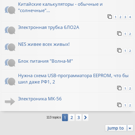
Китайские калькуляторы - обычные и
"солнечные"...
1
2
3
4
Электронная трубка 6ЛО2А
1
2
NES живее всех живых!
1
2
Блок питания "Волна-М"
Нужна схема USB-программатора EEPROM, что бы
шил даже РФ1, 2
1
2
Электроника МК-56
1
2
2
3
1
Next
113 topics
Jump to