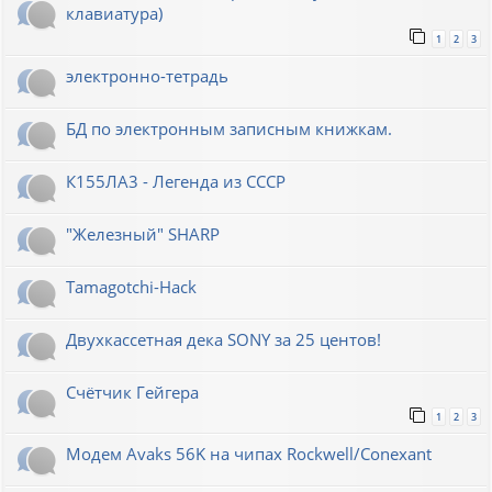
клавиатура)
1
2
3
электронно-тетрадь
БД по электронным записным книжкам.
К155ЛА3 - Легенда из СССР
"Железный" SHARP
Tamagotchi-Hack
Двухкассетная дека SONY за 25 центов!
Счётчик Гейгера
1
2
3
Модем Avaks 56K на чипах Rockwell/Conexant