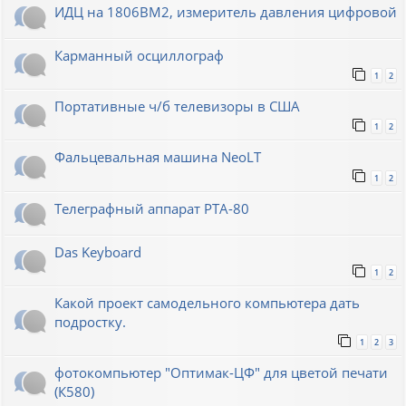
ИДЦ на 1806ВМ2, измеритель давления цифровой
Карманный осциллограф
1
2
Портативные ч/б телевизоры в США
1
2
Фальцевальная машина NeoLT
1
2
Телеграфный аппарат РТА-80
Das Keyboard
1
2
Какой проект самодельного компьютера дать
подростку.
1
2
3
фотокомпьютер "Оптимак-ЦФ" для цветой печати
(К580)