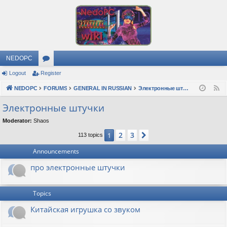
NEDOPC
Logout
Register
or
NEDOPC
u
FORUMS
GENERAL IN RUSSIAN
Электронные штучки
F
e
m
Электронные штучки
e
s
Moderator:
Shaos
d
2
3
1
Next
113 topics
Announcements
про электронные штучки
Topics
Китайская игрушка со звуком