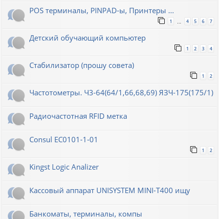
POS терминалы, PINPAD-ы, Принтеры ...
1
4
5
6
7
…
Детский обучающий компьютер
1
2
3
4
Стабилизатор (прошу совета)
1
2
Частотометры. Ч3-64(64/1,66,68,69) ЯЗЧ-175(175/1)
Радиочастотная RFID метка
Consul EC0101-1-01
1
2
Kingst Logic Analizer
Кассовый аппарат UNISYSTEM MINI-T400 ищу
Банкоматы, терминалы, компы