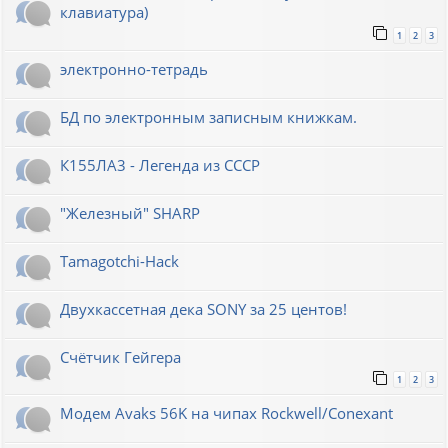
клавиатура)
1
2
3
электронно-тетрадь
БД по электронным записным книжкам.
К155ЛА3 - Легенда из СССР
"Железный" SHARP
Tamagotchi-Hack
Двухкассетная дека SONY за 25 центов!
Счётчик Гейгера
1
2
3
Модем Avaks 56K на чипах Rockwell/Conexant