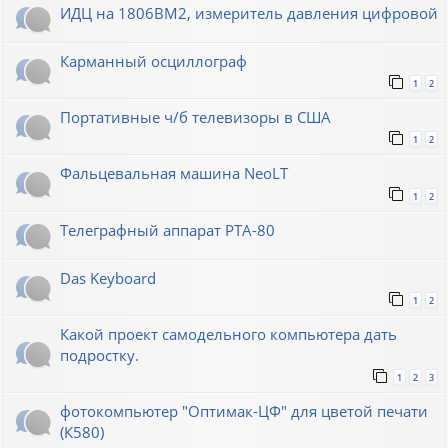
ИДЦ на 1806ВМ2, измеритель давления цифровой
Карманный осциллограф
1
2
Портативные ч/б телевизоры в США
1
2
Фальцевальная машина NeoLT
1
2
Телеграфный аппарат РТА-80
Das Keyboard
1
2
Какой проект самодельного компьютера дать
подростку.
1
2
3
фотокомпьютер "Оптимак-ЦФ" для цветой печати
(К580)