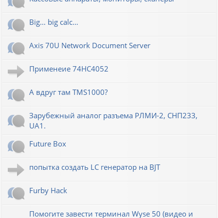
Big… big calc…
Axis 70U Network Document Server
Применеие 74HC4052
А вдруг там TMS1000?
Зарубежный аналог разъема РЛМИ-2, СНП233,
UA1.
Future Box
попытка создать LC генератор на BJT
Furby Hack
Помогите завести терминал Wyse 50 (видео и