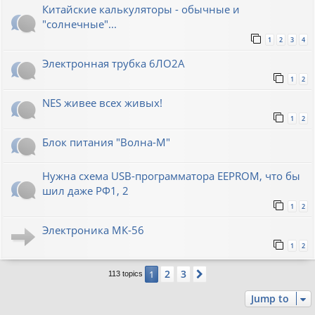
Китайские калькуляторы - обычные и
"солнечные"...
1
2
3
4
Электронная трубка 6ЛО2А
1
2
NES живее всех живых!
1
2
Блок питания "Волна-М"
Нужна схема USB-программатора EEPROM, что бы
шил даже РФ1, 2
1
2
Электроника МК-56
1
2
2
3
1
Next
113 topics
Jump to