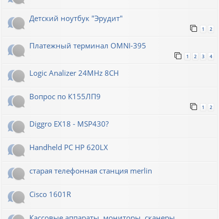
Детский ноутбук "Эрудит"
1
2
Платежный терминал OMNI-395
1
2
3
4
Logic Analizer 24MHz 8CH
Вопрос по К155ЛП9
1
2
Diggro EX18 - MSP430?
Handheld PC HP 620LX
старая телефонная станция merlin
Cisco 1601R
Кассовые аппараты, мониторы, сканеры