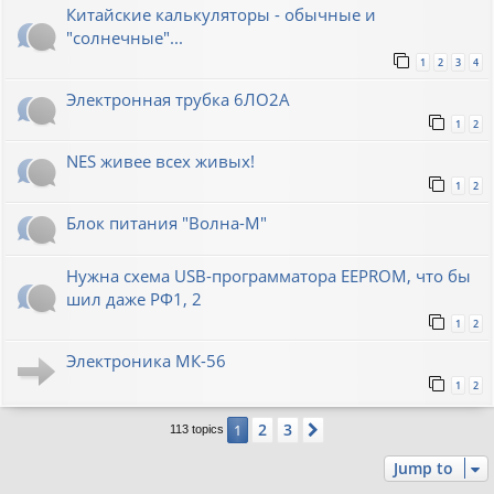
Китайские калькуляторы - обычные и
"солнечные"...
1
2
3
4
Электронная трубка 6ЛО2А
1
2
NES живее всех живых!
1
2
Блок питания "Волна-М"
Нужна схема USB-программатора EEPROM, что бы
шил даже РФ1, 2
1
2
Электроника МК-56
1
2
2
3
1
Next
113 topics
Jump to