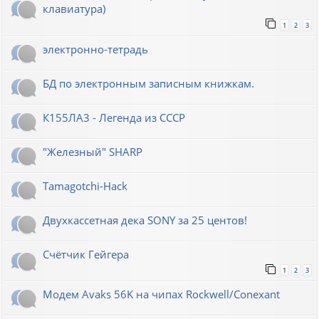
клавиатура)
1
2
3
электронно-тетрадь
БД по электронным записным книжкам.
К155ЛА3 - Легенда из СССР
"Железный" SHARP
Tamagotchi-Hack
Двухкассетная дека SONY за 25 центов!
Счётчик Гейгера
1
2
3
Модем Avaks 56K на чипах Rockwell/Conexant