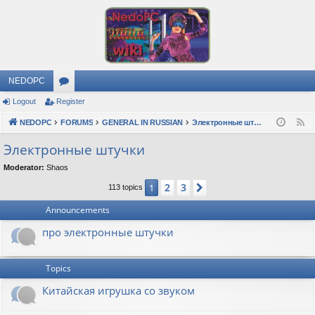
NEDOPC
Logout
Register
or
NEDOPC
u
FORUMS
GENERAL IN RUSSIAN
Электронные штучки
F
e
m
Электронные штучки
e
s
Moderator:
Shaos
d
2
3
1
Next
113 topics
Announcements
про электронные штучки
Topics
Китайская игрушка со звуком