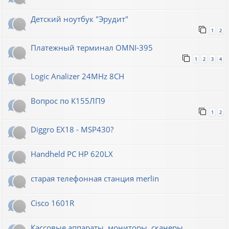
Детский ноутбук "Эрудит"
1
2
Платежный терминал OMNI-395
1
2
3
4
Logic Analizer 24MHz 8CH
Вопрос по К155ЛП9
1
2
Diggro EX18 - MSP430?
Handheld PC HP 620LX
старая телефонная станция merlin
Cisco 1601R
Кассовые аппараты, мониторы, сканеры