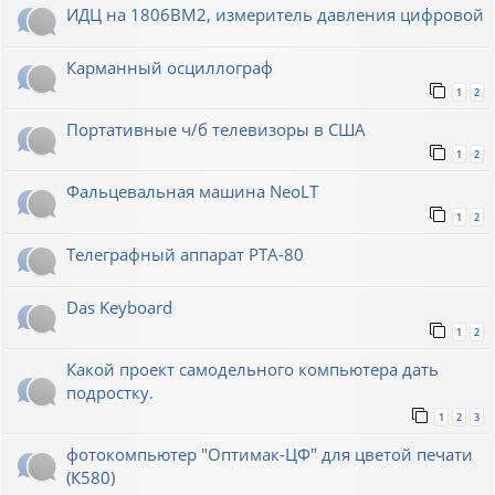
ИДЦ на 1806ВМ2, измеритель давления цифровой
Карманный осциллограф
1
2
Портативные ч/б телевизоры в США
1
2
Фальцевальная машина NeoLT
1
2
Телеграфный аппарат РТА-80
Das Keyboard
1
2
Какой проект самодельного компьютера дать
подростку.
1
2
3
фотокомпьютер "Оптимак-ЦФ" для цветой печати
(К580)