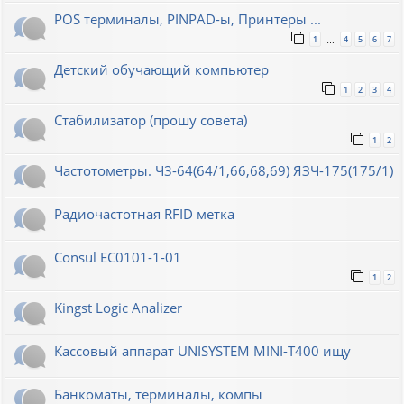
POS терминалы, PINPAD-ы, Принтеры ...
1
4
5
6
7
…
Детский обучающий компьютер
1
2
3
4
Стабилизатор (прошу совета)
1
2
Частотометры. Ч3-64(64/1,66,68,69) ЯЗЧ-175(175/1)
Радиочастотная RFID метка
Consul EC0101-1-01
1
2
Kingst Logic Analizer
Кассовый аппарат UNISYSTEM MINI-T400 ищу
Банкоматы, терминалы, компы