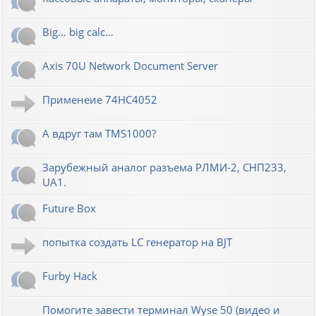
Big… big calc…
Axis 70U Network Document Server
Применеие 74HC4052
А вдруг там TMS1000?
Зарубежный аналог разъема РЛМИ-2, СНП233,
UA1.
Future Box
попытка создать LC генератор на BJT
Furby Hack
Помогите завести терминал Wyse 50 (видео и