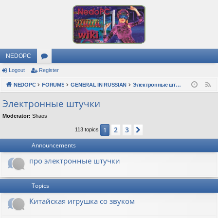
NEDOPC
Logout
Register
or
NEDOPC
u
FORUMS
GENERAL IN RUSSIAN
Электронные штучки
F
e
m
Электронные штучки
e
s
Moderator:
Shaos
d
2
3
1
Next
113 topics
Announcements
про электронные штучки
Topics
Китайская игрушка со звуком