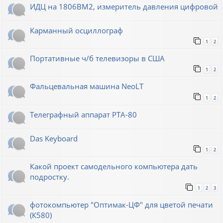
ИДЦ на 1806ВМ2, измеритель давления цифровой
Карманный осциллограф
1
2
Портативные ч/б телевизоры в США
1
2
Фальцевальная машина NeoLT
1
2
Телеграфный аппарат РТА-80
Das Keyboard
1
2
Какой проект самодельного компьютера дать
подростку.
1
2
3
фотокомпьютер "Оптимак-ЦФ" для цветой печати
(К580)