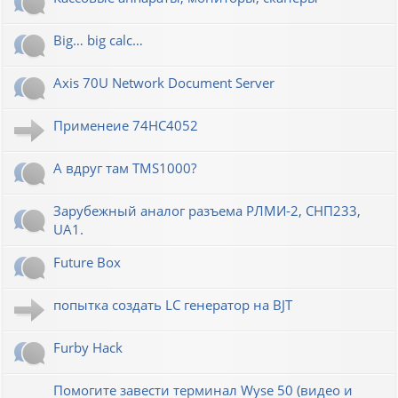
Big… big calc…
Axis 70U Network Document Server
Применеие 74HC4052
А вдруг там TMS1000?
Зарубежный аналог разъема РЛМИ-2, СНП233,
UA1.
Future Box
попытка создать LC генератор на BJT
Furby Hack
Помогите завести терминал Wyse 50 (видео и