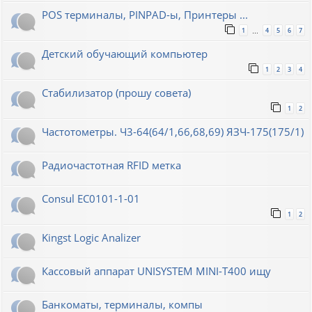
POS терминалы, PINPAD-ы, Принтеры ...
1
4
5
6
7
…
Детский обучающий компьютер
1
2
3
4
Стабилизатор (прошу совета)
1
2
Частотометры. Ч3-64(64/1,66,68,69) ЯЗЧ-175(175/1)
Радиочастотная RFID метка
Consul EC0101-1-01
1
2
Kingst Logic Analizer
Кассовый аппарат UNISYSTEM MINI-T400 ищу
Банкоматы, терминалы, компы