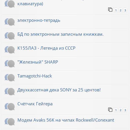
клавиатура)
1
2
3
электронно-тетрадь
БД по электронным записным книжкам.
К155ЛА3 - Легенда из СССР
"Железный" SHARP
Tamagotchi-Hack
Двухкассетная дека SONY за 25 центов!
Счётчик Гейгера
1
2
3
Модем Avaks 56K на чипах Rockwell/Conexant