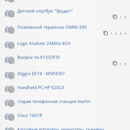
Детский ноутбук "Эрудит"
1
2
Платежный терминал OMNI-395
1
2
3
4
Logic Analizer 24MHz 8CH
Вопрос по К155ЛП9
1
2
Diggro EX18 - MSP430?
Handheld PC HP 620LX
старая телефонная станция merlin
Cisco 1601R
Кассовые аппараты, мониторы, сканеры