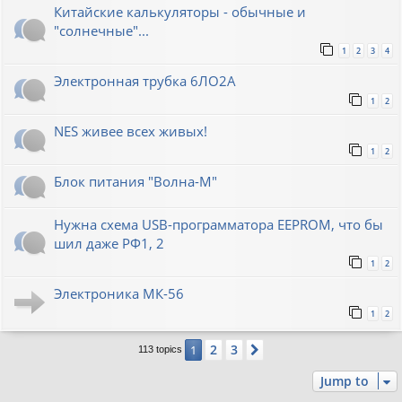
Китайские калькуляторы - обычные и
"солнечные"...
1
2
3
4
Электронная трубка 6ЛО2А
1
2
NES живее всех живых!
1
2
Блок питания "Волна-М"
Нужна схема USB-программатора EEPROM, что бы
шил даже РФ1, 2
1
2
Электроника МК-56
1
2
2
3
1
Next
113 topics
Jump to