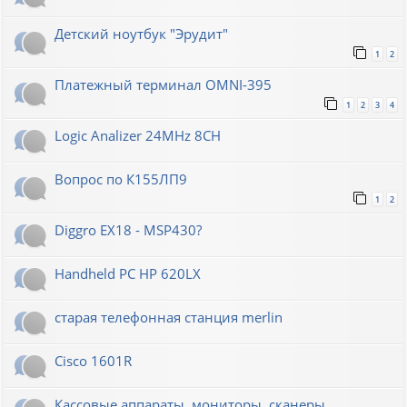
Детский ноутбук "Эрудит"
1
2
Платежный терминал OMNI-395
1
2
3
4
Logic Analizer 24MHz 8CH
Вопрос по К155ЛП9
1
2
Diggro EX18 - MSP430?
Handheld PC HP 620LX
старая телефонная станция merlin
Cisco 1601R
Кассовые аппараты, мониторы, сканеры