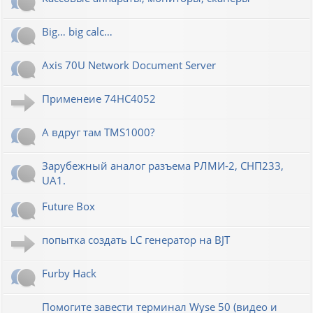
Big… big calc…
Axis 70U Network Document Server
Применеие 74HC4052
А вдруг там TMS1000?
Зарубежный аналог разъема РЛМИ-2, СНП233,
UA1.
Future Box
попытка создать LC генератор на BJT
Furby Hack
Помогите завести терминал Wyse 50 (видео и