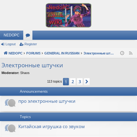
NEDOPC
Logout
Register
or
NEDOPC
u
FORUMS
GENERAL IN RUSSIAN
Электронные штучки
F
e
m
Электронные штучки
e
s
Moderator:
Shaos
d
2
3
1
Next
113 topics
Announcements
про электронные штучки
Topics
Китайская игрушка со звуком