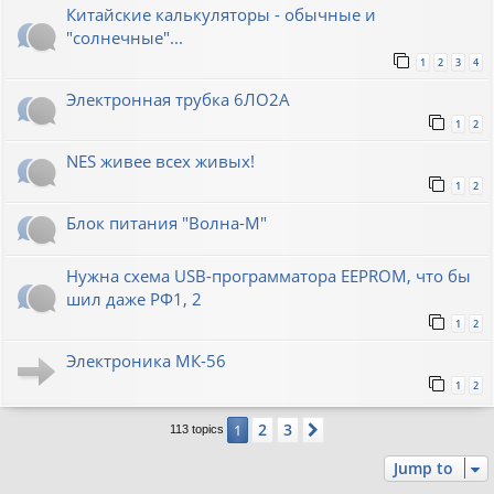
Китайские калькуляторы - обычные и
"солнечные"...
1
2
3
4
Электронная трубка 6ЛО2А
1
2
NES живее всех живых!
1
2
Блок питания "Волна-М"
Нужна схема USB-программатора EEPROM, что бы
шил даже РФ1, 2
1
2
Электроника МК-56
1
2
2
3
1
Next
113 topics
Jump to