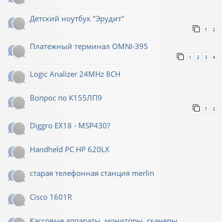
Детский ноутбук "Эрудит"
1
2
Платежный терминал OMNI-395
1
2
3
4
Logic Analizer 24MHz 8CH
Вопрос по К155ЛП9
1
2
Diggro EX18 - MSP430?
Handheld PC HP 620LX
старая телефонная станция merlin
Cisco 1601R
Кассовые аппараты, мониторы, сканеры