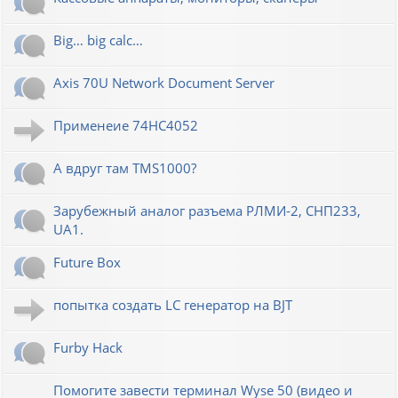
Big… big calc…
Axis 70U Network Document Server
Применеие 74HC4052
А вдруг там TMS1000?
Зарубежный аналог разъема РЛМИ-2, СНП233,
UA1.
Future Box
попытка создать LC генератор на BJT
Furby Hack
Помогите завести терминал Wyse 50 (видео и