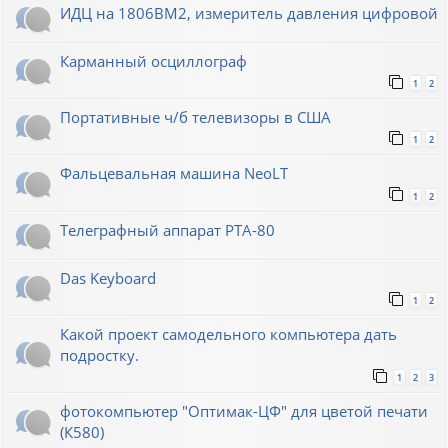
ИДЦ на 1806ВМ2, измеритель давления цифровой
Карманный осциллограф
1
2
Портативные ч/б телевизоры в США
1
2
Фальцевальная машина NeoLT
1
2
Телеграфный аппарат РТА-80
Das Keyboard
1
2
Какой проект самодельного компьютера дать
подростку.
1
2
3
фотокомпьютер "Оптимак-ЦФ" для цветой печати
(К580)