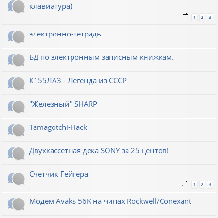
клавиатура)
1
2
3
электронно-тетрадь
БД по электронным записным книжкам.
К155ЛА3 - Легенда из СССР
"Железный" SHARP
Tamagotchi-Hack
Двухкассетная дека SONY за 25 центов!
Счётчик Гейгера
1
2
3
Модем Avaks 56K на чипах Rockwell/Conexant