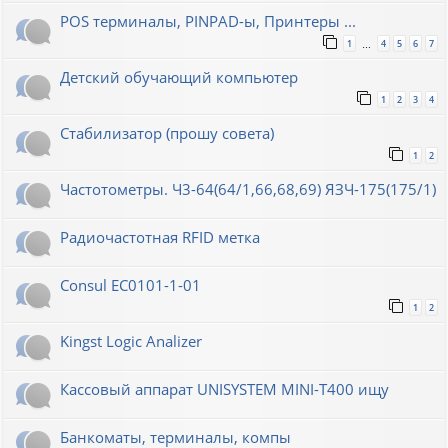
POS терминалы, PINPAD-ы, Принтеры ...
1
4
5
6
7
…
Детский обучающий компьютер
1
2
3
4
Стабилизатор (прошу совета)
1
2
Частотометры. Ч3-64(64/1,66,68,69) ЯЗЧ-175(175/1)
Радиочастотная RFID метка
Consul EC0101-1-01
1
2
Kingst Logic Analizer
Кассовый аппарат UNISYSTEM MINI-T400 ищу
Банкоматы, терминалы, компы