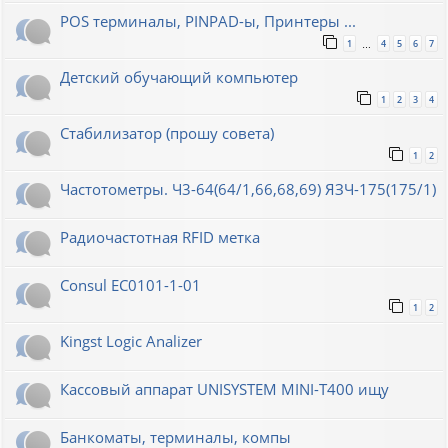
POS терминалы, PINPAD-ы, Принтеры ...
1
4
5
6
7
…
Детский обучающий компьютер
1
2
3
4
Стабилизатор (прошу совета)
1
2
Частотометры. Ч3-64(64/1,66,68,69) ЯЗЧ-175(175/1)
Радиочастотная RFID метка
Consul EC0101-1-01
1
2
Kingst Logic Analizer
Кассовый аппарат UNISYSTEM MINI-T400 ищу
Банкоматы, терминалы, компы