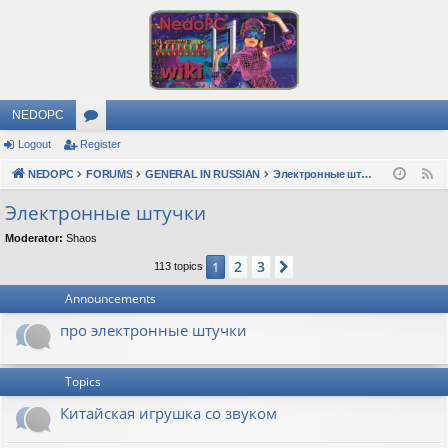
NEDOPC
Logout
Register
or
NEDOPC
u
FORUMS
GENERAL IN RUSSIAN
Электронные штучки
F
e
m
Электронные штучки
e
s
Moderator:
Shaos
d
2
3
1
Next
113 topics
Announcements
про электронные штучки
Topics
Китайская игрушка со звуком