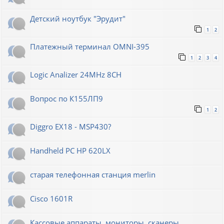
Детский ноутбук "Эрудит"
1
2
Платежный терминал OMNI-395
1
2
3
4
Logic Analizer 24MHz 8CH
Вопрос по К155ЛП9
1
2
Diggro EX18 - MSP430?
Handheld PC HP 620LX
старая телефонная станция merlin
Cisco 1601R
Кассовые аппараты, мониторы, сканеры