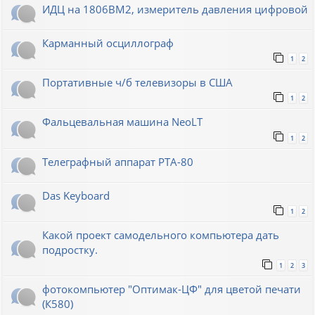
ИДЦ на 1806ВМ2, измеритель давления цифровой
Карманный осциллограф
1
2
Портативные ч/б телевизоры в США
1
2
Фальцевальная машина NeoLT
1
2
Телеграфный аппарат РТА-80
Das Keyboard
1
2
Какой проект самодельного компьютера дать
подростку.
1
2
3
фотокомпьютер "Оптимак-ЦФ" для цветой печати
(К580)