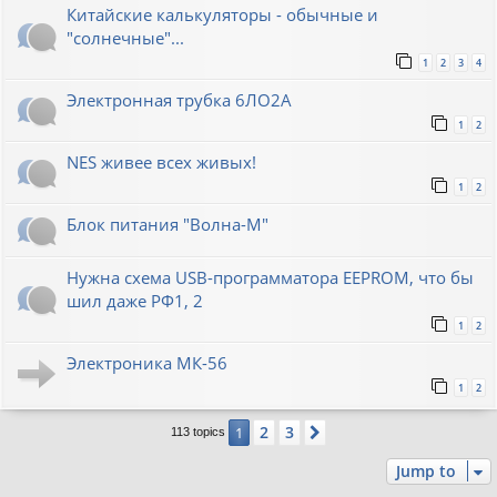
Китайские калькуляторы - обычные и
"солнечные"...
1
2
3
4
Электронная трубка 6ЛО2А
1
2
NES живее всех живых!
1
2
Блок питания "Волна-М"
Нужна схема USB-программатора EEPROM, что бы
шил даже РФ1, 2
1
2
Электроника МК-56
1
2
2
3
1
Next
113 topics
Jump to