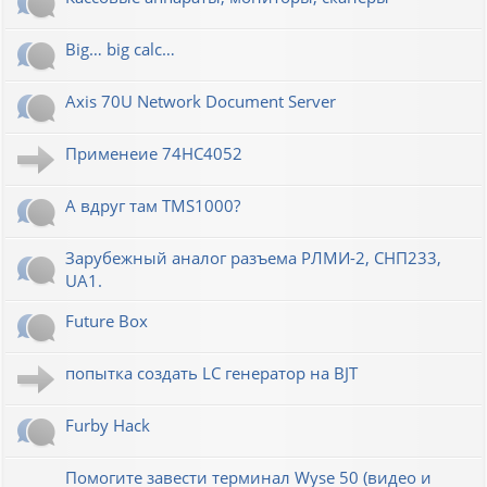
Big… big calc…
Axis 70U Network Document Server
Применеие 74HC4052
А вдруг там TMS1000?
Зарубежный аналог разъема РЛМИ-2, СНП233,
UA1.
Future Box
попытка создать LC генератор на BJT
Furby Hack
Помогите завести терминал Wyse 50 (видео и