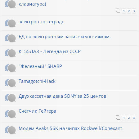
клавиатура)
1
2
3
электронно-тетрадь
БД по электронным записным книжкам.
К155ЛА3 - Легенда из СССР
"Железный" SHARP
Tamagotchi-Hack
Двухкассетная дека SONY за 25 центов!
Счётчик Гейгера
1
2
3
Модем Avaks 56K на чипах Rockwell/Conexant