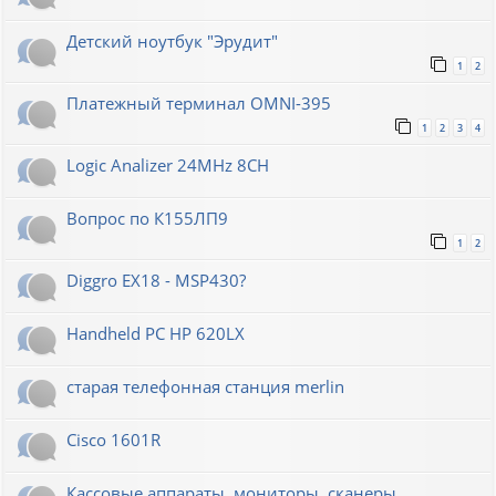
Детский ноутбук "Эрудит"
1
2
Платежный терминал OMNI-395
1
2
3
4
Logic Analizer 24MHz 8CH
Вопрос по К155ЛП9
1
2
Diggro EX18 - MSP430?
Handheld PC HP 620LX
старая телефонная станция merlin
Cisco 1601R
Кассовые аппараты, мониторы, сканеры