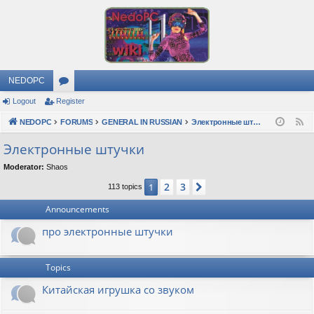
NEDOPC
Logout
Register
or
NEDOPC
u
FORUMS
GENERAL IN RUSSIAN
Электронные штучки
F
e
m
Электронные штучки
e
s
Moderator:
Shaos
d
2
3
1
Next
113 topics
Announcements
про электронные штучки
Topics
Китайская игрушка со звуком