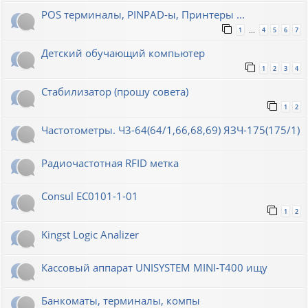
POS терминалы, PINPAD-ы, Принтеры ...
1
4
5
6
7
…
Детский обучающий компьютер
1
2
3
4
Стабилизатор (прошу совета)
1
2
Частотометры. Ч3-64(64/1,66,68,69) ЯЗЧ-175(175/1)
Радиочастотная RFID метка
Consul EC0101-1-01
1
2
Kingst Logic Analizer
Кассовый аппарат UNISYSTEM MINI-T400 ищу
Банкоматы, терминалы, компы