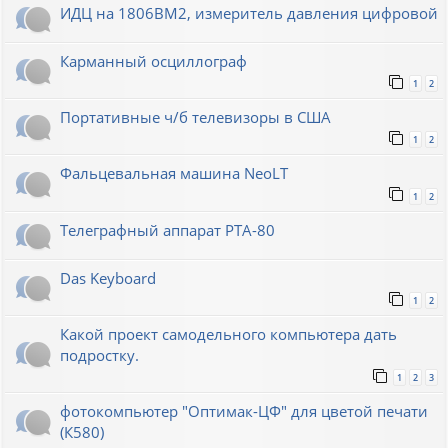
ИДЦ на 1806ВМ2, измеритель давления цифровой
Карманный осциллограф
1
2
Портативные ч/б телевизоры в США
1
2
Фальцевальная машина NeoLT
1
2
Телеграфный аппарат РТА-80
Das Keyboard
1
2
Какой проект самодельного компьютера дать
подростку.
1
2
3
фотокомпьютер "Оптимак-ЦФ" для цветой печати
(К580)