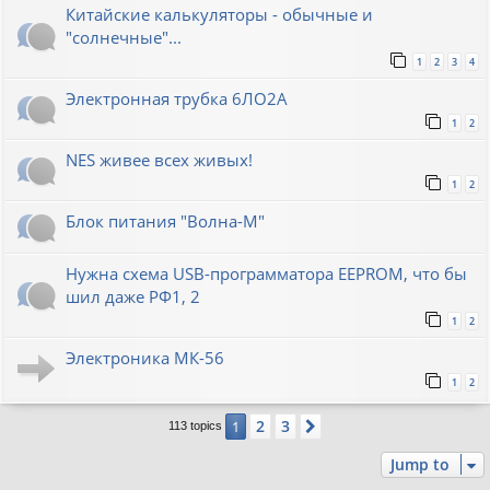
Китайские калькуляторы - обычные и
"солнечные"...
1
2
3
4
Электронная трубка 6ЛО2А
1
2
NES живее всех живых!
1
2
Блок питания "Волна-М"
Нужна схема USB-программатора EEPROM, что бы
шил даже РФ1, 2
1
2
Электроника МК-56
1
2
2
3
1
Next
113 topics
Jump to