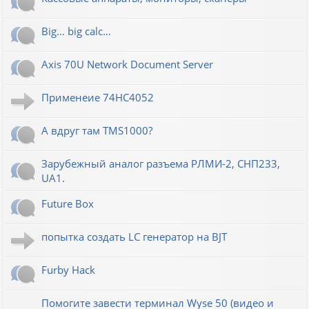
Big… big calc…
Axis 70U Network Document Server
Применеие 74HC4052
А вдруг там TMS1000?
Зарубежный аналог разъема РЛМИ-2, СНП233,
UA1.
Future Box
попытка создать LC генератор на BJT
Furby Hack
Помогите завести терминал Wyse 50 (видео и