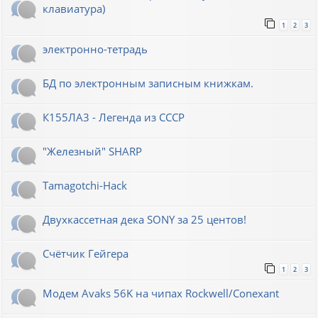
клавиатура)
1
2
3
электронно-тетрадь
БД по электронным записным книжкам.
К155ЛА3 - Легенда из СССР
"Железный" SHARP
Tamagotchi-Hack
Двухкассетная дека SONY за 25 центов!
Счётчик Гейгера
1
2
3
Модем Avaks 56K на чипах Rockwell/Conexant