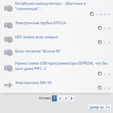
Китайские калькуляторы - обычные и
"солнечные"...
1
2
3
4
Электронная трубка 6ЛО2А
1
2
NES живее всех живых!
1
2
Блок питания "Волна-М"
Нужна схема USB-программатора EEPROM, что бы
шил даже РФ1, 2
1
2
Электроника МК-56
1
2
2
3
1
Next
113 topics
Jump to