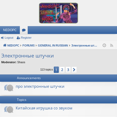
NEDOPC
Logout
Register
or
NEDOPC
u
FORUMS
GENERAL IN RUSSIAN
Электронные штучки
F
e
m
Электронные штучки
e
s
Moderator:
Shaos
d
2
3
1
Next
113 topics
Announcements
про электронные штучки
Topics
Китайская игрушка со звуком