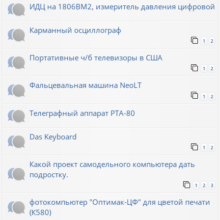
ИДЦ на 1806ВМ2, измеритель давления цифровой
Карманный осциллограф
1
2
Портативные ч/б телевизоры в США
1
2
Фальцевальная машина NeoLT
1
2
Телеграфный аппарат РТА-80
Das Keyboard
1
2
Какой проект самодельного компьютера дать
подростку.
1
2
3
фотокомпьютер "Оптимак-ЦФ" для цветой печати
(К580)