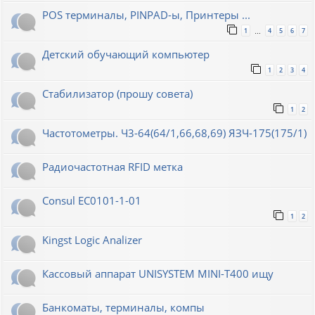
POS терминалы, PINPAD-ы, Принтеры ...
1
4
5
6
7
…
Детский обучающий компьютер
1
2
3
4
Стабилизатор (прошу совета)
1
2
Частотометры. Ч3-64(64/1,66,68,69) ЯЗЧ-175(175/1)
Радиочастотная RFID метка
Consul EC0101-1-01
1
2
Kingst Logic Analizer
Кассовый аппарат UNISYSTEM MINI-T400 ищу
Банкоматы, терминалы, компы