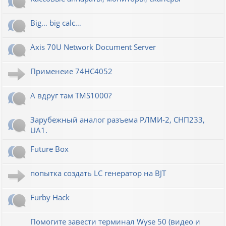
Big… big calc…
Axis 70U Network Document Server
Применеие 74HC4052
А вдруг там TMS1000?
Зарубежный аналог разъема РЛМИ-2, СНП233,
UA1.
Future Box
попытка создать LC генератор на BJT
Furby Hack
Помогите завести терминал Wyse 50 (видео и