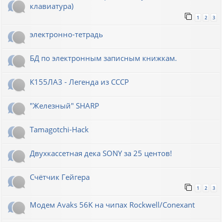
клавиатура)
1
2
3
электронно-тетрадь
БД по электронным записным книжкам.
К155ЛА3 - Легенда из СССР
"Железный" SHARP
Tamagotchi-Hack
Двухкассетная дека SONY за 25 центов!
Счётчик Гейгера
1
2
3
Модем Avaks 56K на чипах Rockwell/Conexant