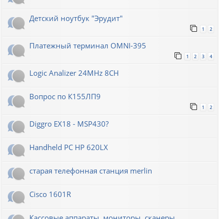
Детский ноутбук "Эрудит"
1
2
Платежный терминал OMNI-395
1
2
3
4
Logic Analizer 24MHz 8CH
Вопрос по К155ЛП9
1
2
Diggro EX18 - MSP430?
Handheld PC HP 620LX
старая телефонная станция merlin
Cisco 1601R
Кассовые аппараты, мониторы, сканеры