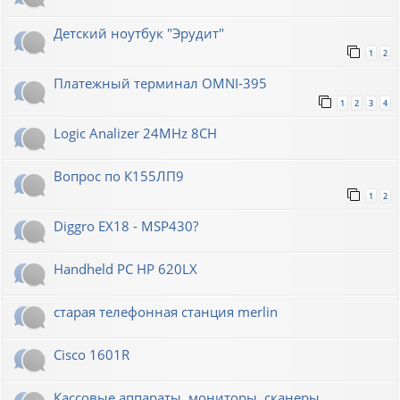
Детский ноутбук "Эрудит"
1
2
Платежный терминал OMNI-395
1
2
3
4
Logic Analizer 24MHz 8CH
Вопрос по К155ЛП9
1
2
Diggro EX18 - MSP430?
Handheld PC HP 620LX
старая телефонная станция merlin
Cisco 1601R
Кассовые аппараты, мониторы, сканеры