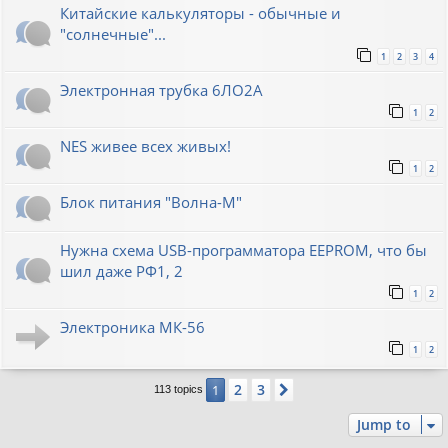
Китайские калькуляторы - обычные и
"солнечные"...
1
2
3
4
Электронная трубка 6ЛО2А
1
2
NES живее всех живых!
1
2
Блок питания "Волна-М"
Нужна схема USB-программатора EEPROM, что бы
шил даже РФ1, 2
1
2
Электроника МК-56
1
2
2
3
1
Next
113 topics
Jump to