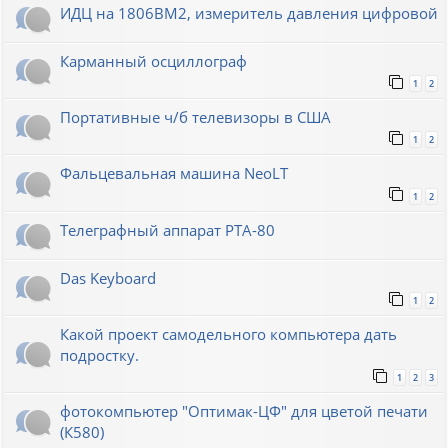
ИДЦ на 1806ВМ2, измеритель давления цифровой
Карманный осциллограф
1
2
Портативные ч/б телевизоры в США
1
2
Фальцевальная машина NeoLT
1
2
Телеграфный аппарат РТА-80
Das Keyboard
1
2
Какой проект самодельного компьютера дать
подростку.
1
2
3
фотокомпьютер "Оптимак-ЦФ" для цветой печати
(К580)