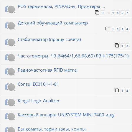
POS терминалы, PINPAD-ы, Принтеры ...
1
4
5
6
7
…
Детский обучающий компьютер
1
2
3
4
Стабилизатор (прошу совета)
1
2
Частотометры. Ч3-64(64/1,66,68,69) ЯЗЧ-175(175/1)
Радиочастотная RFID метка
Consul EC0101-1-01
1
2
Kingst Logic Analizer
Кассовый аппарат UNISYSTEM MINI-T400 ищу
Банкоматы, терминалы, компы