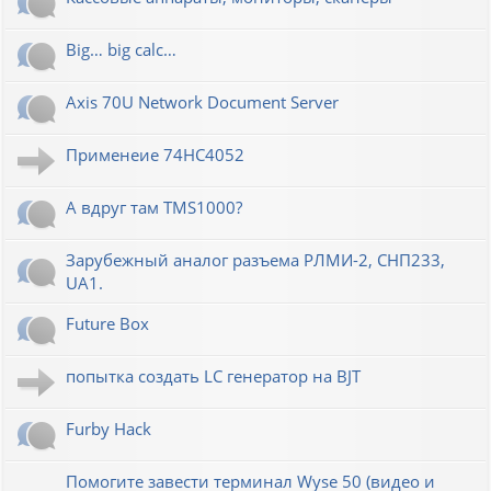
Big… big calc…
Axis 70U Network Document Server
Применеие 74HC4052
А вдруг там TMS1000?
Зарубежный аналог разъема РЛМИ-2, СНП233,
UA1.
Future Box
попытка создать LC генератор на BJT
Furby Hack
Помогите завести терминал Wyse 50 (видео и