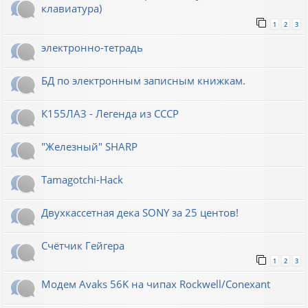
клавиатура)
1
2
3
электронно-тетрадь
БД по электронным записным книжкам.
К155ЛА3 - Легенда из СССР
"Железный" SHARP
Tamagotchi-Hack
Двухкассетная дека SONY за 25 центов!
Счётчик Гейгера
1
2
3
Модем Avaks 56K на чипах Rockwell/Conexant