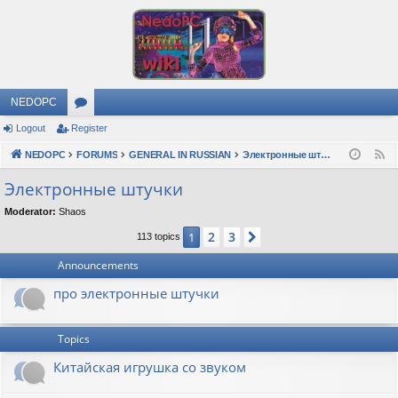
NEDOPC
Logout
Register
or
NEDOPC
u
FORUMS
GENERAL IN RUSSIAN
Электронные штучки
F
e
m
Электронные штучки
e
s
Moderator:
Shaos
d
2
3
1
Next
113 topics
Announcements
про электронные штучки
Topics
Китайская игрушка со звуком