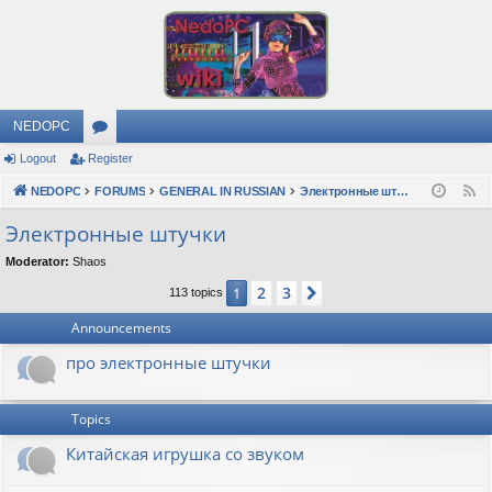
NEDOPC
Logout
Register
or
NEDOPC
u
FORUMS
GENERAL IN RUSSIAN
Электронные штучки
F
e
m
Электронные штучки
e
s
Moderator:
Shaos
d
2
3
1
Next
113 topics
Announcements
про электронные штучки
Topics
Китайская игрушка со звуком