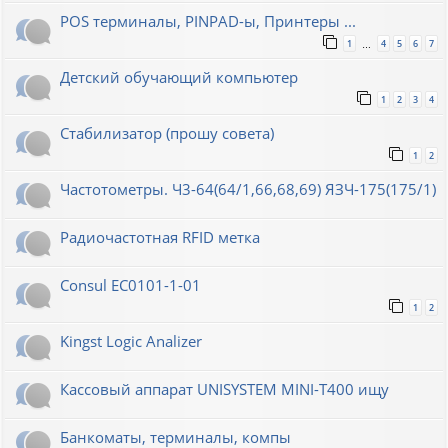
POS терминалы, PINPAD-ы, Принтеры ...
1
4
5
6
7
…
Детский обучающий компьютер
1
2
3
4
Стабилизатор (прошу совета)
1
2
Частотометры. Ч3-64(64/1,66,68,69) ЯЗЧ-175(175/1)
Радиочастотная RFID метка
Consul EC0101-1-01
1
2
Kingst Logic Analizer
Кассовый аппарат UNISYSTEM MINI-T400 ищу
Банкоматы, терминалы, компы