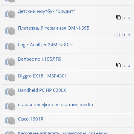
Детский ноутбук "Эрудит"
1
2
Платежный терминал OMNI-395
1
2
3
4
Logic Analizer 24MHz 8CH
Вопрос по К155ЛП9
1
2
Diggro EX18 - MSP430?
Handheld PC HP 620LX
старая телефонная станция merlin
Cisco 1601R
Кассовые аппараты, мониторы, сканеры