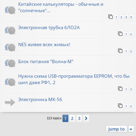
Китайские калькуляторы - обычные и
"солнечные"...
1
2
3
4
Электронная трубка 6ЛО2А
1
2
NES живее всех живых!
1
2
Блок питания "Волна-М"
Нужна схема USB-программатора EEPROM, что бы
шил даже РФ1, 2
1
2
Электроника МК-56
1
2
2
3
1
Next
113 topics
Jump to