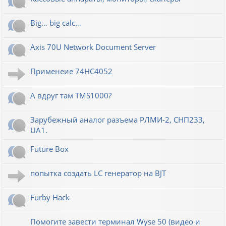
Big… big calc…
Axis 70U Network Document Server
Применеие 74HC4052
А вдруг там TMS1000?
Зарубежный аналог разъема РЛМИ-2, СНП233,
UA1.
Future Box
попытка создать LC генератор на BJT
Furby Hack
Помогите завести терминал Wyse 50 (видео и