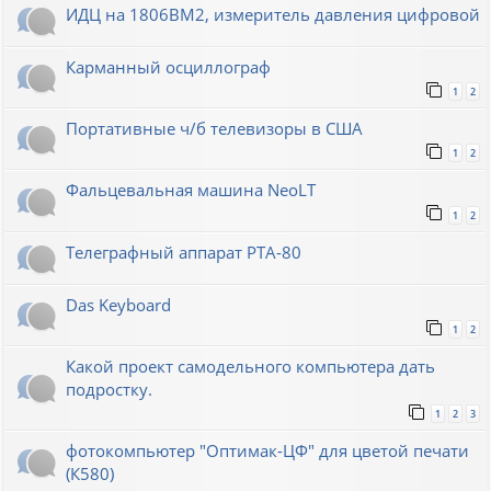
ИДЦ на 1806ВМ2, измеритель давления цифровой
Карманный осциллограф
1
2
Портативные ч/б телевизоры в США
1
2
Фальцевальная машина NeoLT
1
2
Телеграфный аппарат РТА-80
Das Keyboard
1
2
Какой проект самодельного компьютера дать
подростку.
1
2
3
фотокомпьютер "Оптимак-ЦФ" для цветой печати
(К580)