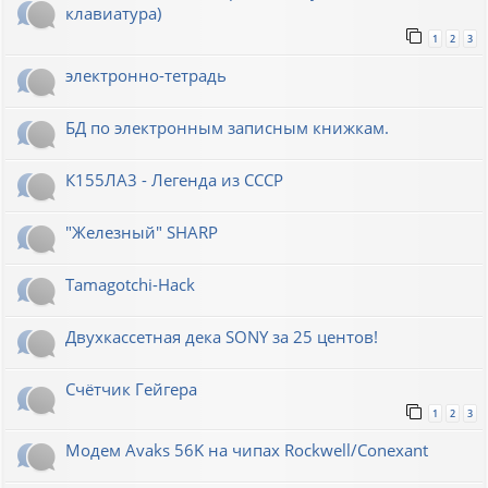
клавиатура)
1
2
3
электронно-тетрадь
БД по электронным записным книжкам.
К155ЛА3 - Легенда из СССР
"Железный" SHARP
Tamagotchi-Hack
Двухкассетная дека SONY за 25 центов!
Счётчик Гейгера
1
2
3
Модем Avaks 56K на чипах Rockwell/Conexant