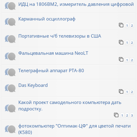
ИДЦ на 1806ВМ2, измеритель давления цифровой
Карманный осциллограф
1
2
Портативные ч/б телевизоры в США
1
2
Фальцевальная машина NeoLT
1
2
Телеграфный аппарат РТА-80
Das Keyboard
1
2
Какой проект самодельного компьютера дать
подростку.
1
2
3
фотокомпьютер "Оптимак-ЦФ" для цветой печати
(К580)