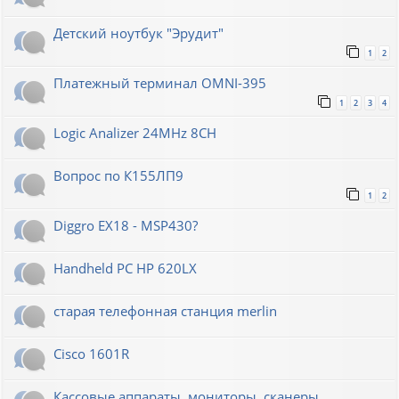
Детский ноутбук "Эрудит"
1
2
Платежный терминал OMNI-395
1
2
3
4
Logic Analizer 24MHz 8CH
Вопрос по К155ЛП9
1
2
Diggro EX18 - MSP430?
Handheld PC HP 620LX
старая телефонная станция merlin
Cisco 1601R
Кассовые аппараты, мониторы, сканеры