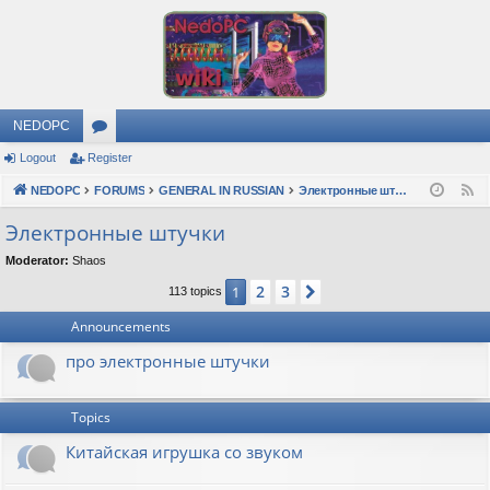
NEDOPC
Logout
Register
or
NEDOPC
u
FORUMS
GENERAL IN RUSSIAN
Электронные штучки
F
e
m
Электронные штучки
e
s
Moderator:
Shaos
d
2
3
1
Next
113 topics
Announcements
про электронные штучки
Topics
Китайская игрушка со звуком