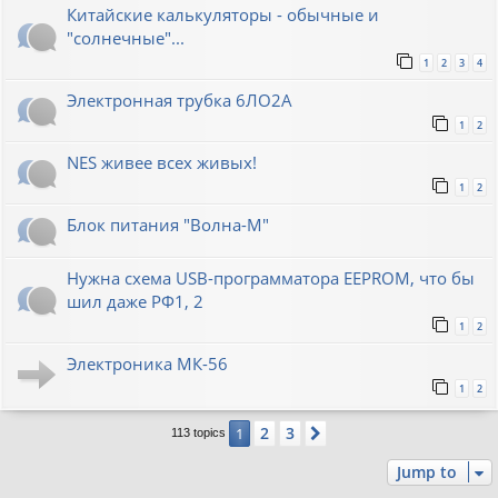
Китайские калькуляторы - обычные и
"солнечные"...
1
2
3
4
Электронная трубка 6ЛО2А
1
2
NES живее всех живых!
1
2
Блок питания "Волна-М"
Нужна схема USB-программатора EEPROM, что бы
шил даже РФ1, 2
1
2
Электроника МК-56
1
2
2
3
1
Next
113 topics
Jump to