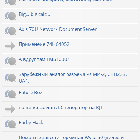
Big… big calc…
Axis 70U Network Document Server
Применеие 74HC4052
А вдруг там TMS1000?
Зарубежный аналог разъема РЛМИ-2, СНП233,
UA1.
Future Box
попытка создать LC генератор на BJT
Furby Hack
Помогите завести терминал Wyse 50 (видео и