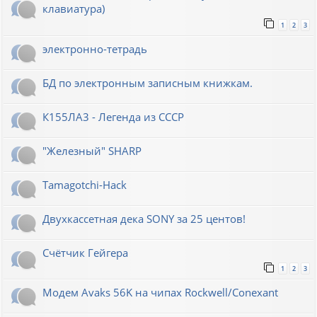
клавиатура)
1
2
3
электронно-тетрадь
БД по электронным записным книжкам.
К155ЛА3 - Легенда из СССР
"Железный" SHARP
Tamagotchi-Hack
Двухкассетная дека SONY за 25 центов!
Счётчик Гейгера
1
2
3
Модем Avaks 56K на чипах Rockwell/Conexant