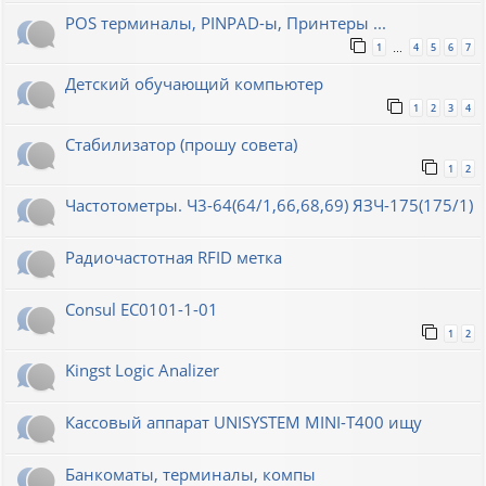
POS терминалы, PINPAD-ы, Принтеры ...
1
4
5
6
7
…
Детский обучающий компьютер
1
2
3
4
Стабилизатор (прошу совета)
1
2
Частотометры. Ч3-64(64/1,66,68,69) ЯЗЧ-175(175/1)
Радиочастотная RFID метка
Consul EC0101-1-01
1
2
Kingst Logic Analizer
Кассовый аппарат UNISYSTEM MINI-T400 ищу
Банкоматы, терминалы, компы