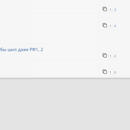
1
2
1
2
 бы шил даже РФ1, 2
1
2
1
2