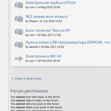
Электронная трубка 6ЛО2А
by
Lavr
»
14 Aug 2015 10:50
NES живее всех живых!
by
Shaos
»
11 Jun 2016 14:52
Блок питания "Волна-М"
by
Lavr
»
02 May 2017 17:40
Нужна схема USB-программатора EEPROM, что
by
alemorf
»
26 Mar 2017 13:28
Электроника МК-56
by
Lavr
»
20 Feb 2011 09:29
Return to Board Index
Forum permissions
You
cannot
post new topics in this forum
You
cannot
reply to topics in this forum
You
cannot
edit your posts in this forum
You
cannot
delete your posts in this forum
You
cannot
post attachments in this forum