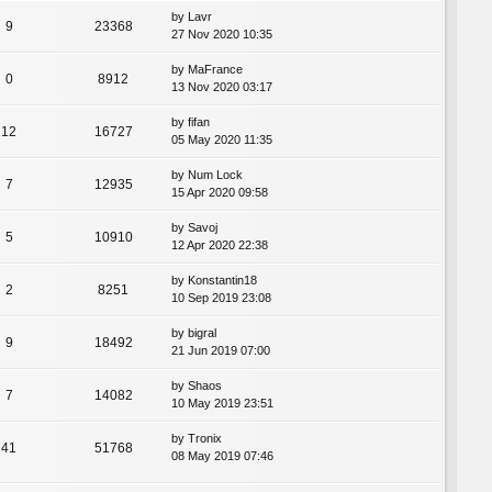
by
Lavr
9
23368
27 Nov 2020 10:35
by
MaFrance
0
8912
13 Nov 2020 03:17
by
fifan
12
16727
05 May 2020 11:35
by
Num Lock
7
12935
15 Apr 2020 09:58
by
Savoj
5
10910
12 Apr 2020 22:38
by
Konstantin18
2
8251
10 Sep 2019 23:08
by
bigral
9
18492
21 Jun 2019 07:00
by
Shaos
7
14082
10 May 2019 23:51
by
Tronix
41
51768
08 May 2019 07:46