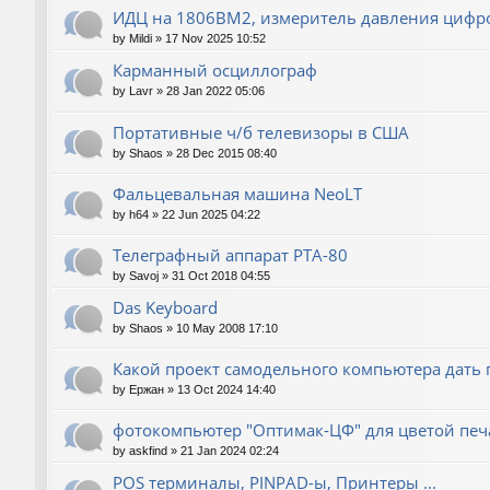
ИДЦ на 1806ВМ2, измеритель давления цифр
by
Mildi
»
17 Nov 2025 10:52
Карманный осциллограф
by
Lavr
»
28 Jan 2022 05:06
Портативные ч/б телевизоры в США
by
Shaos
»
28 Dec 2015 08:40
Фальцевальная машина NeoLT
by
h64
»
22 Jun 2025 04:22
Телеграфный аппарат РТА-80
by
Savoj
»
31 Oct 2018 04:55
Das Keyboard
by
Shaos
»
10 May 2008 17:10
Какой проект самодельного компьютера дать 
by
Ержан
»
13 Oct 2024 14:40
фотокомпьютер "Оптимак-ЦФ" для цветой печа
by
askfind
»
21 Jan 2024 02:24
POS терминалы, PINPAD-ы, Принтеры ...