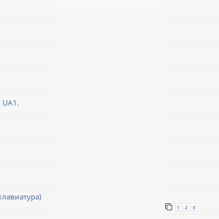
 UA1.
клавиатура)
1
2
3