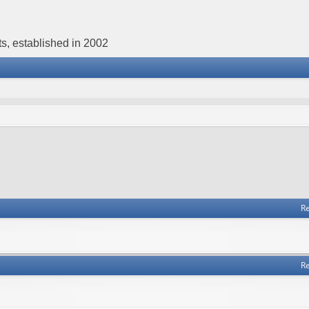
s, established in 2002
Re
Re