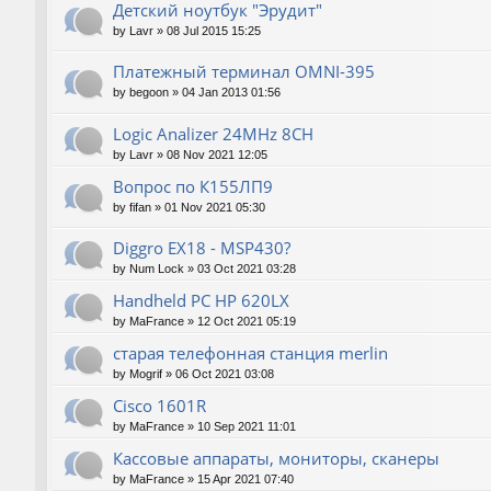
Детский ноутбук "Эрудит"
by
Lavr
»
08 Jul 2015 15:25
Платежный терминал OMNI-395
by
begoon
»
04 Jan 2013 01:56
Logic Analizer 24MHz 8CH
by
Lavr
»
08 Nov 2021 12:05
Вопрос по К155ЛП9
by
fifan
»
01 Nov 2021 05:30
Diggro EX18 - MSP430?
by
Num Lock
»
03 Oct 2021 03:28
Handheld PC HP 620LX
by
MaFrance
»
12 Oct 2021 05:19
старая телефонная станция merlin
by
Mogrif
»
06 Oct 2021 03:08
Cisco 1601R
by
MaFrance
»
10 Sep 2021 11:01
Кассовые аппараты, мониторы, сканеры
by
MaFrance
»
15 Apr 2021 07:40