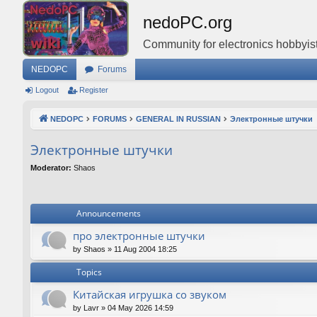
nedoPC.org
Community for electronics hobbyist
NEDOPC
Forums
Logout
Register
NEDOPC
FORUMS
GENERAL IN RUSSIAN
Электронные штучки
Электронные штучки
Moderator:
Shaos
Announcements
про электронные штучки
by
Shaos
»
11 Aug 2004 18:25
Topics
Китайская игрушка со звуком
by
Lavr
»
04 May 2026 14:59