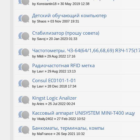
by
Konstantin18
»
30 May 2019 12:38
Детский обучающий компьютер
by
Shaos
»
03 Nov 2007 19:31
Стабилизатор (прошу совета)
by
Savoj
»
20 Jan 2023 01:33
Частотометры. Ч3-64(64/1,66,68,69) ЯЗЧ-175(1
by
Mildi
»
29 Aug 2022 17:16
Радиочастотная RFID метка
by
Lavr
»
29 Aug 2022 13:13
Consul EC0101-1-01
by
Lavr
»
28 Dec 2018 17:34
Kingst Logic Analizer
by
Aries
»
25 Jul 2022 00:24
Кассовый аппарат UNISYSTEM MINI-T400 ищу
by
Vitaliy2402
»
27 Feb 2022 10:52
Банкоматы, терминалы, компы
by
MaFrance
»
26 Sep 2021 10:32