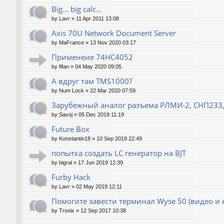
Big… big calc…
by
Lavr
»
11 Apr 2011 13:08
Axis 70U Network Document Server
by
MaFrance
»
13 Nov 2020 03:17
Применеие 74HC4052
by
fifan
»
04 May 2020 09:05
А вдруг там TMS1000?
by
Num Lock
»
22 Mar 2020 07:59
Зарубежный аналог разъема РЛМИ-2, СНП233,
by
Savoj
»
05 Dec 2019 11:19
Future Box
by
Konstantin18
»
10 Sep 2019 22:49
попытка создать LC генератор на BJT
by
bigral
»
17 Jun 2019 12:39
Furby Hack
by
Lavr
»
02 May 2019 12:11
Помогите завести терминал Wyse 50 (видео и 
by
Tronix
»
12 Sep 2017 10:38