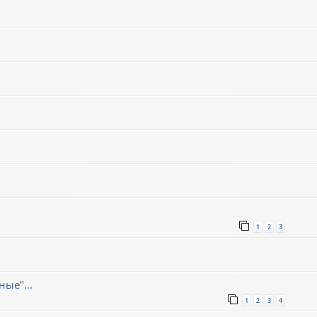
1
2
3
ые"...
1
2
3
4