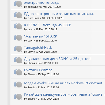
электронно-тетрадь
by
acidrain
»
05 Mar 2007 12:09
БД по электронным записным книжкам.
by
Num Lock
»
31 Oct 2014 10:23
К155ЛА3 - Легенда из СССР
by
Lavr
»
19 Dec 2015 18:19
"Железный" SHARP
by
Lavr
»
18 Feb 2011 18:40
Tamagotchi-Hack
by
Lavr
»
23 Aug 2018 16:39
Двухкассетная дека SONY за 25 центов!
by
Shaos
»
04 Jul 2018 13:26
Счётчик Гейгера
by
Shaos
»
25 Sep 2011 19:00
Модем Avaks 56K на чипах Rockwell/Conexant
by
Tronix
»
21 Mar 2018 11:04
Китайские калькуляторы - обычные и "солнечн
by
Shaos
»
27 May 2004 21:48