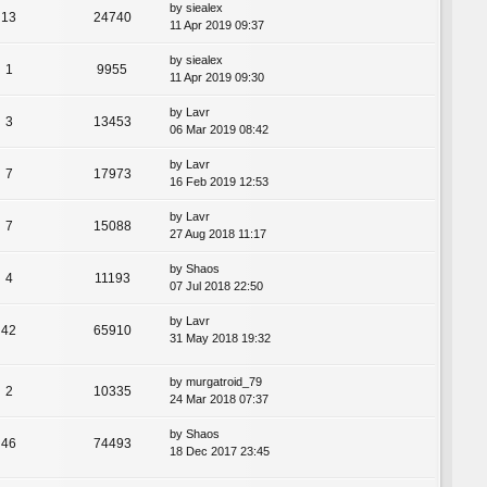
by
siealex
13
24740
11 Apr 2019 09:37
by
siealex
1
9955
11 Apr 2019 09:30
by
Lavr
3
13453
06 Mar 2019 08:42
by
Lavr
7
17973
16 Feb 2019 12:53
by
Lavr
7
15088
27 Aug 2018 11:17
by
Shaos
4
11193
07 Jul 2018 22:50
by
Lavr
42
65910
31 May 2018 19:32
by
murgatroid_79
2
10335
24 Mar 2018 07:37
by
Shaos
46
74493
18 Dec 2017 23:45