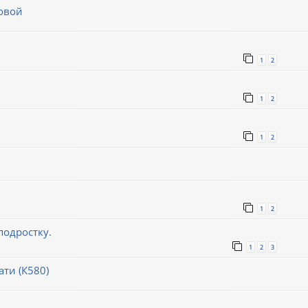
овой
1
2
1
2
1
2
1
2
подростку.
1
2
3
ти (К580)