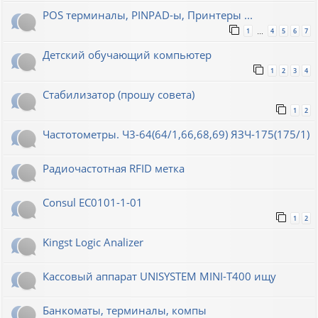
POS терминалы, PINPAD-ы, Принтеры ...
1
4
5
6
7
…
Детский обучающий компьютер
1
2
3
4
Стабилизатор (прошу совета)
1
2
Частотометры. Ч3-64(64/1,66,68,69) ЯЗЧ-175(175/1)
Радиочастотная RFID метка
Consul EC0101-1-01
1
2
Kingst Logic Analizer
Кассовый аппарат UNISYSTEM MINI-T400 ищу
Банкоматы, терминалы, компы