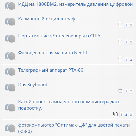
ИДЦ на 1806ВМ2, измеритель давления цифровой
Карманный осциллограф
1
2
Портативные ч/б телевизоры в США
1
2
Фальцевальная машина NeoLT
1
2
Телеграфный аппарат РТА-80
Das Keyboard
1
2
Какой проект самодельного компьютера дать
подростку.
1
2
3
фотокомпьютер "Оптимак-ЦФ" для цветой печати
(К580)