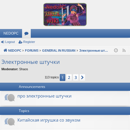
NEDOPC
Logout
Register
or
NEDOPC
u
FORUMS
GENERAL IN RUSSIAN
Электронные штучки
F
e
m
Электронные штучки
e
s
Moderator:
Shaos
d
2
3
1
Next
113 topics
Announcements
про электронные штучки
Topics
Китайская игрушка со звуком