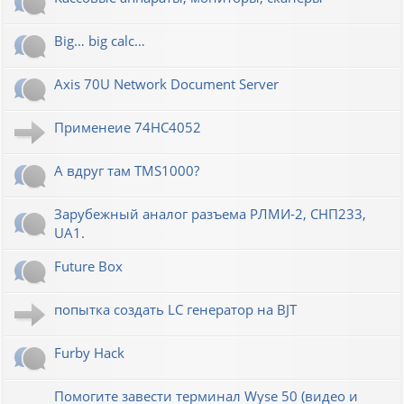
Big… big calc…
Axis 70U Network Document Server
Применеие 74HC4052
А вдруг там TMS1000?
Зарубежный аналог разъема РЛМИ-2, СНП233,
UA1.
Future Box
попытка создать LC генератор на BJT
Furby Hack
Помогите завести терминал Wyse 50 (видео и