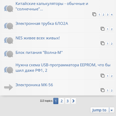
Китайские калькуляторы - обычные и
"солнечные"...
1
2
3
4
Электронная трубка 6ЛО2А
1
2
NES живее всех живых!
1
2
Блок питания "Волна-М"
Нужна схема USB-программатора EEPROM, что бы
шил даже РФ1, 2
1
2
Электроника МК-56
1
2
2
3
1
Next
113 topics
Jump to