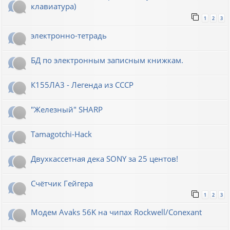
клавиатура)
1
2
3
электронно-тетрадь
БД по электронным записным книжкам.
К155ЛА3 - Легенда из СССР
"Железный" SHARP
Tamagotchi-Hack
Двухкассетная дека SONY за 25 центов!
Счётчик Гейгера
1
2
3
Модем Avaks 56K на чипах Rockwell/Conexant