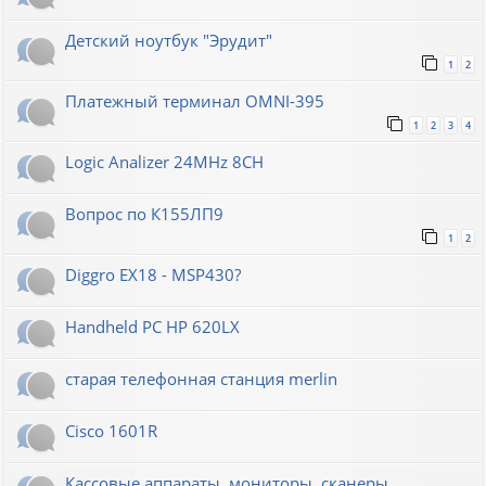
Детский ноутбук "Эрудит"
1
2
Платежный терминал OMNI-395
1
2
3
4
Logic Analizer 24MHz 8CH
Вопрос по К155ЛП9
1
2
Diggro EX18 - MSP430?
Handheld PC HP 620LX
старая телефонная станция merlin
Cisco 1601R
Кассовые аппараты, мониторы, сканеры