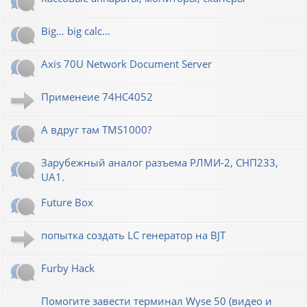
Big… big calc…
Axis 70U Network Document Server
Применеие 74HC4052
А вдруг там TMS1000?
Зарубежный аналог разъема РЛМИ-2, СНП233,
UA1.
Future Box
попытка создать LC генератор на BJT
Furby Hack
Помогите завести терминал Wyse 50 (видео и