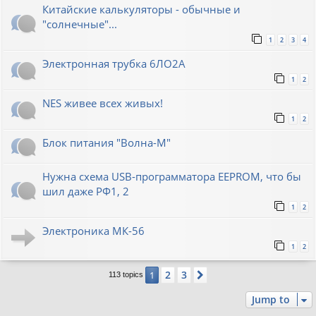
Китайские калькуляторы - обычные и
"солнечные"...
1
2
3
4
Электронная трубка 6ЛО2А
1
2
NES живее всех живых!
1
2
Блок питания "Волна-М"
Нужна схема USB-программатора EEPROM, что бы
шил даже РФ1, 2
1
2
Электроника МК-56
1
2
2
3
1
Next
113 topics
Jump to