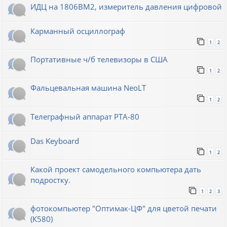
ИДЦ на 1806ВМ2, измеритель давления цифровой
Карманный осциллограф
1
2
Портативные ч/б телевизоры в США
1
2
Фальцевальная машина NeoLT
1
2
Телеграфный аппарат РТА-80
Das Keyboard
1
2
Какой проект самодельного компьютера дать
подростку.
1
2
3
фотокомпьютер "Оптимак-ЦФ" для цветой печати
(К580)