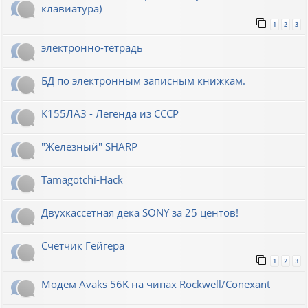
клавиатура)
1
2
3
электронно-тетрадь
БД по электронным записным книжкам.
К155ЛА3 - Легенда из СССР
"Железный" SHARP
Tamagotchi-Hack
Двухкассетная дека SONY за 25 центов!
Счётчик Гейгера
1
2
3
Модем Avaks 56K на чипах Rockwell/Conexant