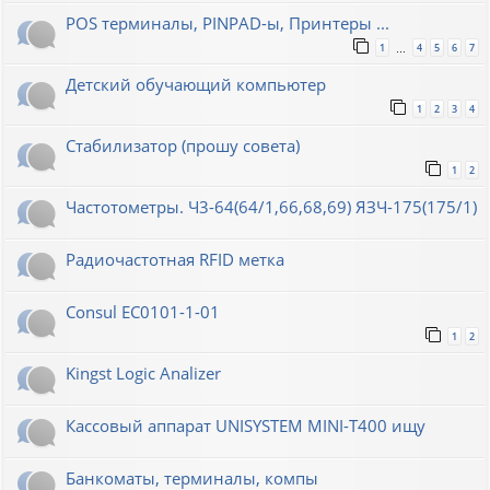
POS терминалы, PINPAD-ы, Принтеры ...
1
4
5
6
7
…
Детский обучающий компьютер
1
2
3
4
Стабилизатор (прошу совета)
1
2
Частотометры. Ч3-64(64/1,66,68,69) ЯЗЧ-175(175/1)
Радиочастотная RFID метка
Consul EC0101-1-01
1
2
Kingst Logic Analizer
Кассовый аппарат UNISYSTEM MINI-T400 ищу
Банкоматы, терминалы, компы