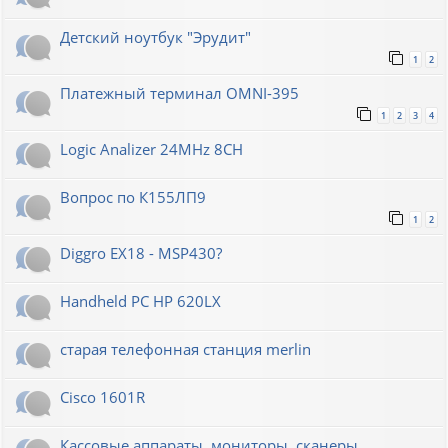
Детский ноутбук "Эрудит"
1
2
Платежный терминал OMNI-395
1
2
3
4
Logic Analizer 24MHz 8CH
Вопрос по К155ЛП9
1
2
Diggro EX18 - MSP430?
Handheld PC HP 620LX
старая телефонная станция merlin
Cisco 1601R
Кассовые аппараты, мониторы, сканеры