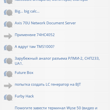
Big… big calc…
Axis 70U Network Document Server
Применеие 74HC4052
А вдруг там TMS1000?
Зарубежный аналог разъема РЛМИ-2, СНП233,
UA1.
Future Box
попытка создать LC генератор на BJT
Furby Hack
Помогите завести терминал Wyse 50 (видео и