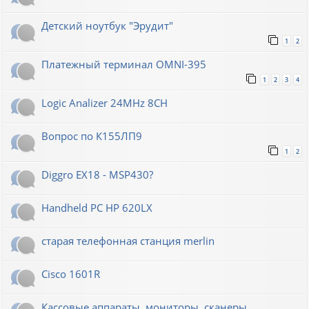
Детский ноутбук "Эрудит"
1
2
Платежный терминал OMNI-395
1
2
3
4
Logic Analizer 24MHz 8CH
Вопрос по К155ЛП9
1
2
Diggro EX18 - MSP430?
Handheld PC HP 620LX
старая телефонная станция merlin
Cisco 1601R
Кассовые аппараты, мониторы, сканеры