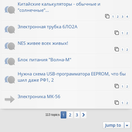
Китайские калькуляторы - обычные и
"солнечные"...
1
2
3
4
Электронная трубка 6ЛО2А
1
2
NES живее всех живых!
1
2
Блок питания "Волна-М"
Нужна схема USB-программатора EEPROM, что бы
шил даже РФ1, 2
1
2
Электроника МК-56
1
2
2
3
1
Next
113 topics
Jump to