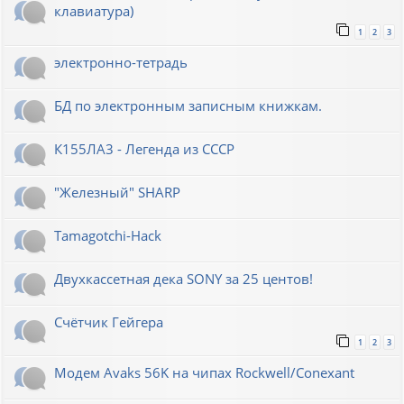
клавиатура)
1
2
3
электронно-тетрадь
БД по электронным записным книжкам.
К155ЛА3 - Легенда из СССР
"Железный" SHARP
Tamagotchi-Hack
Двухкассетная дека SONY за 25 центов!
Счётчик Гейгера
1
2
3
Модем Avaks 56K на чипах Rockwell/Conexant