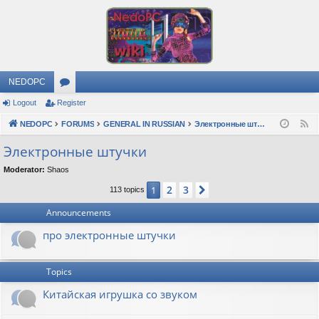
NEDOPC
Logout
Register
or
NEDOPC
u
FORUMS
GENERAL IN RUSSIAN
Электронные штучки
F
e
m
Электронные штучки
e
s
Moderator:
Shaos
d
2
3
1
Next
113 topics
Announcements
про электронные штучки
Topics
Китайская игрушка со звуком