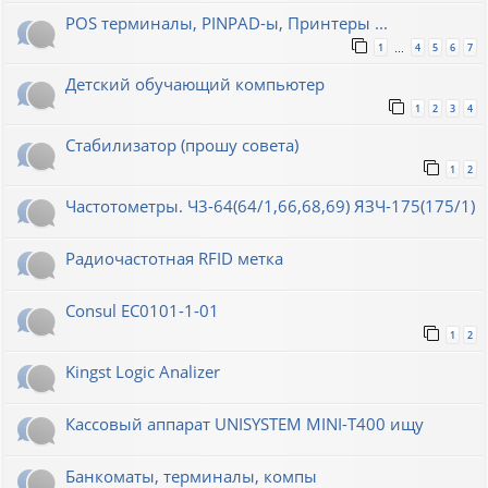
POS терминалы, PINPAD-ы, Принтеры ...
1
4
5
6
7
…
Детский обучающий компьютер
1
2
3
4
Стабилизатор (прошу совета)
1
2
Частотометры. Ч3-64(64/1,66,68,69) ЯЗЧ-175(175/1)
Радиочастотная RFID метка
Consul EC0101-1-01
1
2
Kingst Logic Analizer
Кассовый аппарат UNISYSTEM MINI-T400 ищу
Банкоматы, терминалы, компы