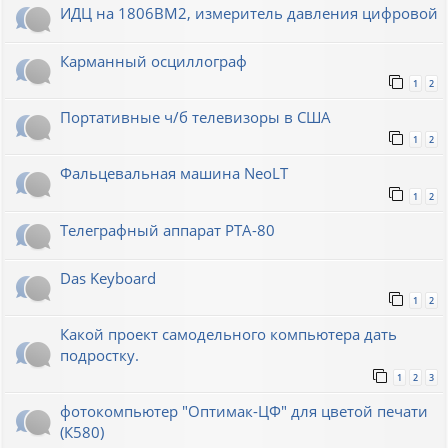
ИДЦ на 1806ВМ2, измеритель давления цифровой
Карманный осциллограф
1
2
Портативные ч/б телевизоры в США
1
2
Фальцевальная машина NeoLT
1
2
Телеграфный аппарат РТА-80
Das Keyboard
1
2
Какой проект самодельного компьютера дать
подростку.
1
2
3
фотокомпьютер "Оптимак-ЦФ" для цветой печати
(К580)