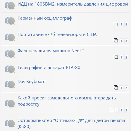
ИДЦ на 1806ВМ2, измеритель давления цифровой
Карманный осциллограф
1
2
Портативные ч/б телевизоры в США
1
2
Фальцевальная машина NeoLT
1
2
Телеграфный аппарат РТА-80
Das Keyboard
1
2
Какой проект самодельного компьютера дать
подростку.
1
2
3
фотокомпьютер "Оптимак-ЦФ" для цветой печати
(К580)