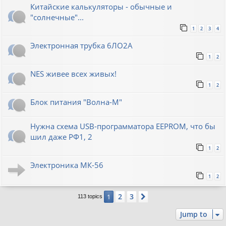
Китайские калькуляторы - обычные и
"солнечные"...
1
2
3
4
Электронная трубка 6ЛО2А
1
2
NES живее всех живых!
1
2
Блок питания "Волна-М"
Нужна схема USB-программатора EEPROM, что бы
шил даже РФ1, 2
1
2
Электроника МК-56
1
2
2
3
1
Next
113 topics
Jump to