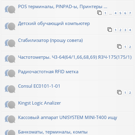
POS терминалы, PINPAD-ы, Принтеры ...
1
4
5
6
7
…
Детский обучающий компьютер
1
2
3
4
Стабилизатор (прошу совета)
1
2
Частотометры. Ч3-64(64/1,66,68,69) ЯЗЧ-175(175/1)
Радиочастотная RFID метка
Consul EC0101-1-01
1
2
Kingst Logic Analizer
Кассовый аппарат UNISYSTEM MINI-T400 ищу
Банкоматы, терминалы, компы