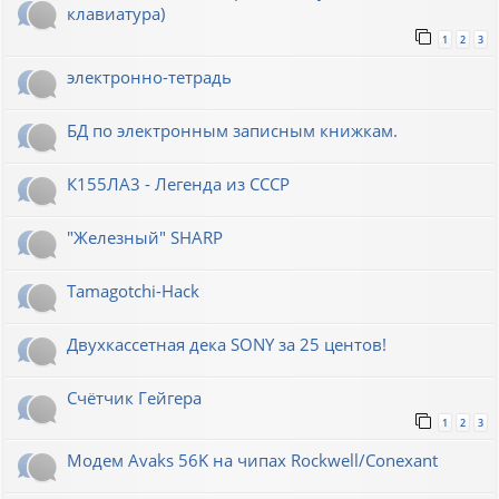
клавиатура)
1
2
3
электронно-тетрадь
БД по электронным записным книжкам.
К155ЛА3 - Легенда из СССР
"Железный" SHARP
Tamagotchi-Hack
Двухкассетная дека SONY за 25 центов!
Счётчик Гейгера
1
2
3
Модем Avaks 56K на чипах Rockwell/Conexant