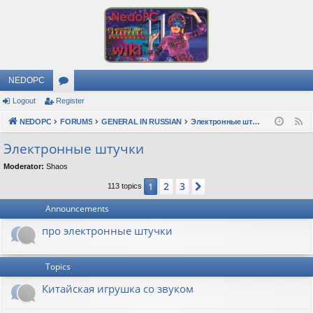
NEDOPC
Logout
Register
or
NEDOPC
u
FORUMS
GENERAL IN RUSSIAN
Электронные штучки
F
e
m
Электронные штучки
e
s
Moderator:
Shaos
d
2
3
1
Next
113 topics
Announcements
про электронные штучки
Topics
Китайская игрушка со звуком