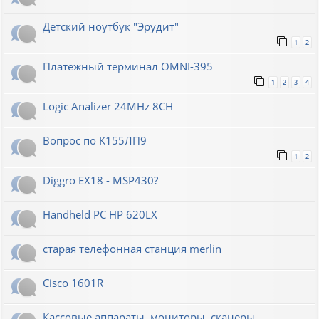
Детский ноутбук "Эрудит"
1
2
Платежный терминал OMNI-395
1
2
3
4
Logic Analizer 24MHz 8CH
Вопрос по К155ЛП9
1
2
Diggro EX18 - MSP430?
Handheld PC HP 620LX
старая телефонная станция merlin
Cisco 1601R
Кассовые аппараты, мониторы, сканеры