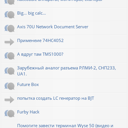
Big… big calc…
Axis 70U Network Document Server
Применеие 74HC4052
А вдруг там TMS1000?
Зарубежный аналог разъема РЛМИ-2, СНП233,
UA1.
Future Box
попытка создать LC генератор на BJT
Furby Hack
Помогите завести терминал Wyse 50 (видео и