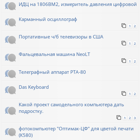
ИДЦ на 1806ВМ2, измеритель давления цифровой
Карманный осциллограф
1
2
Портативные ч/б телевизоры в США
1
2
Фальцевальная машина NeoLT
1
2
Телеграфный аппарат РТА-80
Das Keyboard
1
2
Какой проект самодельного компьютера дать
подростку.
1
2
3
фотокомпьютер "Оптимак-ЦФ" для цветой печати
(К580)