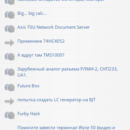
Big… big calc…
Axis 70U Network Document Server
Применеие 74HC4052
А вдруг там TMS1000?
Зарубежный аналог разъема РЛМИ-2, СНП233,
UA1.
Future Box
попытка создать LC генератор на BJT
Furby Hack
Помогите завести терминал Wyse 50 (видео и