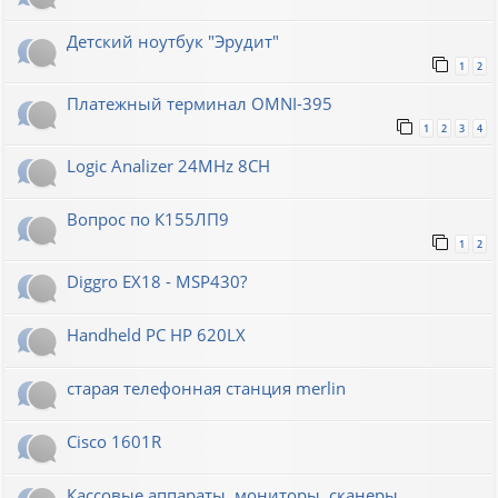
Детский ноутбук "Эрудит"
1
2
Платежный терминал OMNI-395
1
2
3
4
Logic Analizer 24MHz 8CH
Вопрос по К155ЛП9
1
2
Diggro EX18 - MSP430?
Handheld PC HP 620LX
старая телефонная станция merlin
Cisco 1601R
Кассовые аппараты, мониторы, сканеры