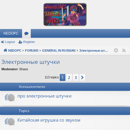
NEDOPC
Logout
Register
or
NEDOPC
u
FORUMS
GENERAL IN RUSSIAN
Электронные штучки
F
e
m
Электронные штучки
e
s
Moderator:
Shaos
d
2
3
1
Next
113 topics
Announcements
про электронные штучки
Topics
Китайская игрушка со звуком