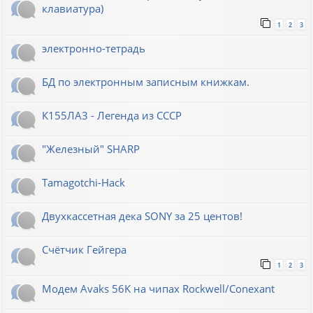
клавиатура)
1
2
3
электронно-тетрадь
БД по электронным записным книжкам.
К155ЛА3 - Легенда из СССР
"Железный" SHARP
Tamagotchi-Hack
Двухкассетная дека SONY за 25 центов!
Счётчик Гейгера
1
2
3
Модем Avaks 56K на чипах Rockwell/Conexant