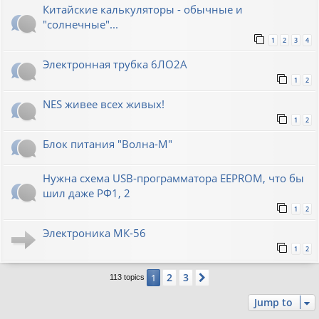
Китайские калькуляторы - обычные и
"солнечные"...
1
2
3
4
Электронная трубка 6ЛО2А
1
2
NES живее всех живых!
1
2
Блок питания "Волна-М"
Нужна схема USB-программатора EEPROM, что бы
шил даже РФ1, 2
1
2
Электроника МК-56
1
2
2
3
1
Next
113 topics
Jump to