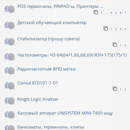
POS терминалы, PINPAD-ы, Принтеры ...
1
4
5
6
7
…
Детский обучающий компьютер
1
2
3
4
Стабилизатор (прошу совета)
1
2
Частотометры. Ч3-64(64/1,66,68,69) ЯЗЧ-175(175/1)
Радиочастотная RFID метка
Consul EC0101-1-01
1
2
Kingst Logic Analizer
Кассовый аппарат UNISYSTEM MINI-T400 ищу
Банкоматы, терминалы, компы