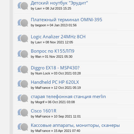
Детский ноутбук "Эрудит"
by
Lavr
»
08 Jul 2015 15:25
Платежный терминал OMNI-395
by
begoon
»
04 Jan 2013 01:56
Logic Analizer 24MHz 8CH
by
Lavr
»
08 Nov 2021 12:05
Вопрос по К155ЛП9
by
fifan
»
01 Nov 2021 05:30
Diggro EX18 - MSP430?
by
Num Lock
»
03 Oct 2021 03:28
Handheld PC HP 620LX
by
MaFrance
»
12 Oct 2021 05:19
старая телефонная станция merlin
by
Mogrif
»
06 Oct 2021 03:08
Cisco 1601R
by
MaFrance
»
10 Sep 2021 11:01
Кассовые аппараты, мониторы, сканеры
by
MaFrance
»
15 Apr 2021 07:40