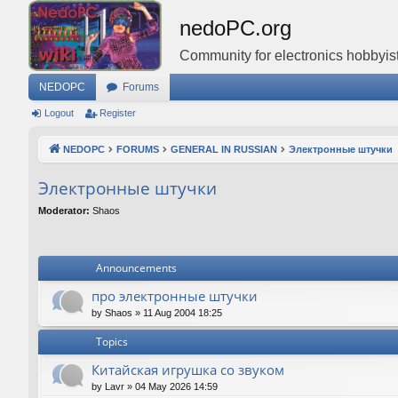
nedoPC.org
Community for electronics hobbyist
NEDOPC
Forums
Logout
Register
NEDOPC
FORUMS
GENERAL IN RUSSIAN
Электронные штучки
Электронные штучки
Moderator:
Shaos
Announcements
про электронные штучки
by
Shaos
»
11 Aug 2004 18:25
Topics
Китайская игрушка со звуком
by
Lavr
»
04 May 2026 14:59