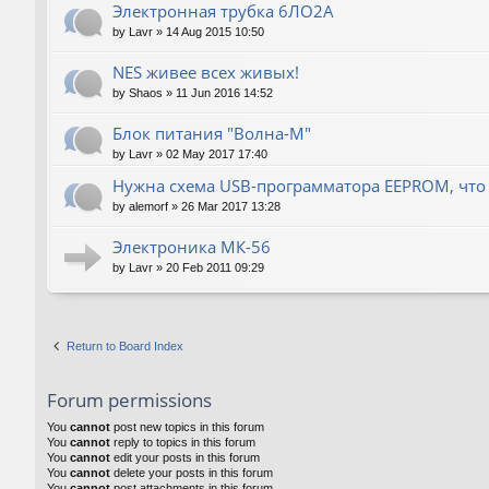
Электронная трубка 6ЛО2А
by
Lavr
»
14 Aug 2015 10:50
NES живее всех живых!
by
Shaos
»
11 Jun 2016 14:52
Блок питания "Волна-М"
by
Lavr
»
02 May 2017 17:40
Нужна схема USB-программатора EEPROM, что
by
alemorf
»
26 Mar 2017 13:28
Электроника МК-56
by
Lavr
»
20 Feb 2011 09:29
Return to Board Index
Forum permissions
You
cannot
post new topics in this forum
You
cannot
reply to topics in this forum
You
cannot
edit your posts in this forum
You
cannot
delete your posts in this forum
You
cannot
post attachments in this forum