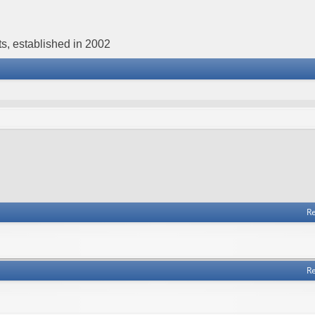
s, established in 2002
Re
Re