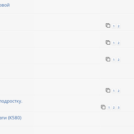
овой
1
2
1
2
1
2
1
2
подростку.
1
2
3
ти (К580)