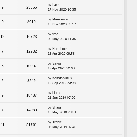
by
Lavr
9
23366
27 Nov 2020 10:35
by
MaFrance
0
8910
13 Nov 2020 03:17
by
fifan
12
16723
05 May 2020 11:35
by
Num Lock
7
12932
15 Apr 2020 09:58
by
Savoj
5
10907
12 Apr 2020 22:38
by
Konstantin18
2
8249
10 Sep 2019 23:08
by
bigral
9
18487
21 Jun 2019 07:00
by
Shaos
7
14080
10 May 2019 23:51
by
Tronix
41
51761
08 May 2019 07:46