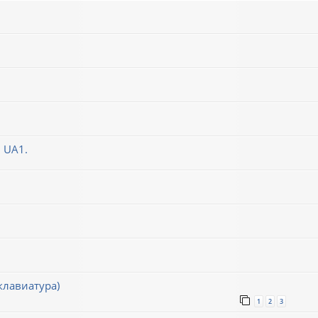
 UA1.
клавиатура)
1
2
3