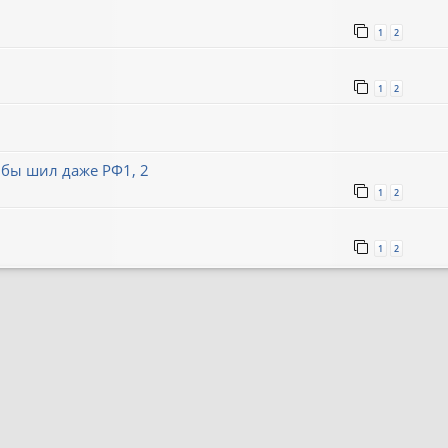
1
2
1
2
 бы шил даже РФ1, 2
1
2
1
2