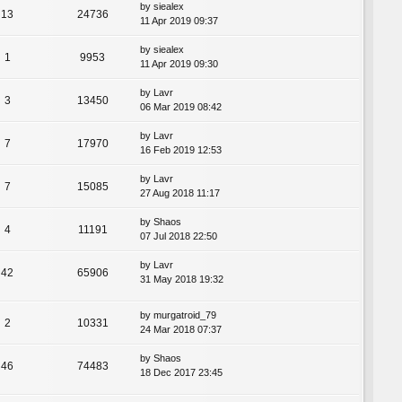
by
siealex
13
24736
11 Apr 2019 09:37
by
siealex
1
9953
11 Apr 2019 09:30
by
Lavr
3
13450
06 Mar 2019 08:42
by
Lavr
7
17970
16 Feb 2019 12:53
by
Lavr
7
15085
27 Aug 2018 11:17
by
Shaos
4
11191
07 Jul 2018 22:50
by
Lavr
42
65906
31 May 2018 19:32
by
murgatroid_79
2
10331
24 Mar 2018 07:37
by
Shaos
46
74483
18 Dec 2017 23:45