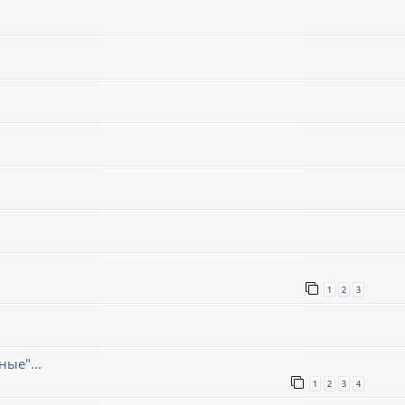
1
2
3
ые"...
1
2
3
4