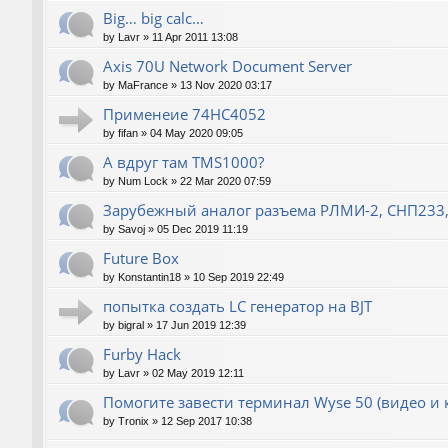
Big… big calc…
by
Lavr
»
11 Apr 2011 13:08
Axis 70U Network Document Server
by
MaFrance
»
13 Nov 2020 03:17
Применеие 74HC4052
by
fifan
»
04 May 2020 09:05
А вдруг там TMS1000?
by
Num Lock
»
22 Mar 2020 07:59
Зарубежный аналог разъема РЛМИ-2, СНП233,
by
Savoj
»
05 Dec 2019 11:19
Future Box
by
Konstantin18
»
10 Sep 2019 22:49
попытка создать LC генератор на BJT
by
bigral
»
17 Jun 2019 12:39
Furby Hack
by
Lavr
»
02 May 2019 12:11
Помогите завести терминал Wyse 50 (видео и 
by
Tronix
»
12 Sep 2017 10:38