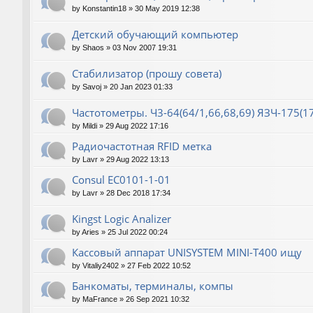
by
Konstantin18
»
30 May 2019 12:38
Детский обучающий компьютер
by
Shaos
»
03 Nov 2007 19:31
Стабилизатор (прошу совета)
by
Savoj
»
20 Jan 2023 01:33
Частотометры. Ч3-64(64/1,66,68,69) ЯЗЧ-175(1
by
Mildi
»
29 Aug 2022 17:16
Радиочастотная RFID метка
by
Lavr
»
29 Aug 2022 13:13
Consul EC0101-1-01
by
Lavr
»
28 Dec 2018 17:34
Kingst Logic Analizer
by
Aries
»
25 Jul 2022 00:24
Кассовый аппарат UNISYSTEM MINI-T400 ищу
by
Vitaliy2402
»
27 Feb 2022 10:52
Банкоматы, терминалы, компы
by
MaFrance
»
26 Sep 2021 10:32