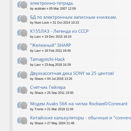
электронно-тетрадь
by
acidrain
»
05 Mar 2007 12:09
БД по электронным записным книжкам.
by
Num Lock
»
31 Oct 2014 10:23
К155ЛА3 - Легенда из СССР
by
Lavr
»
19 Dec 2015 18:19
"Железный" SHARP
by
Lavr
»
18 Feb 2011 18:40
Tamagotchi-Hack
by
Lavr
»
23 Aug 2018 16:39
Двухкассетная дека SONY за 25 центов!
by
Shaos
»
04 Jul 2018 13:26
Счётчик Гейгера
by
Shaos
»
25 Sep 2011 19:00
Модем Avaks 56K на чипах Rockwell/Conexant
by
Tronix
»
21 Mar 2018 11:04
Китайские калькуляторы - обычные и "солнечн
by
Shaos
»
27 May 2004 21:48