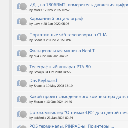
ИДЦ на 1806ВМ2, измеритель давления цифр
by
Mildi
»
17 Nov 2025 10:52
Карманный осциллограф
by
Lavr
»
28 Jan 2022 05:06
Портативные ч/б телевизоры в США
by
Shaos
»
28 Dec 2015 08:40
Фальцевальная машина NeoLT
by
h64
»
22 Jun 2025 04:22
Телеграфный аппарат РТА-80
by
Savoj
»
31 Oct 2018 04:55
Das Keyboard
by
Shaos
»
10 May 2008 17:10
Какой проект самодельного компьютера дать 
by
Ержан
»
13 Oct 2024 14:40
фотокомпьютер "Оптимак-ЦФ" для цветой печа
by
askfind
»
21 Jan 2024 02:24
POS терминалы, PINPAD-ы, Принтеры ...