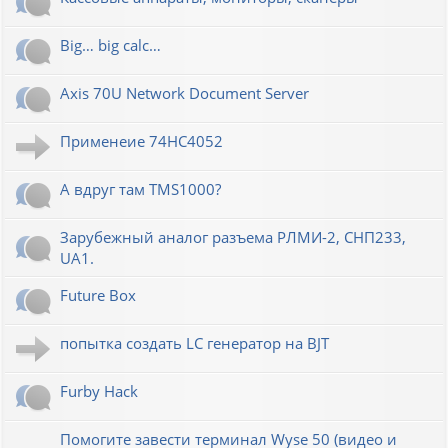
Big… big calc…
Axis 70U Network Document Server
Применеие 74HC4052
А вдруг там TMS1000?
Зарубежный аналог разъема РЛМИ-2, СНП233,
UA1.
Future Box
попытка создать LC генератор на BJT
Furby Hack
Помогите завести терминал Wyse 50 (видео и