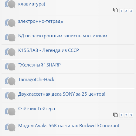
клавиатура)
1
2
3
электронно-тетрадь
БД по электронным записным книжкам.
К155ЛА3 - Легенда из СССР
"Железный" SHARP
Tamagotchi-Hack
Двухкассетная дека SONY за 25 центов!
Счётчик Гейгера
1
2
3
Модем Avaks 56K на чипах Rockwell/Conexant