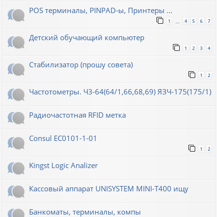
POS терминалы, PINPAD-ы, Принтеры ...
1
4
5
6
7
…
Детский обучающий компьютер
1
2
3
4
Стабилизатор (прошу совета)
1
2
Частотометры. Ч3-64(64/1,66,68,69) ЯЗЧ-175(175/1)
Радиочастотная RFID метка
Consul EC0101-1-01
1
2
Kingst Logic Analizer
Кассовый аппарат UNISYSTEM MINI-T400 ищу
Банкоматы, терминалы, компы