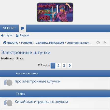
NEDOPC
Logout
Register
or
NEDOPC
u
FORUMS
GENERAL IN RUSSIAN
Электронные штучки
F
e
m
Электронные штучки
e
s
Moderator:
Shaos
d
2
3
1
Next
113 topics
Announcements
про электронные штучки
Topics
Китайская игрушка со звуком