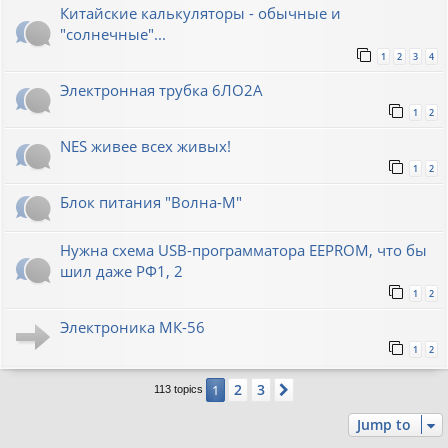
Китайские калькуляторы - обычные и
"солнечные"...
1
2
3
4
Электронная трубка 6ЛО2А
1
2
NES живее всех живых!
1
2
Блок питания "Волна-М"
Нужна схема USB-программатора EEPROM, что бы
шил даже РФ1, 2
1
2
Электроника МК-56
1
2
2
3
1
Next
113 topics
Jump to