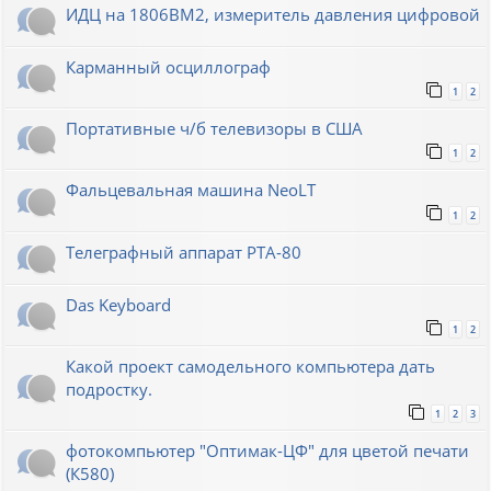
ИДЦ на 1806ВМ2, измеритель давления цифровой
Карманный осциллограф
1
2
Портативные ч/б телевизоры в США
1
2
Фальцевальная машина NeoLT
1
2
Телеграфный аппарат РТА-80
Das Keyboard
1
2
Какой проект самодельного компьютера дать
подростку.
1
2
3
фотокомпьютер "Оптимак-ЦФ" для цветой печати
(К580)