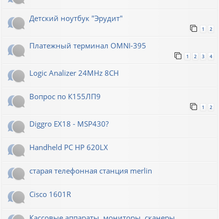
Детский ноутбук "Эрудит"
1
2
Платежный терминал OMNI-395
1
2
3
4
Logic Analizer 24MHz 8CH
Вопрос по К155ЛП9
1
2
Diggro EX18 - MSP430?
Handheld PC HP 620LX
старая телефонная станция merlin
Cisco 1601R
Кассовые аппараты, мониторы, сканеры