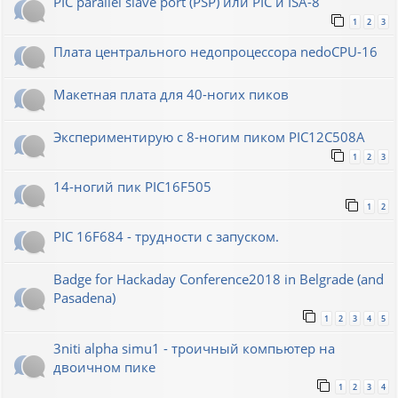
PIC parallel slave port (PSP) или PIC и ISA-8
1
2
3
Плата центрального недопроцессора nedoCPU-16
Макетная плата для 40-ногих пиков
Экспериментирую с 8-ногим пиком PIC12C508A
1
2
3
14-ногий пик PIC16F505
1
2
PIC 16F684 - трудности с запуском.
Badge for Hackaday Conference2018 in Belgrade (and
Pasadena)
1
2
3
4
5
3niti alpha simu1 - троичный компьютер на
двоичном пике
1
2
3
4