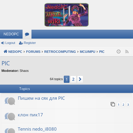
NEDOPC
Logout
Register
or
NEDOPC
u
FORUMS
RETROCOMPUTING
MCU/MPU
PIC
F
e
m
PIC
e
s
Moderator:
Shaos
d
2
1
Next
64 topics
Topics
Пишем на сях для PIC
1
2
3
клон пик17
Tennis nedo_i8080