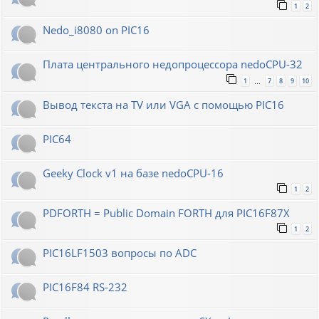
1
2
Nedo_i8080 on PIC16
Плата центрального недопроцессора nedoCPU-32
1
7
8
9
10
…
Вывод текста на TV или VGA с помощью PIC16
PIC64
Geeky Clock v1 на базе nedoCPU-16
1
2
PDFORTH = Public Domain FORTH для PIC16F87X
1
2
PIC16LF1503 вопросы по ADC
PIC16F84 RS-232