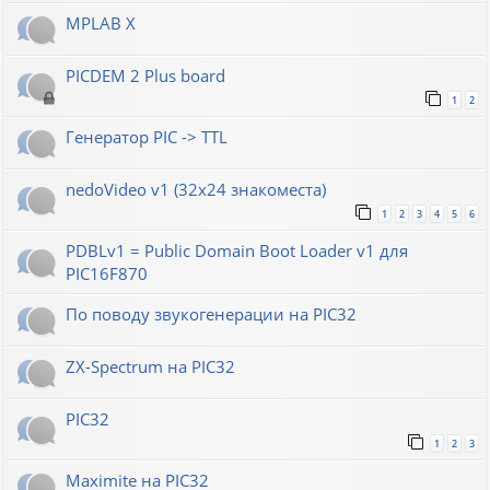
MPLAB X
PICDEM 2 Plus board
1
2
Генератор РIС -> TTL
nedoVideo v1 (32x24 знакоместа)
1
2
3
4
5
6
PDBLv1 = Public Domain Boot Loader v1 для
PIC16F870
По поводу звукогенерации на PIC32
ZX-Spectrum на PIC32
PIC32
1
2
3
Maximite на PIC32