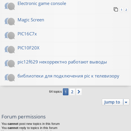
Electronic game console
1
2
Magic Screen
PIC16C7x
PIC10F20Х
pic12f629 некорректно работают выводы
библиотеки для подключения pic к телевизору
2
1
Next
64 topics
Jump to
Forum permissions
You
cannot
post new topics in this forum
You
cannot
reply to topics in this forum