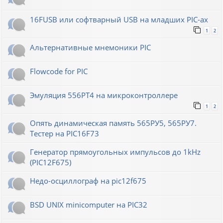
16FUSB или софтварный USB на младших PIC-ах
1
2
Альтернативные мнемоники PIC
Flowcode for PIC
Эмуляция 556РТ4 на микроконтроллере
1
2
Опять динамическая память 565РУ5, 565РУ7.
Тестер на PIC16F73
Генератор прямоугольных импульсов до 1kHz
(PIC12F675)
Недо-осциллограф на pic12f675
BSD UNIX minicomputer на PIC32