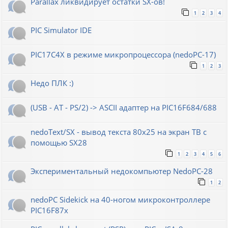
Parallax ликвидирует остатки SX-ов!
1
2
3
4
PIC Simulator IDE
PIC17C4X в режиме микропроцессора (nedoPC-17)
1
2
3
Недо ПЛК :)
(USB - AT - PS/2) -> ASCII адаптер на PIC16F684/688
nedoText/SX - вывод текста 80x25 на экран ТВ с
помощью SX28
1
2
3
4
5
6
Экспериментальный недокомпьютер NedoPC-28
1
2
nedoPC Sidekick на 40-ногом микроконтроллере
PIC16F87x