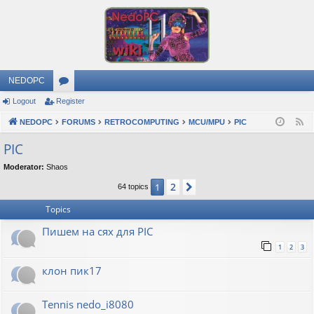
NEDOPC
Logout
Register
or
NEDOPC
u
FORUMS
RETROCOMPUTING
MCU/MPU
PIC
F
e
m
PIC
e
s
Moderator:
Shaos
d
2
1
Next
64 topics
Topics
Пишем на сях для PIC
1
2
3
клон пик17
Tennis nedo_i8080