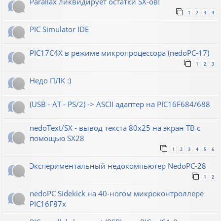
Parallax ликвидирует остатки SX-ов!
1
2
3
4
PIC Simulator IDE
PIC17C4X в режиме микропроцессора (nedoPC-17)
1
2
3
Недо ПЛК :)
(USB - AT - PS/2) -> ASCII адаптер на PIC16F684/688
nedoText/SX - вывод текста 80x25 на экран ТВ с
помощью SX28
1
2
3
4
5
6
Экспериментальный недокомпьютер NedoPC-28
1
2
nedoPC Sidekick на 40-ногом микроконтроллере
PIC16F87x