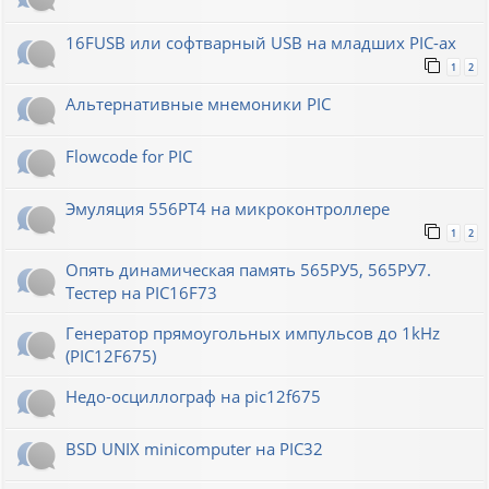
16FUSB или софтварный USB на младших PIC-ах
1
2
Альтернативные мнемоники PIC
Flowcode for PIC
Эмуляция 556РТ4 на микроконтроллере
1
2
Опять динамическая память 565РУ5, 565РУ7.
Тестер на PIC16F73
Генератор прямоугольных импульсов до 1kHz
(PIC12F675)
Недо-осциллограф на pic12f675
BSD UNIX minicomputer на PIC32