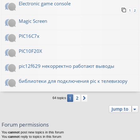
Electronic game console
1
2
Magic Screen
PIC16C7x
PIC10F20Х
pic12f629 некорректно работают выводы
библиотеки для подключения pic к телевизору
2
1
Next
64 topics
Jump to
Forum permissions
You
cannot
post new topics in this forum
You
cannot
reply to topics in this forum