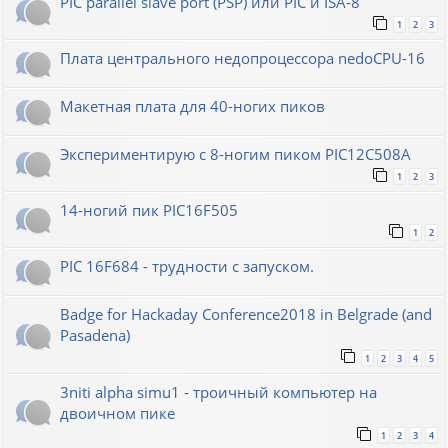
PIC parallel slave port (PSP) или PIC и ISA-8
1
2
3
Плата центрального недопроцессора nedoCPU-16
Макетная плата для 40-ногих пиков
Экспериментирую с 8-ногим пиком PIC12C508A
1
2
3
14-ногий пик PIC16F505
1
2
PIC 16F684 - трудности с запуском.
Badge for Hackaday Conference2018 in Belgrade (and
Pasadena)
1
2
3
4
5
3niti alpha simu1 - троичный компьютер на
двоичном пике
1
2
3
4