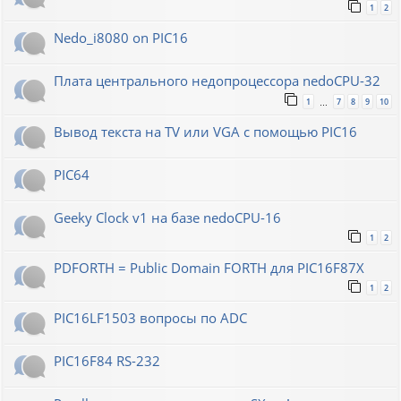
1
2
Nedo_i8080 on PIC16
Плата центрального недопроцессора nedoCPU-32
1
7
8
9
10
…
Вывод текста на TV или VGA с помощью PIC16
PIC64
Geeky Clock v1 на базе nedoCPU-16
1
2
PDFORTH = Public Domain FORTH для PIC16F87X
1
2
PIC16LF1503 вопросы по ADC
PIC16F84 RS-232