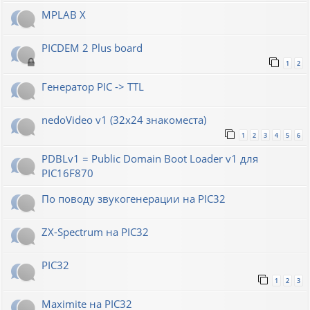
MPLAB X
PICDEM 2 Plus board
1
2
Генератор РIС -> TTL
nedoVideo v1 (32x24 знакоместа)
1
2
3
4
5
6
PDBLv1 = Public Domain Boot Loader v1 для
PIC16F870
По поводу звукогенерации на PIC32
ZX-Spectrum на PIC32
PIC32
1
2
3
Maximite на PIC32