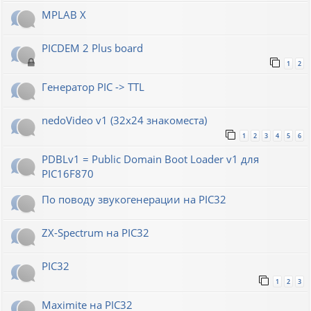
MPLAB X
PICDEM 2 Plus board
1
2
Генератор РIС -> TTL
nedoVideo v1 (32x24 знакоместа)
1
2
3
4
5
6
PDBLv1 = Public Domain Boot Loader v1 для
PIC16F870
По поводу звукогенерации на PIC32
ZX-Spectrum на PIC32
PIC32
1
2
3
Maximite на PIC32