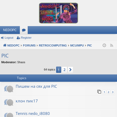
NEDOPC
Logout
Register
or
NEDOPC
u
FORUMS
RETROCOMPUTING
MCU/MPU
PIC
F
e
m
PIC
e
s
Moderator:
Shaos
d
2
1
Next
64 topics
Topics
Пишем на сях для PIC
1
2
3
клон пик17
Tennis nedo_i8080