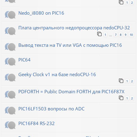
1
2
Nedo_i8080 on PIC16
Плата центрального недопроцессора nedoCPU-32
1
7
8
9
10
…
Вывод текста на TV или VGA с помощью PIC16
PIC64
Geeky Clock v1 на базе nedoCPU-16
1
2
PDFORTH = Public Domain FORTH для PIC16F87X
1
2
PIC16LF1503 вопросы по ADC
PIC16F84 RS-232