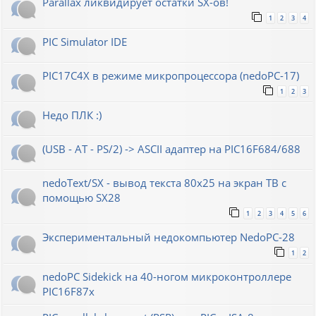
Parallax ликвидирует остатки SX-ов!
1
2
3
4
PIC Simulator IDE
PIC17C4X в режиме микропроцессора (nedoPC-17)
1
2
3
Недо ПЛК :)
(USB - AT - PS/2) -> ASCII адаптер на PIC16F684/688
nedoText/SX - вывод текста 80x25 на экран ТВ с
помощью SX28
1
2
3
4
5
6
Экспериментальный недокомпьютер NedoPC-28
1
2
nedoPC Sidekick на 40-ногом микроконтроллере
PIC16F87x