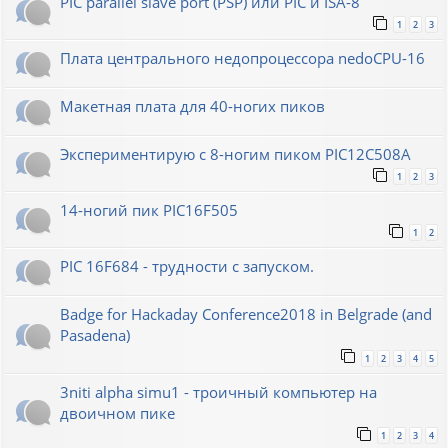
PIC parallel slave port (PSP) или PIC и ISA-8
1
2
3
Плата центрального недопроцессора nedoCPU-16
Макетная плата для 40-ногих пиков
Экспериментирую с 8-ногим пиком PIC12C508A
1
2
3
14-ногий пик PIC16F505
1
2
PIC 16F684 - трудности с запуском.
Badge for Hackaday Conference2018 in Belgrade (and
Pasadena)
1
2
3
4
5
3niti alpha simu1 - троичный компьютер на
двоичном пике
1
2
3
4