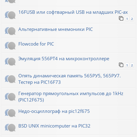
16FUSB или софтварный USB на младших PIC-ах
1
2
Альтернативные мнемоники PIC
Flowcode for PIC
Эмуляция 556РТ4 на микроконтроллере
1
2
Опять динамическая память 565РУ5, 565РУ7.
Тестер на PIC16F73
Генератор прямоугольных импульсов до 1kHz
(PIC12F675)
Недо-осциллограф на pic12f675
BSD UNIX minicomputer на PIC32