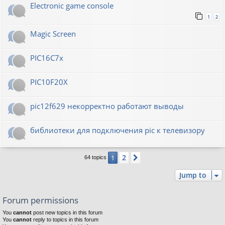
Electronic game console
1
2
Magic Screen
PIC16C7x
PIC10F20Х
pic12f629 некорректно работают выводы
библиотеки для подключения pic к телевизору
2
1
Next
64 topics
Jump to
Forum permissions
You
cannot
post new topics in this forum
You
cannot
reply to topics in this forum