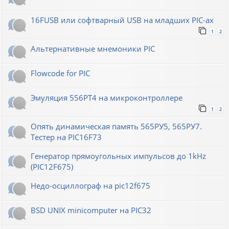
16FUSB или софтварный USB на младших PIC-ах
1
2
Альтернативные мнемоники PIC
Flowcode for PIC
Эмуляция 556РТ4 на микроконтроллере
1
2
Опять динамическая память 565РУ5, 565РУ7.
Тестер на PIC16F73
Генератор прямоугольных импульсов до 1kHz
(PIC12F675)
Недо-осциллограф на pic12f675
BSD UNIX minicomputer на PIC32