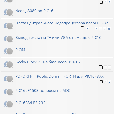
1
2
Nedo_i8080 on PIC16
Плата центрального недопроцессора nedoCPU-32
1
7
8
9
10
…
Вывод текста на TV или VGA с помощью PIC16
PIC64
Geeky Clock v1 на базе nedoCPU-16
1
2
PDFORTH = Public Domain FORTH для PIC16F87X
1
2
PIC16LF1503 вопросы по ADC
PIC16F84 RS-232