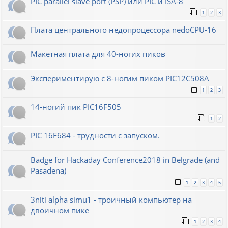
PIC parallel slave port (PSP) или PIC и ISA-8
1
2
3
Плата центрального недопроцессора nedoCPU-16
Макетная плата для 40-ногих пиков
Экспериментирую с 8-ногим пиком PIC12C508A
1
2
3
14-ногий пик PIC16F505
1
2
PIC 16F684 - трудности с запуском.
Badge for Hackaday Conference2018 in Belgrade (and
Pasadena)
1
2
3
4
5
3niti alpha simu1 - троичный компьютер на
двоичном пике
1
2
3
4