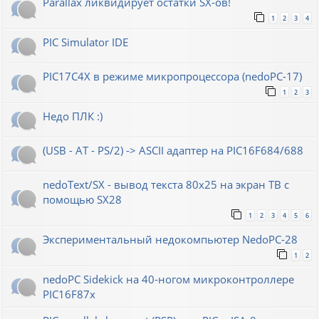
Parallax ликвидирует остатки SX-ов!
1
2
3
4
PIC Simulator IDE
PIC17C4X в режиме микропроцессора (nedoPC-17)
1
2
3
Недо ПЛК :)
(USB - AT - PS/2) -> ASCII адаптер на PIC16F684/688
nedoText/SX - вывод текста 80x25 на экран ТВ с
помощью SX28
1
2
3
4
5
6
Экспериментальный недокомпьютер NedoPC-28
1
2
nedoPC Sidekick на 40-ногом микроконтроллере
PIC16F87x