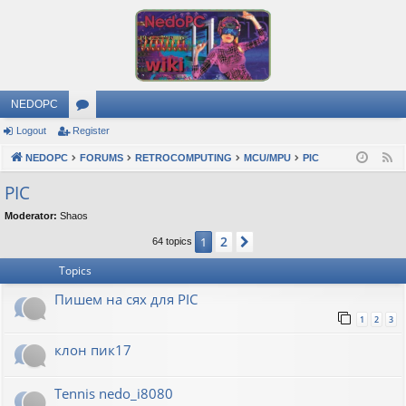
NEDOPC
Logout
Register
or
NEDOPC
u
FORUMS
RETROCOMPUTING
MCU/MPU
PIC
F
e
m
PIC
e
s
Moderator:
Shaos
d
2
1
Next
64 topics
Topics
Пишем на сях для PIC
1
2
3
клон пик17
Tennis nedo_i8080