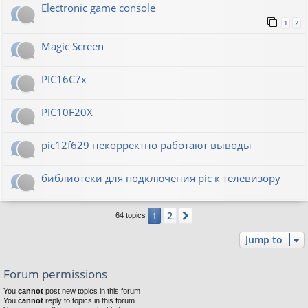
Electronic game console
1
2
Magic Screen
PIC16C7x
PIC10F20Х
pic12f629 некорректно работают выводы
библиотеки для подключения pic к телевизору
2
1
Next
64 topics
Jump to
Forum permissions
You
cannot
post new topics in this forum
You
cannot
reply to topics in this forum