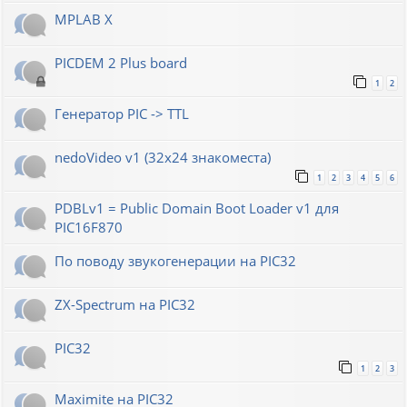
MPLAB X
PICDEM 2 Plus board
1
2
Генератор РIС -> TTL
nedoVideo v1 (32x24 знакоместа)
1
2
3
4
5
6
PDBLv1 = Public Domain Boot Loader v1 для
PIC16F870
По поводу звукогенерации на PIC32
ZX-Spectrum на PIC32
PIC32
1
2
3
Maximite на PIC32