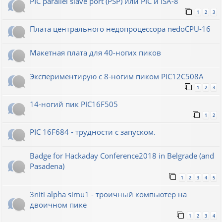
PIC parallel slave port (PSP) или PIC и ISA-8
1
2
3
Плата центрального недопроцессора nedoCPU-16
Макетная плата для 40-ногих пиков
Экспериментирую с 8-ногим пиком PIC12C508A
1
2
3
14-ногий пик PIC16F505
1
2
PIC 16F684 - трудности с запуском.
Badge for Hackaday Conference2018 in Belgrade (and
Pasadena)
1
2
3
4
5
3niti alpha simu1 - троичный компьютер на
двоичном пике
1
2
3
4