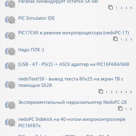
Parallax ликвидирует остатки SX-ов!
1
2
3
4
PIC Simulator IDE
PIC17C4X в режиме микропроцессора (nedoPC-17)
1
2
3
Недо ПЛК :)
(USB - AT - PS/2) -> ASCII адаптер на PIC16F684/688
nedoText/SX - вывод текста 80x25 на экран ТВ с
помощью SX28
1
2
3
4
5
6
Экспериментальный недокомпьютер NedoPC-28
1
2
nedoPC Sidekick на 40-ногом микроконтроллере
PIC16F87x