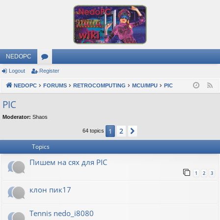
NEDOPC
Logout
Register
or
NEDOPC
u
FORUMS
RETROCOMPUTING
MCU/MPU
PIC
F
e
m
PIC
e
s
Moderator:
Shaos
d
2
1
Next
64 topics
Topics
Пишем на сях для PIC
1
2
3
клон пик17
Tennis nedo_i8080