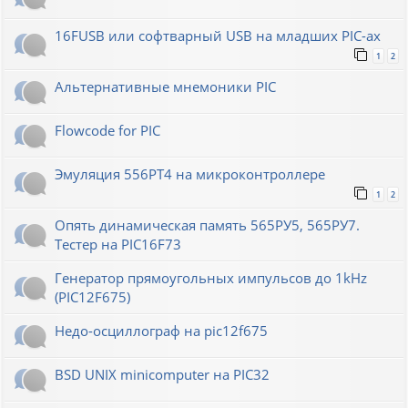
16FUSB или софтварный USB на младших PIC-ах
1
2
Альтернативные мнемоники PIC
Flowcode for PIC
Эмуляция 556РТ4 на микроконтроллере
1
2
Опять динамическая память 565РУ5, 565РУ7.
Тестер на PIC16F73
Генератор прямоугольных импульсов до 1kHz
(PIC12F675)
Недо-осциллограф на pic12f675
BSD UNIX minicomputer на PIC32