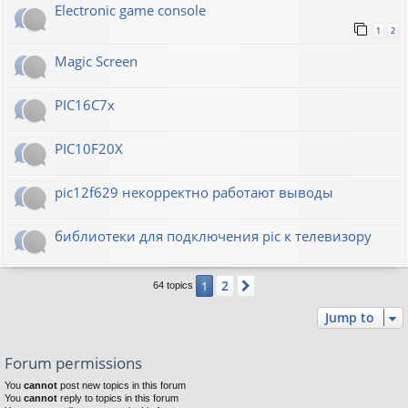
Electronic game console
1
2
Magic Screen
PIC16C7x
PIC10F20Х
pic12f629 некорректно работают выводы
библиотеки для подключения pic к телевизору
2
1
Next
64 topics
Jump to
Forum permissions
You
cannot
post new topics in this forum
You
cannot
reply to topics in this forum