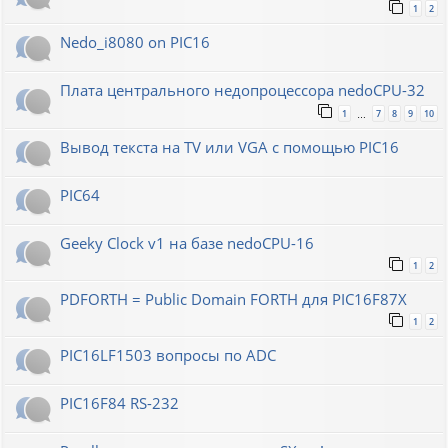
1
2
Nedo_i8080 on PIC16
Плата центрального недопроцессора nedoCPU-32
1
7
8
9
10
…
Вывод текста на TV или VGA с помощью PIC16
PIC64
Geeky Clock v1 на базе nedoCPU-16
1
2
PDFORTH = Public Domain FORTH для PIC16F87X
1
2
PIC16LF1503 вопросы по ADC
PIC16F84 RS-232