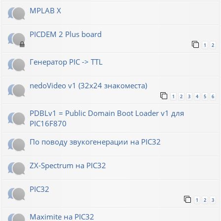
MPLAB X
PICDEM 2 Plus board
1
2
Генератор РIС -> TTL
nedoVideo v1 (32x24 знакоместа)
1
2
3
4
5
6
PDBLv1 = Public Domain Boot Loader v1 для
PIC16F870
По поводу звукогенерации на PIC32
ZX-Spectrum на PIC32
PIC32
1
2
3
Maximite на PIC32