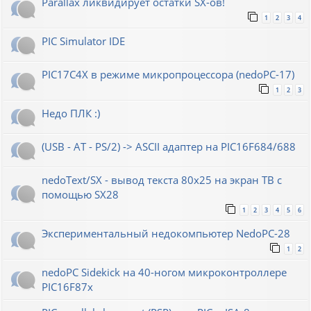
Parallax ликвидирует остатки SX-ов!
1
2
3
4
PIC Simulator IDE
PIC17C4X в режиме микропроцессора (nedoPC-17)
1
2
3
Недо ПЛК :)
(USB - AT - PS/2) -> ASCII адаптер на PIC16F684/688
nedoText/SX - вывод текста 80x25 на экран ТВ с
помощью SX28
1
2
3
4
5
6
Экспериментальный недокомпьютер NedoPC-28
1
2
nedoPC Sidekick на 40-ногом микроконтроллере
PIC16F87x