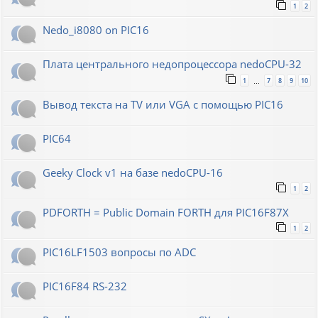
1
2
Nedo_i8080 on PIC16
Плата центрального недопроцессора nedoCPU-32
1
7
8
9
10
…
Вывод текста на TV или VGA с помощью PIC16
PIC64
Geeky Clock v1 на базе nedoCPU-16
1
2
PDFORTH = Public Domain FORTH для PIC16F87X
1
2
PIC16LF1503 вопросы по ADC
PIC16F84 RS-232