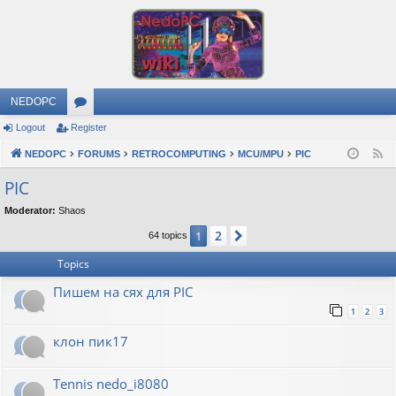
NEDOPC
Logout
Register
or
NEDOPC
u
FORUMS
RETROCOMPUTING
MCU/MPU
PIC
F
e
m
PIC
e
s
Moderator:
Shaos
d
2
1
Next
64 topics
Topics
Пишем на сях для PIC
1
2
3
клон пик17
Tennis nedo_i8080