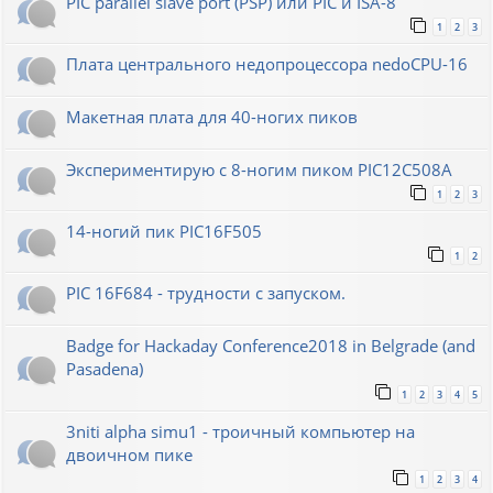
PIC parallel slave port (PSP) или PIC и ISA-8
1
2
3
Плата центрального недопроцессора nedoCPU-16
Макетная плата для 40-ногих пиков
Экспериментирую с 8-ногим пиком PIC12C508A
1
2
3
14-ногий пик PIC16F505
1
2
PIC 16F684 - трудности с запуском.
Badge for Hackaday Conference2018 in Belgrade (and
Pasadena)
1
2
3
4
5
3niti alpha simu1 - троичный компьютер на
двоичном пике
1
2
3
4