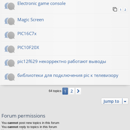
Electronic game console
1
2
Magic Screen
PIC16C7x
PIC10F20Х
pic12f629 некорректно работают выводы
библиотеки для подключения pic к телевизору
2
1
Next
64 topics
Jump to
Forum permissions
You
cannot
post new topics in this forum
You
cannot
reply to topics in this forum