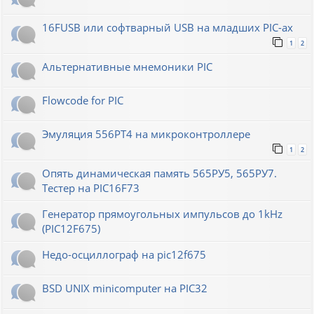
16FUSB или софтварный USB на младших PIC-ах
1
2
Альтернативные мнемоники PIC
Flowcode for PIC
Эмуляция 556РТ4 на микроконтроллере
1
2
Опять динамическая память 565РУ5, 565РУ7.
Тестер на PIC16F73
Генератор прямоугольных импульсов до 1kHz
(PIC12F675)
Недо-осциллограф на pic12f675
BSD UNIX minicomputer на PIC32