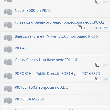
1
2
Nedo_i8080 on PIC16
Плата центрального недопроцессора nedoCPU-32
1
7
8
9
10
…
Вывод текста на TV или VGA с помощью PIC16
PIC64
Geeky Clock v1 на базе nedoCPU-16
1
2
PDFORTH = Public Domain FORTH для PIC16F87X
1
2
PIC16LF1503 вопросы по ADC
PIC16F84 RS-232