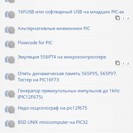
16FUSB или софтварный USB на младших PIC-ах
1
2
Альтернативные мнемоники PIC
Flowcode for PIC
Эмуляция 556РТ4 на микроконтроллере
1
2
Опять динамическая память 565РУ5, 565РУ7.
Тестер на PIC16F73
Генератор прямоугольных импульсов до 1kHz
(PIC12F675)
Недо-осциллограф на pic12f675
BSD UNIX minicomputer на PIC32