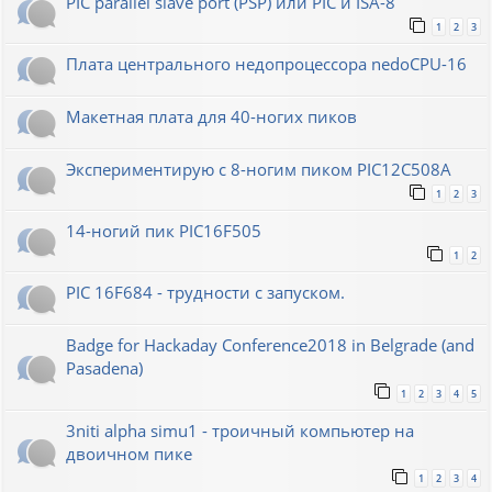
PIC parallel slave port (PSP) или PIC и ISA-8
1
2
3
Плата центрального недопроцессора nedoCPU-16
Макетная плата для 40-ногих пиков
Экспериментирую с 8-ногим пиком PIC12C508A
1
2
3
14-ногий пик PIC16F505
1
2
PIC 16F684 - трудности с запуском.
Badge for Hackaday Conference2018 in Belgrade (and
Pasadena)
1
2
3
4
5
3niti alpha simu1 - троичный компьютер на
двоичном пике
1
2
3
4