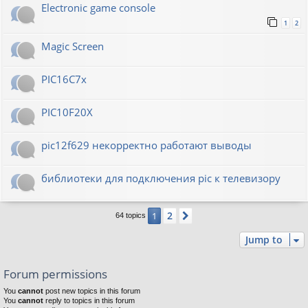
Electronic game console
1
2
Magic Screen
PIC16C7x
PIC10F20Х
pic12f629 некорректно работают выводы
библиотеки для подключения pic к телевизору
2
1
Next
64 topics
Jump to
Forum permissions
You
cannot
post new topics in this forum
You
cannot
reply to topics in this forum