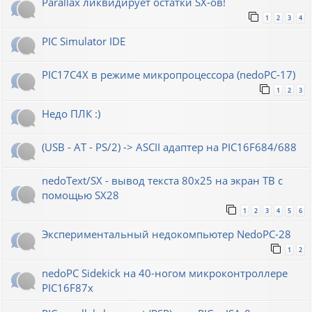
Parallax ликвидирует остатки SX-ов!
1
2
3
4
PIC Simulator IDE
PIC17C4X в режиме микропроцессора (nedoPC-17)
1
2
3
Недо ПЛК :)
(USB - AT - PS/2) -> ASCII адаптер на PIC16F684/688
nedoText/SX - вывод текста 80x25 на экран ТВ с
помощью SX28
1
2
3
4
5
6
Экспериментальный недокомпьютер NedoPC-28
1
2
nedoPC Sidekick на 40-ногом микроконтроллере
PIC16F87x