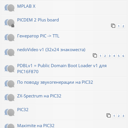
MPLAB X
PICDEM 2 Plus board
1
2
Генератор РIС -> TTL
nedoVideo v1 (32x24 знакоместа)
1
2
3
4
5
6
PDBLv1 = Public Domain Boot Loader v1 для
PIC16F870
По поводу звукогенерации на PIC32
ZX-Spectrum на PIC32
PIC32
1
2
3
Maximite на PIC32