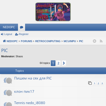
NEDOPC
Logout
Register
or
NEDOPC
u
FORUMS
RETROCOMPUTING
MCU/MPU
PIC
F
e
m
PIC
e
s
Moderator:
Shaos
d
2
1
Next
64 topics
Topics
Пишем на сях для PIC
1
2
3
клон пик17
Tennis nedo_i8080