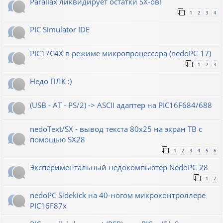
Parallax ликвидирует остатки SX-ов!
1
2
3
4
PIC Simulator IDE
PIC17C4X в режиме микропроцессора (nedoPC-17)
1
2
3
Недо ПЛК :)
(USB - AT - PS/2) -> ASCII адаптер на PIC16F684/688
nedoText/SX - вывод текста 80x25 на экран ТВ с
помощью SX28
1
2
3
4
5
6
Экспериментальный недокомпьютер NedoPC-28
1
2
nedoPC Sidekick на 40-ногом микроконтроллере
PIC16F87x