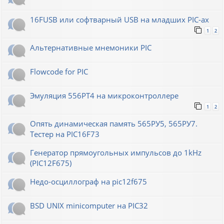
16FUSB или софтварный USB на младших PIC-ах
1
2
Альтернативные мнемоники PIC
Flowcode for PIC
Эмуляция 556РТ4 на микроконтроллере
1
2
Опять динамическая память 565РУ5, 565РУ7.
Тестер на PIC16F73
Генератор прямоугольных импульсов до 1kHz
(PIC12F675)
Недо-осциллограф на pic12f675
BSD UNIX minicomputer на PIC32