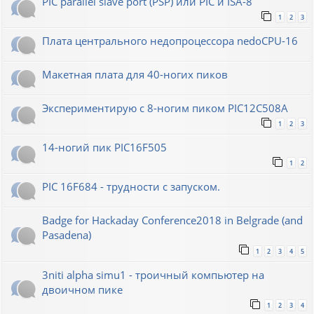
PIC parallel slave port (PSP) или PIC и ISA-8
1
2
3
Плата центрального недопроцессора nedoCPU-16
Макетная плата для 40-ногих пиков
Экспериментирую с 8-ногим пиком PIC12C508A
1
2
3
14-ногий пик PIC16F505
1
2
PIC 16F684 - трудности с запуском.
Badge for Hackaday Conference2018 in Belgrade (and
Pasadena)
1
2
3
4
5
3niti alpha simu1 - троичный компьютер на
двоичном пике
1
2
3
4