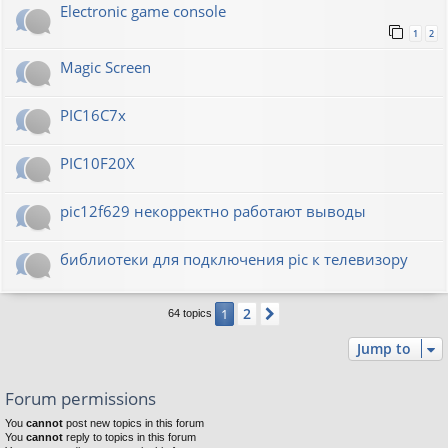
Electronic game console
1
2
Magic Screen
PIC16C7x
PIC10F20Х
pic12f629 некорректно работают выводы
библиотеки для подключения pic к телевизору
2
1
Next
64 topics
Jump to
Forum permissions
You
cannot
post new topics in this forum
You
cannot
reply to topics in this forum