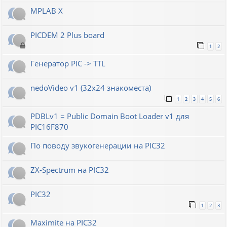
MPLAB X
PICDEM 2 Plus board
1
2
Генератор РIС -> TTL
nedoVideo v1 (32x24 знакоместа)
1
2
3
4
5
6
PDBLv1 = Public Domain Boot Loader v1 для
PIC16F870
По поводу звукогенерации на PIC32
ZX-Spectrum на PIC32
PIC32
1
2
3
Maximite на PIC32