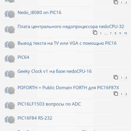
1
2
Nedo_i8080 on PIC16
Плата центрального недопроцессора nedoCPU-32
1
7
8
9
10
…
Вывод текста на TV или VGA с помощью PIC16
PIC64
Geeky Clock v1 на базе nedoCPU-16
1
2
PDFORTH = Public Domain FORTH для PIC16F87X
1
2
PIC16LF1503 вопросы по ADC
PIC16F84 RS-232