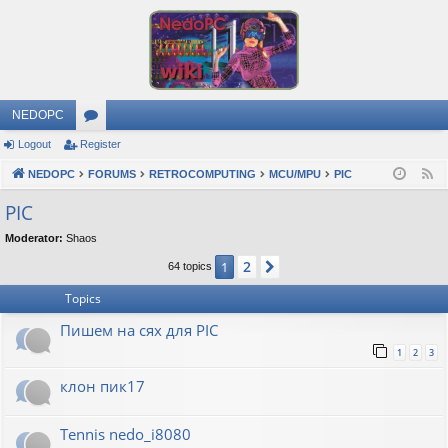
NEDOPC
Logout
Register
or
NEDOPC
u
FORUMS
RETROCOMPUTING
MCU/MPU
PIC
F
e
m
PIC
e
s
Moderator:
Shaos
d
2
1
Next
64 topics
Topics
Пишем на сях для PIC
1
2
3
клон пик17
Tennis nedo_i8080