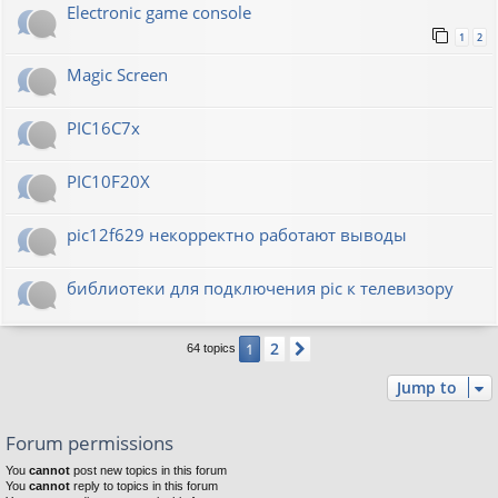
Electronic game console
1
2
Magic Screen
PIC16C7x
PIC10F20Х
pic12f629 некорректно работают выводы
библиотеки для подключения pic к телевизору
2
1
Next
64 topics
Jump to
Forum permissions
You
cannot
post new topics in this forum
You
cannot
reply to topics in this forum