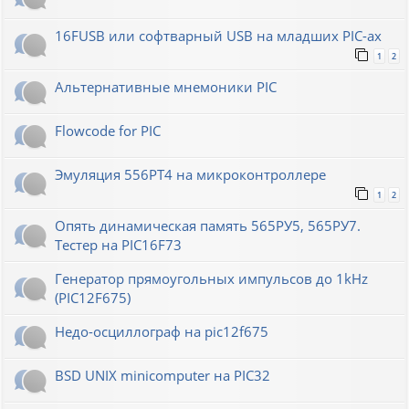
16FUSB или софтварный USB на младших PIC-ах
1
2
Альтернативные мнемоники PIC
Flowcode for PIC
Эмуляция 556РТ4 на микроконтроллере
1
2
Опять динамическая память 565РУ5, 565РУ7.
Тестер на PIC16F73
Генератор прямоугольных импульсов до 1kHz
(PIC12F675)
Недо-осциллограф на pic12f675
BSD UNIX minicomputer на PIC32