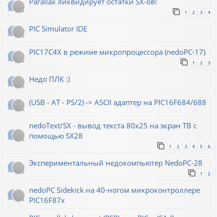
Parallax ликвидирует остатки SX-ов!
1
2
3
4
PIC Simulator IDE
PIC17C4X в режиме микропроцессора (nedoPC-17)
1
2
3
Недо ПЛК :)
(USB - AT - PS/2) -> ASCII адаптер на PIC16F684/688
nedoText/SX - вывод текста 80x25 на экран ТВ с
помощью SX28
1
2
3
4
5
6
Экспериментальный недокомпьютер NedoPC-28
1
2
nedoPC Sidekick на 40-ногом микроконтроллере
PIC16F87x