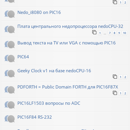
1
2
Nedo_i8080 on PIC16
Плата центрального недопроцессора nedoCPU-32
1
7
8
9
10
…
Вывод текста на TV или VGA с помощью PIC16
PIC64
Geeky Clock v1 на базе nedoCPU-16
1
2
PDFORTH = Public Domain FORTH для PIC16F87X
1
2
PIC16LF1503 вопросы по ADC
PIC16F84 RS-232