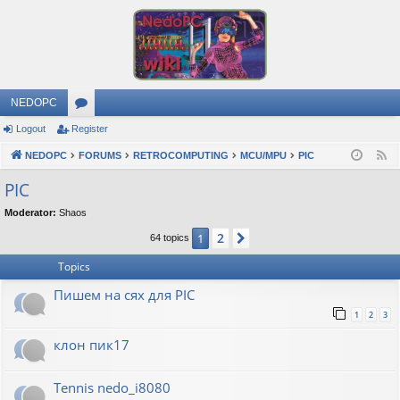
NEDOPC
Logout
Register
or
NEDOPC
u
FORUMS
RETROCOMPUTING
MCU/MPU
PIC
F
e
m
PIC
e
s
Moderator:
Shaos
d
2
1
Next
64 topics
Topics
Пишем на сях для PIC
1
2
3
клон пик17
Tennis nedo_i8080