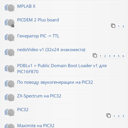
MPLAB X
PICDEM 2 Plus board
1
2
Генератор РIС -> TTL
nedoVideo v1 (32x24 знакоместа)
1
2
3
4
5
6
PDBLv1 = Public Domain Boot Loader v1 для
PIC16F870
По поводу звукогенерации на PIC32
ZX-Spectrum на PIC32
PIC32
1
2
3
Maximite на PIC32