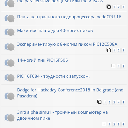
PIC parallel slave port (PSP) или PIC и ISA-8
1
2
3
Плата центрального недопроцессора nedoCPU-16
Макетная плата для 40-ногих пиков
Экспериментирую с 8-ногим пиком PIC12C508A
1
2
3
14-ногий пик PIC16F505
1
2
PIC 16F684 - трудности с запуском.
Badge for Hackaday Conference2018 in Belgrade (and
Pasadena)
1
2
3
4
5
3niti alpha simu1 - троичный компьютер на
двоичном пике
1
2
3
4