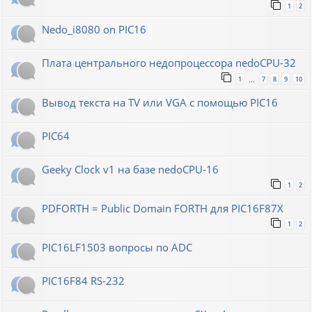
1
2
Nedo_i8080 on PIC16
Плата центрального недопроцессора nedoCPU-32
1
7
8
9
10
…
Вывод текста на TV или VGA с помощью PIC16
PIC64
Geeky Clock v1 на базе nedoCPU-16
1
2
PDFORTH = Public Domain FORTH для PIC16F87X
1
2
PIC16LF1503 вопросы по ADC
PIC16F84 RS-232