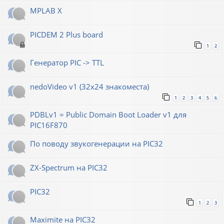
MPLAB X
PICDEM 2 Plus board
1
2
Генератор РIС -> TTL
nedoVideo v1 (32x24 знакоместа)
1
2
3
4
5
6
PDBLv1 = Public Domain Boot Loader v1 для
PIC16F870
По поводу звукогенерации на PIC32
ZX-Spectrum на PIC32
PIC32
1
2
3
Maximite на PIC32