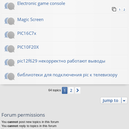
Electronic game console
1
2
Magic Screen
PIC16C7x
PIC10F20Х
pic12f629 некорректно работают выводы
библиотеки для подключения pic к телевизору
2
1
Next
64 topics
Jump to
Forum permissions
You
cannot
post new topics in this forum
You
cannot
reply to topics in this forum