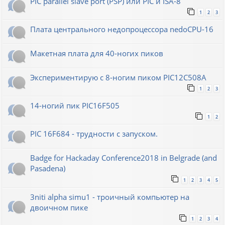
PIC parallel slave port (PSP) или PIC и ISA-8
1
2
3
Плата центрального недопроцессора nedoCPU-16
Макетная плата для 40-ногих пиков
Экспериментирую с 8-ногим пиком PIC12C508A
1
2
3
14-ногий пик PIC16F505
1
2
PIC 16F684 - трудности с запуском.
Badge for Hackaday Conference2018 in Belgrade (and
Pasadena)
1
2
3
4
5
3niti alpha simu1 - троичный компьютер на
двоичном пике
1
2
3
4