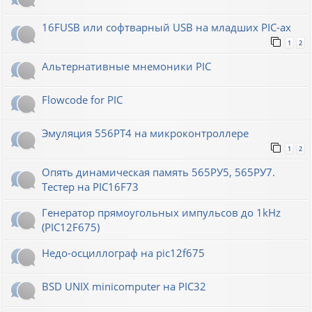
16FUSB или софтварный USB на младших PIC-ах
1
2
Альтернативные мнемоники PIC
Flowcode for PIC
Эмуляция 556РТ4 на микроконтроллере
1
2
Опять динамическая память 565РУ5, 565РУ7.
Тестер на PIC16F73
Генератор прямоугольных импульсов до 1kHz
(PIC12F675)
Недо-осциллограф на pic12f675
BSD UNIX minicomputer на PIC32