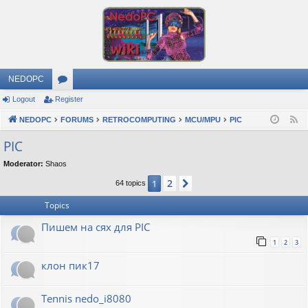
NEDOPC
Logout
Register
or
NEDOPC
u
FORUMS
RETROCOMPUTING
MCU/MPU
PIC
F
e
m
PIC
e
s
Moderator:
Shaos
d
2
1
Next
64 topics
Topics
Пишем на сях для PIC
1
2
3
клон пик17
Tennis nedo_i8080