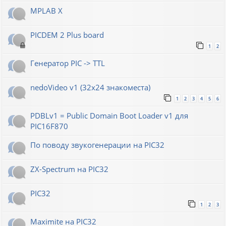
MPLAB X
PICDEM 2 Plus board
1
2
Генератор РIС -> TTL
nedoVideo v1 (32x24 знакоместа)
1
2
3
4
5
6
PDBLv1 = Public Domain Boot Loader v1 для
PIC16F870
По поводу звукогенерации на PIC32
ZX-Spectrum на PIC32
PIC32
1
2
3
Maximite на PIC32