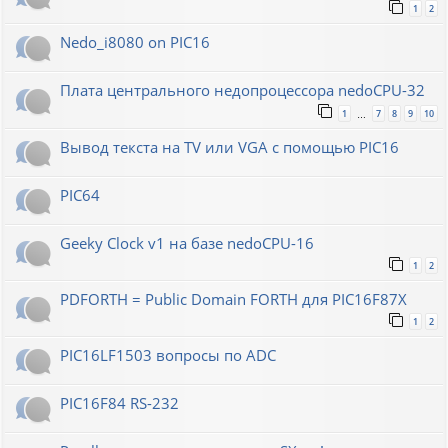
1
2
Nedo_i8080 on PIC16
Плата центрального недопроцессора nedoCPU-32
1
7
8
9
10
…
Вывод текста на TV или VGA с помощью PIC16
PIC64
Geeky Clock v1 на базе nedoCPU-16
1
2
PDFORTH = Public Domain FORTH для PIC16F87X
1
2
PIC16LF1503 вопросы по ADC
PIC16F84 RS-232