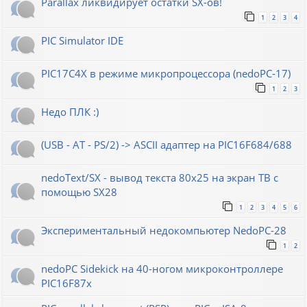
Parallax ликвидирует остатки SX-ов!
1
2
3
4
PIC Simulator IDE
PIC17C4X в режиме микропроцессора (nedoPC-17)
1
2
3
Недо ПЛК :)
(USB - AT - PS/2) -> ASCII адаптер на PIC16F684/688
nedoText/SX - вывод текста 80x25 на экран ТВ с
помощью SX28
1
2
3
4
5
6
Экспериментальный недокомпьютер NedoPC-28
1
2
nedoPC Sidekick на 40-ногом микроконтроллере
PIC16F87x