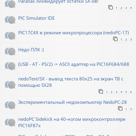
Parallax ликвидирует остатки SX-ов!
1
2
3
4
PIC Simulator IDE
PIC17C4X в режиме микропроцессора (nedoPC-17)
1
2
3
Недо ПЛК :)
(USB - AT - PS/2) -> ASCII адаптер на PIC16F684/688
nedoText/SX - вывод текста 80x25 на экран ТВ с
помощью SX28
1
2
3
4
5
6
Экспериментальный недокомпьютер NedoPC-28
1
2
nedoPC Sidekick на 40-ногом микроконтроллере
PIC16F87x