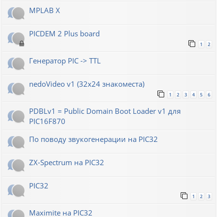
MPLAB X
PICDEM 2 Plus board
1
2
Генератор РIС -> TTL
nedoVideo v1 (32x24 знакоместа)
1
2
3
4
5
6
PDBLv1 = Public Domain Boot Loader v1 для
PIC16F870
По поводу звукогенерации на PIC32
ZX-Spectrum на PIC32
PIC32
1
2
3
Maximite на PIC32