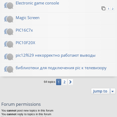
Electronic game console
1
2
Magic Screen
PIC16C7x
PIC10F20Х
pic12f629 некорректно работают выводы
библиотеки для подключения pic к телевизору
2
1
Next
64 topics
Jump to
Forum permissions
You
cannot
post new topics in this forum
You
cannot
reply to topics in this forum