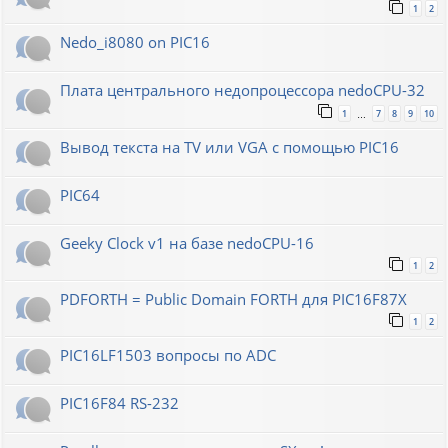
1
2
Nedo_i8080 on PIC16
Плата центрального недопроцессора nedoCPU-32
1
7
8
9
10
…
Вывод текста на TV или VGA с помощью PIC16
PIC64
Geeky Clock v1 на базе nedoCPU-16
1
2
PDFORTH = Public Domain FORTH для PIC16F87X
1
2
PIC16LF1503 вопросы по ADC
PIC16F84 RS-232