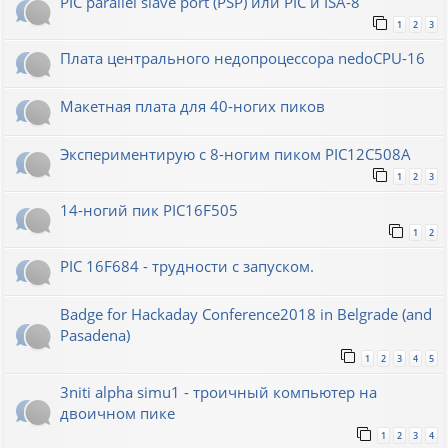
PIC parallel slave port (PSP) или PIC и ISA-8
1
2
3
Плата центрального недопроцессора nedoCPU-16
Макетная плата для 40-ногих пиков
Экспериментирую с 8-ногим пиком PIC12C508A
1
2
3
14-ногий пик PIC16F505
1
2
PIC 16F684 - трудности с запуском.
Badge for Hackaday Conference2018 in Belgrade (and
Pasadena)
1
2
3
4
5
3niti alpha simu1 - троичный компьютер на
двоичном пике
1
2
3
4