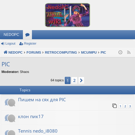
NEDOPC
Logout
Register
or
NEDOPC
u
FORUMS
RETROCOMPUTING
MCU/MPU
PIC
F
e
m
PIC
e
s
Moderator:
Shaos
d
2
1
Next
64 topics
Topics
Пишем на сях для PIC
1
2
3
клон пик17
Tennis nedo_i8080