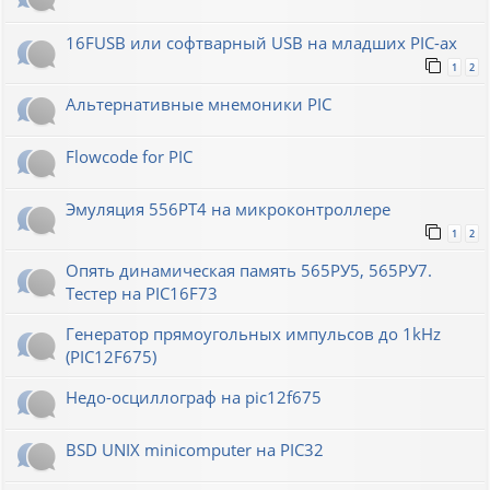
16FUSB или софтварный USB на младших PIC-ах
1
2
Альтернативные мнемоники PIC
Flowcode for PIC
Эмуляция 556РТ4 на микроконтроллере
1
2
Опять динамическая память 565РУ5, 565РУ7.
Тестер на PIC16F73
Генератор прямоугольных импульсов до 1kHz
(PIC12F675)
Недо-осциллограф на pic12f675
BSD UNIX minicomputer на PIC32