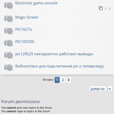
Electronic game console
1
2
Magic Screen
PIC16C7x
PIC10F20Х
pic12f629 некорректно работают выводы
библиотеки для подключения pic к телевизору
2
1
Next
64 topics
Jump to
Forum permissions
You
cannot
post new topics in this forum
You
cannot
reply to topics in this forum