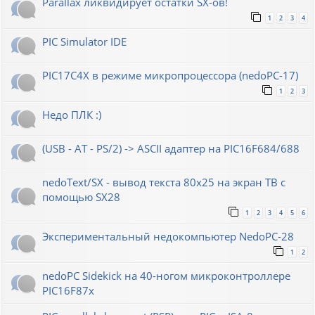
Parallax ликвидирует остатки SX-ов!
1
2
3
4
PIC Simulator IDE
PIC17C4X в режиме микропроцессора (nedoPC-17)
1
2
3
Недо ПЛК :)
(USB - AT - PS/2) -> ASCII адаптер на PIC16F684/688
nedoText/SX - вывод текста 80x25 на экран ТВ с
помощью SX28
1
2
3
4
5
6
Экспериментальный недокомпьютер NedoPC-28
1
2
nedoPC Sidekick на 40-ногом микроконтроллере
PIC16F87x