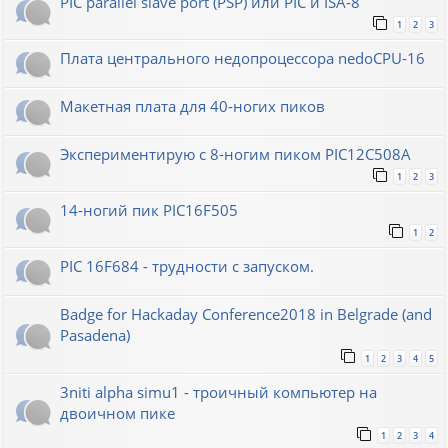
PIC parallel slave port (PSP) или PIC и ISA-8
1
2
3
Плата центрального недопроцессора nedoCPU-16
Макетная плата для 40-ногих пиков
Экспериментирую с 8-ногим пиком PIC12C508A
1
2
3
14-ногий пик PIC16F505
1
2
PIC 16F684 - трудности с запуском.
Badge for Hackaday Conference2018 in Belgrade (and
Pasadena)
1
2
3
4
5
3niti alpha simu1 - троичный компьютер на
двоичном пике
1
2
3
4