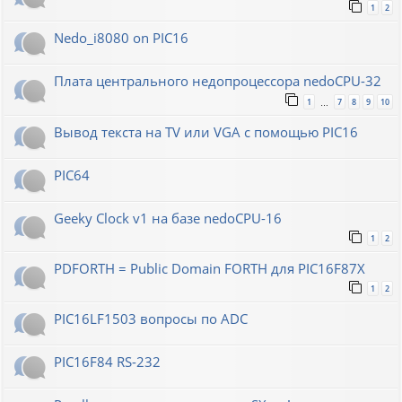
1
2
Nedo_i8080 on PIC16
Плата центрального недопроцессора nedoCPU-32
1
7
8
9
10
…
Вывод текста на TV или VGA с помощью PIC16
PIC64
Geeky Clock v1 на базе nedoCPU-16
1
2
PDFORTH = Public Domain FORTH для PIC16F87X
1
2
PIC16LF1503 вопросы по ADC
PIC16F84 RS-232