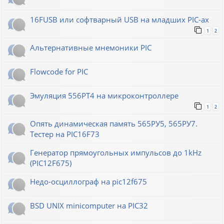
16FUSB или софтварный USB на младших PIC-ах
1
2
Альтернативные мнемоники PIC
Flowcode for PIC
Эмуляция 556РТ4 на микроконтроллере
1
2
Опять динамическая память 565РУ5, 565РУ7.
Тестер на PIC16F73
Генератор прямоугольных импульсов до 1kHz
(PIC12F675)
Недо-осциллограф на pic12f675
BSD UNIX minicomputer на PIC32