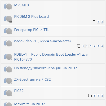
MPLAB X
PICDEM 2 Plus board
1
2
Генератор РIС -> TTL
nedoVideo v1 (32x24 знакоместа)
1
2
3
4
5
6
PDBLv1 = Public Domain Boot Loader v1 для
PIC16F870
По поводу звукогенерации на PIC32
ZX-Spectrum на PIC32
PIC32
1
2
3
Maximite на PIC32