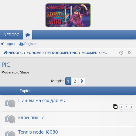
NEDOPC
Logout
Register
or
NEDOPC
u
FORUMS
RETROCOMPUTING
MCU/MPU
PIC
F
e
m
PIC
e
s
Moderator:
Shaos
d
2
1
Next
64 topics
Topics
Пишем на сях для PIC
1
2
3
клон пик17
Tennis nedo_i8080