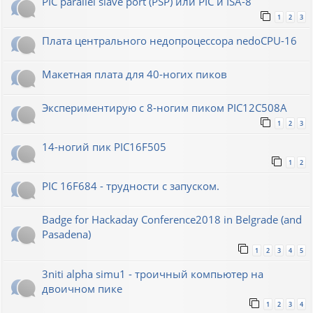
PIC parallel slave port (PSP) или PIC и ISA-8
1
2
3
Плата центрального недопроцессора nedoCPU-16
Макетная плата для 40-ногих пиков
Экспериментирую с 8-ногим пиком PIC12C508A
1
2
3
14-ногий пик PIC16F505
1
2
PIC 16F684 - трудности с запуском.
Badge for Hackaday Conference2018 in Belgrade (and
Pasadena)
1
2
3
4
5
3niti alpha simu1 - троичный компьютер на
двоичном пике
1
2
3
4