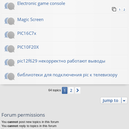
Electronic game console
1
2
Magic Screen
PIC16C7x
PIC10F20Х
pic12f629 некорректно работают выводы
библиотеки для подключения pic к телевизору
2
1
Next
64 topics
Jump to
Forum permissions
You
cannot
post new topics in this forum
You
cannot
reply to topics in this forum