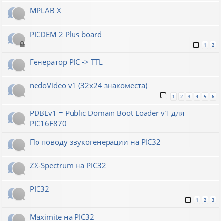
MPLAB X
PICDEM 2 Plus board
1
2
Генератор РIС -> TTL
nedoVideo v1 (32x24 знакоместа)
1
2
3
4
5
6
PDBLv1 = Public Domain Boot Loader v1 для
PIC16F870
По поводу звукогенерации на PIC32
ZX-Spectrum на PIC32
PIC32
1
2
3
Maximite на PIC32