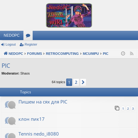
NEDOPC
Logout
Register
or
NEDOPC
u
FORUMS
RETROCOMPUTING
MCU/MPU
PIC
F
e
m
PIC
e
s
Moderator:
Shaos
d
2
1
Next
64 topics
Topics
Пишем на сях для PIC
1
2
3
клон пик17
Tennis nedo_i8080