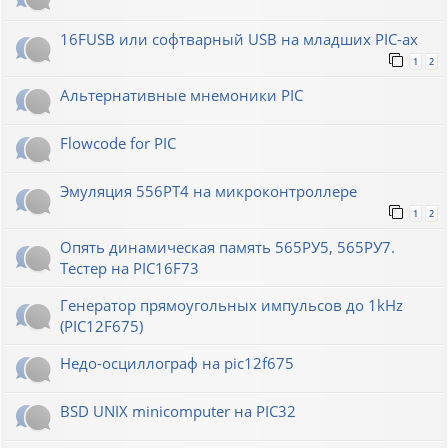
16FUSB или софтварный USB на младших PIC-ах
1
2
Альтернативные мнемоники PIC
Flowcode for PIC
Эмуляция 556РТ4 на микроконтроллере
1
2
Опять динамическая память 565РУ5, 565РУ7.
Тестер на PIC16F73
Генератор прямоугольных импульсов до 1kHz
(PIC12F675)
Недо-осциллограф на pic12f675
BSD UNIX minicomputer на PIC32