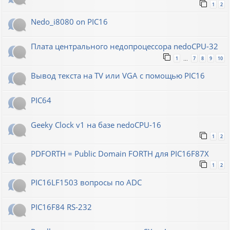
1
2
Nedo_i8080 on PIC16
Плата центрального недопроцессора nedoCPU-32
1
7
8
9
10
…
Вывод текста на TV или VGA с помощью PIC16
PIC64
Geeky Clock v1 на базе nedoCPU-16
1
2
PDFORTH = Public Domain FORTH для PIC16F87X
1
2
PIC16LF1503 вопросы по ADC
PIC16F84 RS-232