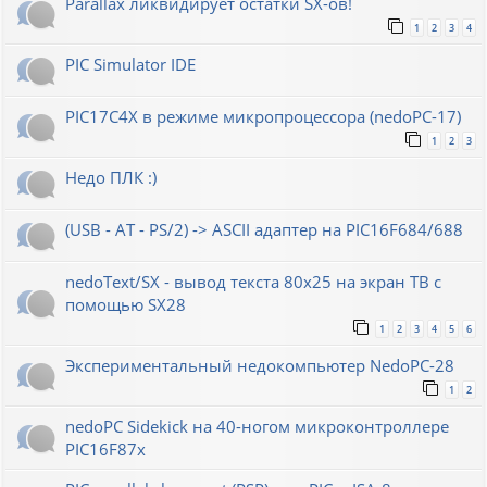
Parallax ликвидирует остатки SX-ов!
1
2
3
4
PIC Simulator IDE
PIC17C4X в режиме микропроцессора (nedoPC-17)
1
2
3
Недо ПЛК :)
(USB - AT - PS/2) -> ASCII адаптер на PIC16F684/688
nedoText/SX - вывод текста 80x25 на экран ТВ с
помощью SX28
1
2
3
4
5
6
Экспериментальный недокомпьютер NedoPC-28
1
2
nedoPC Sidekick на 40-ногом микроконтроллере
PIC16F87x