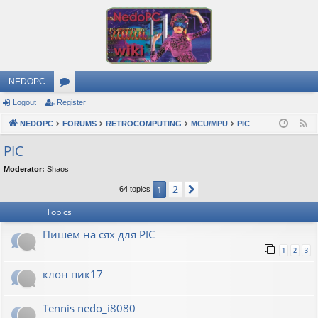
NEDOPC
Logout
Register
or
NEDOPC
u
FORUMS
RETROCOMPUTING
MCU/MPU
PIC
F
e
m
PIC
e
s
Moderator:
Shaos
d
2
1
Next
64 topics
Topics
Пишем на сях для PIC
1
2
3
клон пик17
Tennis nedo_i8080