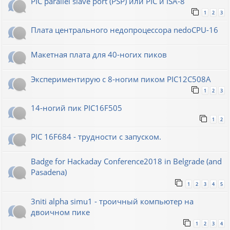
PIC parallel slave port (PSP) или PIC и ISA-8
1
2
3
Плата центрального недопроцессора nedoCPU-16
Макетная плата для 40-ногих пиков
Экспериментирую с 8-ногим пиком PIC12C508A
1
2
3
14-ногий пик PIC16F505
1
2
PIC 16F684 - трудности с запуском.
Badge for Hackaday Conference2018 in Belgrade (and
Pasadena)
1
2
3
4
5
3niti alpha simu1 - троичный компьютер на
двоичном пике
1
2
3
4