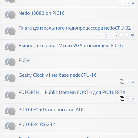
1
2
Nedo_i8080 on PIC16
Плата центрального недопроцессора nedoCPU-32
1
7
8
9
10
…
Вывод текста на TV или VGA с помощью PIC16
PIC64
Geeky Clock v1 на базе nedoCPU-16
1
2
PDFORTH = Public Domain FORTH для PIC16F87X
1
2
PIC16LF1503 вопросы по ADC
PIC16F84 RS-232