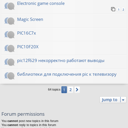
Electronic game console
1
2
Magic Screen
PIC16C7x
PIC10F20Х
pic12f629 некорректно работают выводы
библиотеки для подключения pic к телевизору
2
1
Next
64 topics
Jump to
Forum permissions
You
cannot
post new topics in this forum
You
cannot
reply to topics in this forum