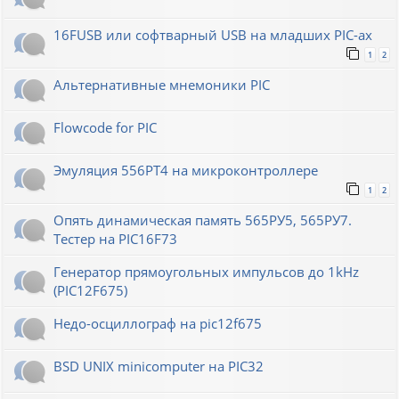
16FUSB или софтварный USB на младших PIC-ах
1
2
Альтернативные мнемоники PIC
Flowcode for PIC
Эмуляция 556РТ4 на микроконтроллере
1
2
Опять динамическая память 565РУ5, 565РУ7.
Тестер на PIC16F73
Генератор прямоугольных импульсов до 1kHz
(PIC12F675)
Недо-осциллограф на pic12f675
BSD UNIX minicomputer на PIC32