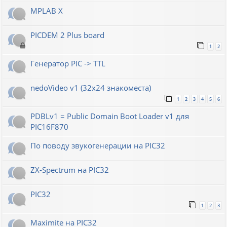
MPLAB X
PICDEM 2 Plus board
1
2
Генератор РIС -> TTL
nedoVideo v1 (32x24 знакоместа)
1
2
3
4
5
6
PDBLv1 = Public Domain Boot Loader v1 для
PIC16F870
По поводу звукогенерации на PIC32
ZX-Spectrum на PIC32
PIC32
1
2
3
Maximite на PIC32