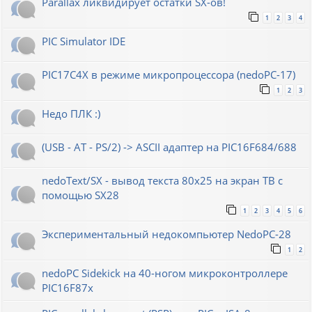
Parallax ликвидирует остатки SX-ов!
1
2
3
4
PIC Simulator IDE
PIC17C4X в режиме микропроцессора (nedoPC-17)
1
2
3
Недо ПЛК :)
(USB - AT - PS/2) -> ASCII адаптер на PIC16F684/688
nedoText/SX - вывод текста 80x25 на экран ТВ с
помощью SX28
1
2
3
4
5
6
Экспериментальный недокомпьютер NedoPC-28
1
2
nedoPC Sidekick на 40-ногом микроконтроллере
PIC16F87x