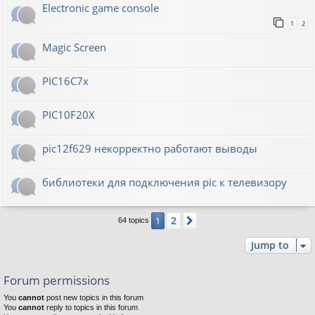
Electronic game console
1
2
Magic Screen
PIC16C7x
PIC10F20Х
pic12f629 некорректно работают выводы
библиотеки для подключения pic к телевизору
2
1
Next
64 topics
Jump to
Forum permissions
You
cannot
post new topics in this forum
You
cannot
reply to topics in this forum