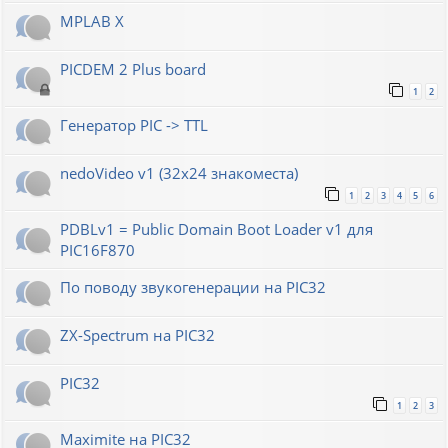
MPLAB X
PICDEM 2 Plus board
1
2
Генератор РIС -> TTL
nedoVideo v1 (32x24 знакоместа)
1
2
3
4
5
6
PDBLv1 = Public Domain Boot Loader v1 для
PIC16F870
По поводу звукогенерации на PIC32
ZX-Spectrum на PIC32
PIC32
1
2
3
Maximite на PIC32