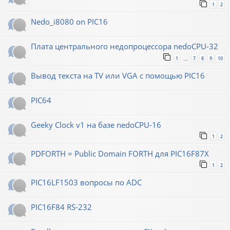
1
2
Nedo_i8080 on PIC16
Плата центрального недопроцессора nedoCPU-32
1
7
8
9
10
…
Вывод текста на TV или VGA с помощью PIC16
PIC64
Geeky Clock v1 на базе nedoCPU-16
1
2
PDFORTH = Public Domain FORTH для PIC16F87X
1
2
PIC16LF1503 вопросы по ADC
PIC16F84 RS-232