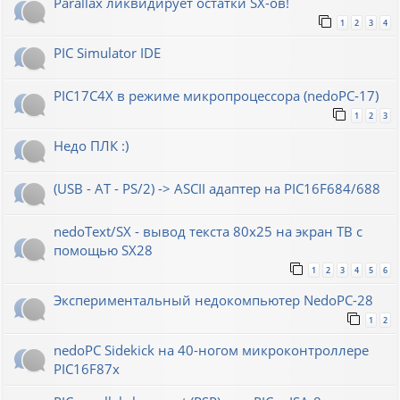
Parallax ликвидирует остатки SX-ов!
1
2
3
4
PIC Simulator IDE
PIC17C4X в режиме микропроцессора (nedoPC-17)
1
2
3
Недо ПЛК :)
(USB - AT - PS/2) -> ASCII адаптер на PIC16F684/688
nedoText/SX - вывод текста 80x25 на экран ТВ с
помощью SX28
1
2
3
4
5
6
Экспериментальный недокомпьютер NedoPC-28
1
2
nedoPC Sidekick на 40-ногом микроконтроллере
PIC16F87x