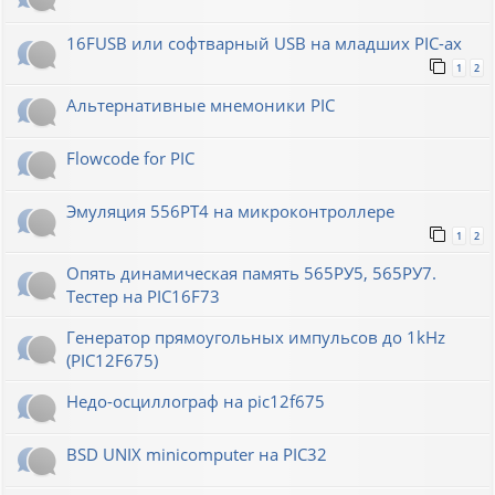
16FUSB или софтварный USB на младших PIC-ах
1
2
Альтернативные мнемоники PIC
Flowcode for PIC
Эмуляция 556РТ4 на микроконтроллере
1
2
Опять динамическая память 565РУ5, 565РУ7.
Тестер на PIC16F73
Генератор прямоугольных импульсов до 1kHz
(PIC12F675)
Недо-осциллограф на pic12f675
BSD UNIX minicomputer на PIC32