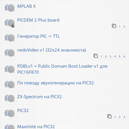
MPLAB X
PICDEM 2 Plus board
1
2
Генератор РIС -> TTL
nedoVideo v1 (32x24 знакоместа)
1
2
3
4
5
6
PDBLv1 = Public Domain Boot Loader v1 для
PIC16F870
По поводу звукогенерации на PIC32
ZX-Spectrum на PIC32
PIC32
1
2
3
Maximite на PIC32