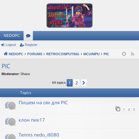
NEDOPC
Logout
Register
or
NEDOPC
u
FORUMS
RETROCOMPUTING
MCU/MPU
PIC
F
e
m
PIC
e
s
Moderator:
Shaos
d
2
1
Next
64 topics
Topics
Пишем на сях для PIC
1
2
3
клон пик17
Tennis nedo_i8080