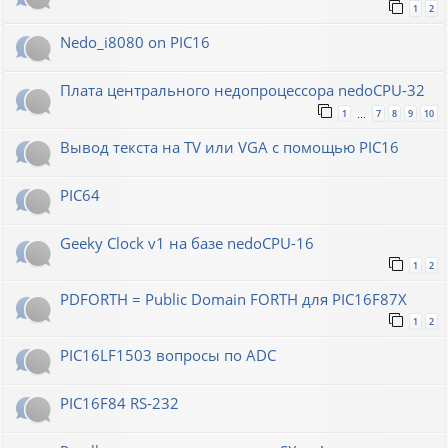
1
2
Nedo_i8080 on PIC16
Плата центрального недопроцессора nedoCPU-32
1
7
8
9
10
…
Вывод текста на TV или VGA с помощью PIC16
PIC64
Geeky Clock v1 на базе nedoCPU-16
1
2
PDFORTH = Public Domain FORTH для PIC16F87X
1
2
PIC16LF1503 вопросы по ADC
PIC16F84 RS-232