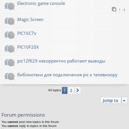
Electronic game console
1
2
Magic Screen
PIC16C7x
PIC10F20Х
pic12f629 некорректно работают выводы
библиотеки для подключения pic к телевизору
2
1
Next
64 topics
Jump to
Forum permissions
You
cannot
post new topics in this forum
You
cannot
reply to topics in this forum