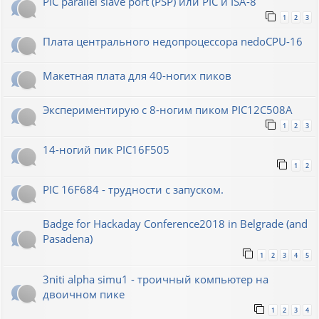
PIC parallel slave port (PSP) или PIC и ISA-8
1
2
3
Плата центрального недопроцессора nedoCPU-16
Макетная плата для 40-ногих пиков
Экспериментирую с 8-ногим пиком PIC12C508A
1
2
3
14-ногий пик PIC16F505
1
2
PIC 16F684 - трудности с запуском.
Badge for Hackaday Conference2018 in Belgrade (and
Pasadena)
1
2
3
4
5
3niti alpha simu1 - троичный компьютер на
двоичном пике
1
2
3
4