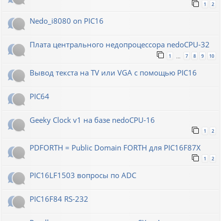
1
2
Nedo_i8080 on PIC16
Плата центрального недопроцессора nedoCPU-32
1
7
8
9
10
…
Вывод текста на TV или VGA с помощью PIC16
PIC64
Geeky Clock v1 на базе nedoCPU-16
1
2
PDFORTH = Public Domain FORTH для PIC16F87X
1
2
PIC16LF1503 вопросы по ADC
PIC16F84 RS-232