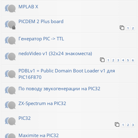
MPLAB X
PICDEM 2 Plus board
1
2
Генератор РIС -> TTL
nedoVideo v1 (32x24 знакоместа)
1
2
3
4
5
6
PDBLv1 = Public Domain Boot Loader v1 для
PIC16F870
По поводу звукогенерации на PIC32
ZX-Spectrum на PIC32
PIC32
1
2
3
Maximite на PIC32