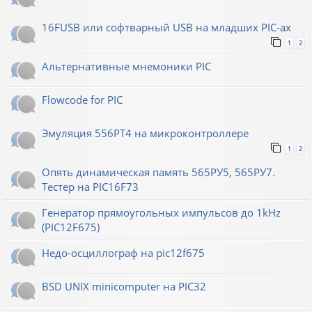
16FUSB или софтварный USB на младших PIC-ах
1
2
Альтернативные мнемоники PIC
Flowcode for PIC
Эмуляция 556РТ4 на микроконтроллере
1
2
Опять динамическая память 565РУ5, 565РУ7.
Тестер на PIC16F73
Генератор прямоугольных импульсов до 1kHz
(PIC12F675)
Недо-осциллограф на pic12f675
BSD UNIX minicomputer на PIC32