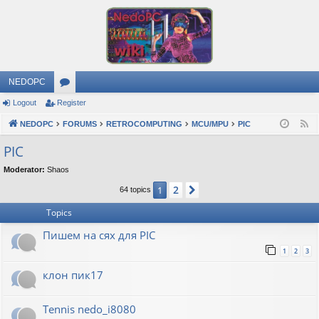
NEDOPC
Logout
Register
or
NEDOPC
u
FORUMS
RETROCOMPUTING
MCU/MPU
PIC
F
e
m
PIC
e
s
Moderator:
Shaos
d
2
1
Next
64 topics
Topics
Пишем на сях для PIC
1
2
3
клон пик17
Tennis nedo_i8080