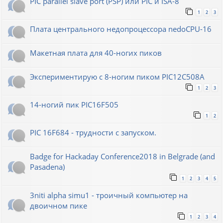
PIC parallel slave port (PSP) или PIC и ISA-8
1
2
3
Плата центрального недопроцессора nedoCPU-16
Макетная плата для 40-ногих пиков
Экспериментирую с 8-ногим пиком PIC12C508A
1
2
3
14-ногий пик PIC16F505
1
2
PIC 16F684 - трудности с запуском.
Badge for Hackaday Conference2018 in Belgrade (and
Pasadena)
1
2
3
4
5
3niti alpha simu1 - троичный компьютер на
двоичном пике
1
2
3
4