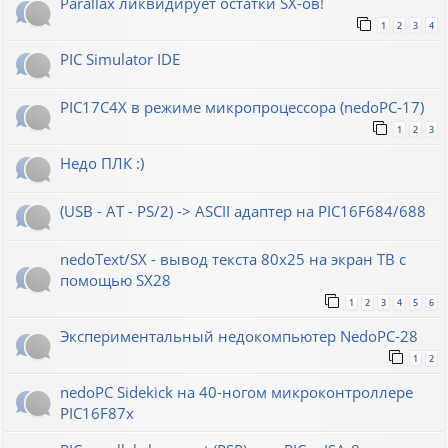
Parallax ликвидирует остатки SX-ов!
1
2
3
4
PIC Simulator IDE
PIC17C4X в режиме микропроцессора (nedoPC-17)
1
2
3
Недо ПЛК :)
(USB - AT - PS/2) -> ASCII адаптер на PIC16F684/688
nedoText/SX - вывод текста 80x25 на экран ТВ с
помощью SX28
1
2
3
4
5
6
Экспериментальный недокомпьютер NedoPC-28
1
2
nedoPC Sidekick на 40-ногом микроконтроллере
PIC16F87x