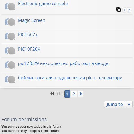
Electronic game console
1
2
Magic Screen
PIC16C7x
PIC10F20Х
pic12f629 некорректно работают выводы
библиотеки для подключения pic к телевизору
2
1
Next
64 topics
Jump to
Forum permissions
You
cannot
post new topics in this forum
You
cannot
reply to topics in this forum