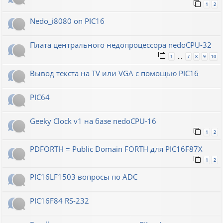
1
2
Nedo_i8080 on PIC16
Плата центрального недопроцессора nedoCPU-32
1
7
8
9
10
…
Вывод текста на TV или VGA с помощью PIC16
PIC64
Geeky Clock v1 на базе nedoCPU-16
1
2
PDFORTH = Public Domain FORTH для PIC16F87X
1
2
PIC16LF1503 вопросы по ADC
PIC16F84 RS-232