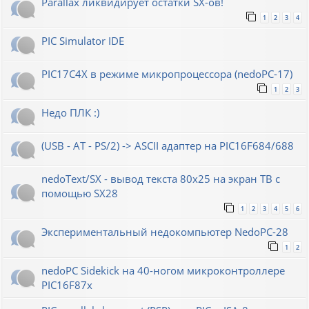
Parallax ликвидирует остатки SX-ов!
1
2
3
4
PIC Simulator IDE
PIC17C4X в режиме микропроцессора (nedoPC-17)
1
2
3
Недо ПЛК :)
(USB - AT - PS/2) -> ASCII адаптер на PIC16F684/688
nedoText/SX - вывод текста 80x25 на экран ТВ с
помощью SX28
1
2
3
4
5
6
Экспериментальный недокомпьютер NedoPC-28
1
2
nedoPC Sidekick на 40-ногом микроконтроллере
PIC16F87x