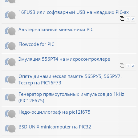
16FUSB или софтварный USB на младших PIC-ах
1
2
Альтернативные мнемоники PIC
Flowcode for PIC
Эмуляция 556РТ4 на микроконтроллере
1
2
Опять динамическая память 565РУ5, 565РУ7.
Тестер на PIC16F73
Генератор прямоугольных импульсов до 1kHz
(PIC12F675)
Недо-осциллограф на pic12f675
BSD UNIX minicomputer на PIC32