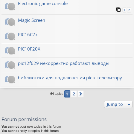
Electronic game console
1
2
Magic Screen
PIC16C7x
PIC10F20Х
pic12f629 некорректно работают выводы
библиотеки для подключения pic к телевизору
2
1
Next
64 topics
Jump to
Forum permissions
You
cannot
post new topics in this forum
You
cannot
reply to topics in this forum