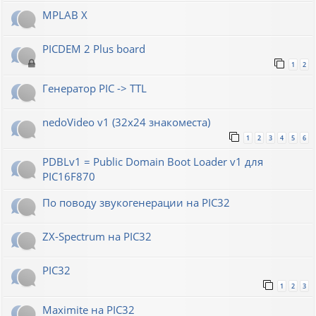
MPLAB X
PICDEM 2 Plus board
1
2
Генератор РIС -> TTL
nedoVideo v1 (32x24 знакоместа)
1
2
3
4
5
6
PDBLv1 = Public Domain Boot Loader v1 для
PIC16F870
По поводу звукогенерации на PIC32
ZX-Spectrum на PIC32
PIC32
1
2
3
Maximite на PIC32