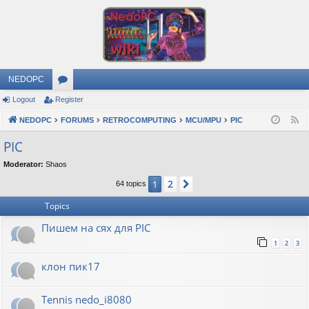
NEDOPC
Logout
Register
or
NEDOPC
u
FORUMS
RETROCOMPUTING
MCU/MPU
PIC
F
e
m
PIC
e
s
Moderator:
Shaos
d
2
1
Next
64 topics
Topics
Пишем на сях для PIC
1
2
3
клон пик17
Tennis nedo_i8080