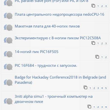
PIC parallel slave port (PSP) или PIC и ISA-8
1
2
3
Плата центрального недопроцессора nedoCPU-16
Макетная плата для 40-ногих пиков
Экспериментирую с 8-ногим пиком PIC12C508A
1
2
3
14-ногий пик PIC16F505
1
2
PIC 16F684 - трудности с запуском.
Badge for Hackaday Conference2018 in Belgrade (and
Pasadena)
1
2
3
4
5
3niti alpha simu1 - троичный компьютер на
двоичном пике
1
2
3
4