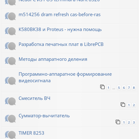
m514256 dram refresh cas-before-ras
К580ВК38 и Proteus - нужна помощь
Разработка печатных плат в LibrePCB
Методы аппаратного деления
Программно-аппаратное формирование
видеосигнала
1
5
6
7
8
…
Смеситель ВЧ
1
2
Сумматор-вычитатель
1
2
3
TIMER 8253