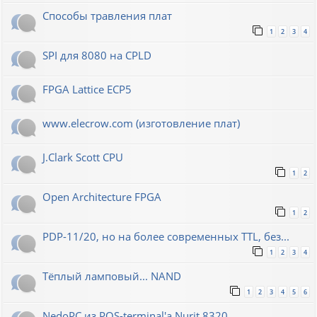
Способы травления плат
1
2
3
4
SPI для 8080 на CPLD
FPGA Lattice ECP5
www.elecrow.com (изготовление плат)
J.Clark Scott CPU
1
2
Open Architecture FPGA
1
2
PDP-11/20, но на более современных TTL, без...
1
2
3
4
Тёплый ламповый... NAND
1
2
3
4
5
6
NedoPC из POS-terminal'а Nurit 8320