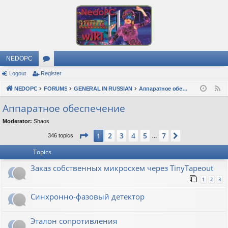
NEDOPC
Logout
Register
or
NEDOPC
u
FORUMS
GENERAL IN RUSSIAN
Аппаратное обеспечение
F
e
m
Аппаратное обеспечение
e
s
Moderator:
Shaos
d
Page
1
of
7
2
3
4
5
7
1
Next
346 topics
…
Topics
Заказ собственных микросхем через TinyTapeout
1
2
3
Синхронно-фазовый детектор
Эталон сопротивления