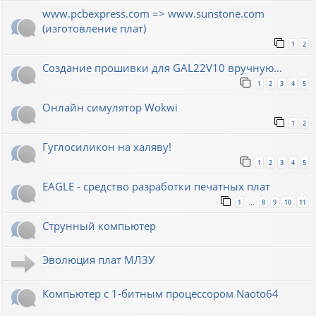
www.pcbexpress.com => www.sunstone.com
(изготовление плат)
1
2
Создание прошивки для GAL22V10 вручную...
1
2
3
4
5
Онлайн симулятор Wokwi
1
2
Гуглосиликон на халяву!
1
2
3
4
5
EAGLE - средство разработки печатных плат
1
8
9
10
11
…
Струнный компьютер
Эволюция плат МЛЗУ
Компьютер с 1-битным процессором Naoto64