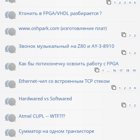
1
2
3
4
5
Ктонить в FPGA/VHDL разбирается ?
www.oshpark.com (изготовление плат)
1
2
Звонок музыкальный на Z80 и AY-3-8910
1
2
Как бы потихонечку освоить работу с FPGA
1
16
17
18
19
…
Ethernet-чип со встроенным TCP стеком
1
2
3
4
Hardwared vs Softwared
1
2
Atmel CUPL -- WTF???
Сумматор на одном транзисторе