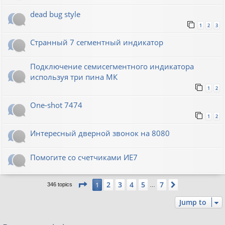
dead bug style
1
2
3
Странный 7 сегментный индикатор
Подключение семисегментного индикатора
используя три пина МК
1
2
One-shot 7474
1
2
Интересный дверной звонок на 8080
Помогите со счетчиками ИЕ7
Page
1
of
7
2
3
4
5
7
1
Next
346 topics
…
Jump to