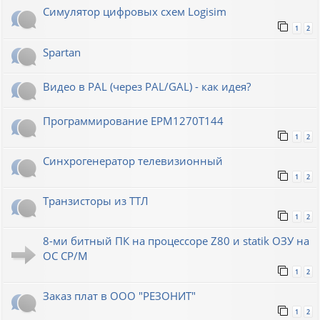
Симулятор цифровых схем Logisim
1
2
Spartan
Видео в PAL (через PAL/GAL) - как идея?
Программирование EPM1270T144
1
2
Синхрогенератор телевизионный
1
2
Транзисторы из ТТЛ
1
2
8-ми битный ПК на процессоре Z80 и statik ОЗУ на
ОС СР/М
1
2
Заказ плат в ООО "РЕЗОНИТ"
1
2