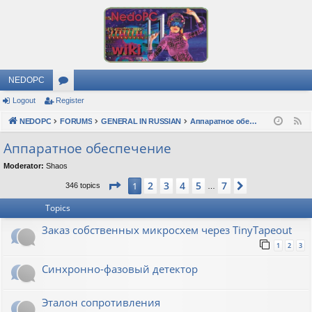
NEDOPC
Logout
Register
or
NEDOPC
u
FORUMS
GENERAL IN RUSSIAN
Аппаратное обеспечение
F
e
m
Аппаратное обеспечение
e
s
Moderator:
Shaos
d
Page
1
of
7
2
3
4
5
7
1
Next
346 topics
…
Topics
Заказ собственных микросхем через TinyTapeout
1
2
3
Синхронно-фазовый детектор
Эталон сопротивления