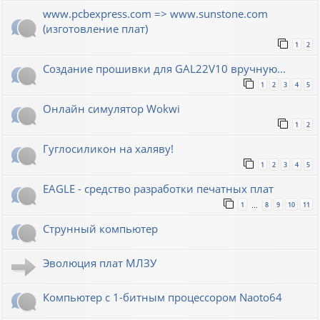
www.pcbexpress.com => www.sunstone.com
(изготовление плат)
1
2
Создание прошивки для GAL22V10 вручную...
1
2
3
4
5
Онлайн симулятор Wokwi
1
2
Гуглосиликон на халяву!
1
2
3
4
5
EAGLE - средство разработки печатных плат
1
8
9
10
11
…
Струнный компьютер
Эволюция плат МЛЗУ
Компьютер с 1-битным процессором Naoto64