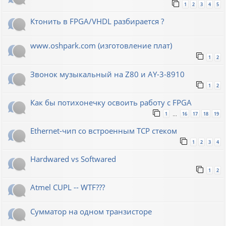
1
2
3
4
5
Ктонить в FPGA/VHDL разбирается ?
www.oshpark.com (изготовление плат)
1
2
Звонок музыкальный на Z80 и AY-3-8910
1
2
Как бы потихонечку освоить работу с FPGA
1
16
17
18
19
…
Ethernet-чип со встроенным TCP стеком
1
2
3
4
Hardwared vs Softwared
1
2
Atmel CUPL -- WTF???
Сумматор на одном транзисторе