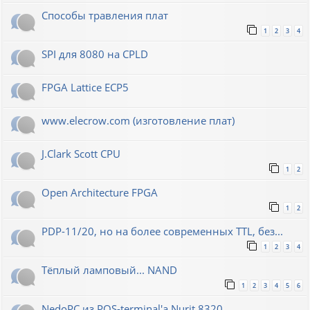
Способы травления плат
1
2
3
4
SPI для 8080 на CPLD
FPGA Lattice ECP5
www.elecrow.com (изготовление плат)
J.Clark Scott CPU
1
2
Open Architecture FPGA
1
2
PDP-11/20, но на более современных TTL, без...
1
2
3
4
Тёплый ламповый... NAND
1
2
3
4
5
6
NedoPC из POS-terminal'а Nurit 8320