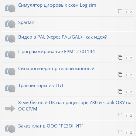
Симулятор цифровых схем Logisim
1
2
Spartan
Видео в PAL (через PAL/GAL) - как идея?
Программирование EPM1270T144
1
2
Синхрогенератор телевизионный
1
2
Транзисторы из ТТЛ
1
2
8-ми битный ПК на процессоре Z80 и statik ОЗУ на
ОС СР/М
1
2
Заказ плат в ООО "РЕЗОНИТ"
1
2