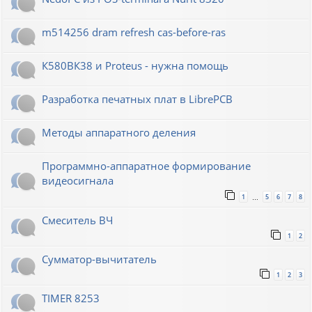
m514256 dram refresh cas-before-ras
К580ВК38 и Proteus - нужна помощь
Разработка печатных плат в LibrePCB
Методы аппаратного деления
Программно-аппаратное формирование
видеосигнала
1
5
6
7
8
…
Смеситель ВЧ
1
2
Сумматор-вычитатель
1
2
3
TIMER 8253