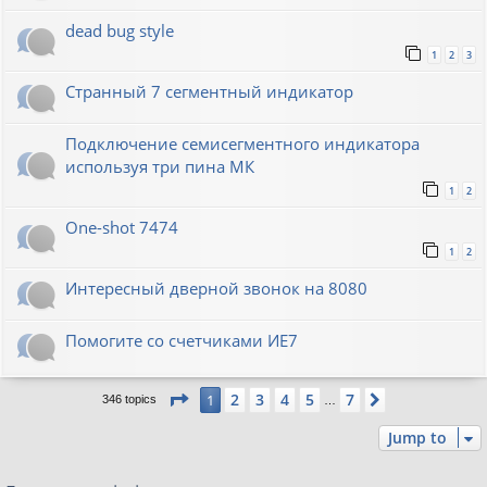
dead bug style
1
2
3
Странный 7 сегментный индикатор
Подключение семисегментного индикатора
используя три пина МК
1
2
One-shot 7474
1
2
Интересный дверной звонок на 8080
Помогите со счетчиками ИЕ7
Page
1
of
7
2
3
4
5
7
1
Next
346 topics
…
Jump to