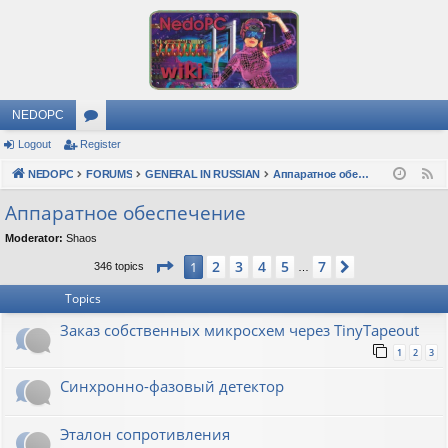
NEDOPC
Logout
Register
or
NEDOPC
u
FORUMS
GENERAL IN RUSSIAN
Аппаратное обеспечение
F
e
m
Аппаратное обеспечение
e
s
Moderator:
Shaos
d
Page
1
of
7
2
3
4
5
7
1
Next
346 topics
…
Topics
Заказ собственных микросхем через TinyTapeout
1
2
3
Синхронно-фазовый детектор
Эталон сопротивления