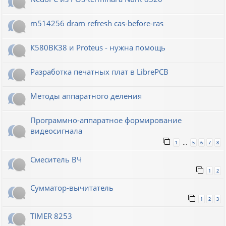
m514256 dram refresh cas-before-ras
К580ВК38 и Proteus - нужна помощь
Разработка печатных плат в LibrePCB
Методы аппаратного деления
Программно-аппаратное формирование
видеосигнала
1
5
6
7
8
…
Смеситель ВЧ
1
2
Сумматор-вычитатель
1
2
3
TIMER 8253