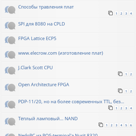
Способы травления плат
1
2
3
4
SPI для 8080 на CPLD
FPGA Lattice ECP5
www.elecrow.com (изготовление плат)
J.Clark Scott CPU
1
2
Open Architecture FPGA
1
2
PDP-11/20, но на более современных TTL, без...
1
2
3
4
Тёплый ламповый... NAND
1
2
3
4
5
6
NedoPC из POS-terminal'а Nurit 8320