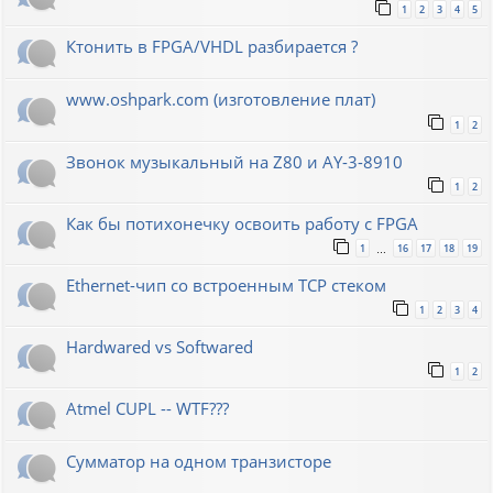
1
2
3
4
5
Ктонить в FPGA/VHDL разбирается ?
www.oshpark.com (изготовление плат)
1
2
Звонок музыкальный на Z80 и AY-3-8910
1
2
Как бы потихонечку освоить работу с FPGA
1
16
17
18
19
…
Ethernet-чип со встроенным TCP стеком
1
2
3
4
Hardwared vs Softwared
1
2
Atmel CUPL -- WTF???
Сумматор на одном транзисторе