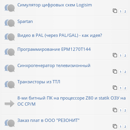
Симулятор цифровых схем Logisim
1
2
Spartan
Видео в PAL (через PAL/GAL) - как идея?
Программирование EPM1270T144
1
2
Синхрогенератор телевизионный
1
2
Транзисторы из ТТЛ
1
2
8-ми битный ПК на процессоре Z80 и statik ОЗУ на
ОС СР/М
1
2
Заказ плат в ООО "РЕЗОНИТ"
1
2