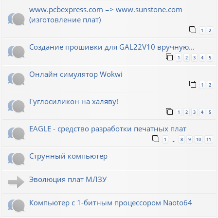
www.pcbexpress.com => www.sunstone.com
(изготовление плат)
1
2
Создание прошивки для GAL22V10 вручную...
1
2
3
4
5
Онлайн симулятор Wokwi
1
2
Гуглосиликон на халяву!
1
2
3
4
5
EAGLE - средство разработки печатных плат
1
8
9
10
11
…
Струнный компьютер
Эволюция плат МЛЗУ
Компьютер с 1-битным процессором Naoto64