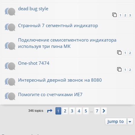
dead bug style
1
2
3
Странный 7 сегментный индикатор
Подключение семисегментного индикатора
используя три пина МК
1
2
One-shot 7474
1
2
Интересный дверной звонок на 8080
Помогите со счетчиками ИЕ7
Page
1
of
7
2
3
4
5
7
1
Next
346 topics
…
Jump to