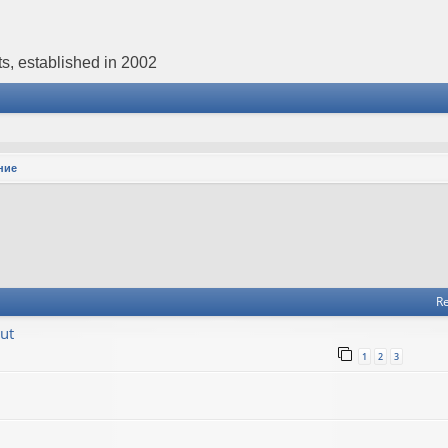
s, established in 2002
ние
Re
ut
1
2
3