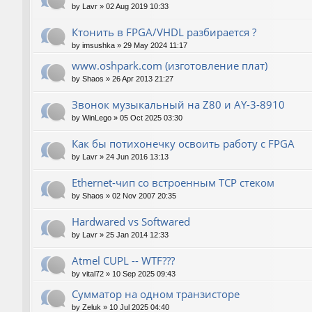
by
Lavr
»
02 Aug 2019 10:33
Ктонить в FPGA/VHDL разбирается ?
by
imsushka
»
29 May 2024 11:17
www.oshpark.com (изготовление плат)
by
Shaos
»
26 Apr 2013 21:27
Звонок музыкальный на Z80 и AY-3-8910
by
WinLego
»
05 Oct 2025 03:30
Как бы потихонечку освоить работу с FPGA
by
Lavr
»
24 Jun 2016 13:13
Ethernet-чип со встроенным TCP стеком
by
Shaos
»
02 Nov 2007 20:35
Hardwared vs Softwared
by
Lavr
»
25 Jan 2014 12:33
Atmel CUPL -- WTF???
by
vital72
»
10 Sep 2025 09:43
Сумматор на одном транзисторе
by
Zeluk
»
10 Jul 2025 04:40