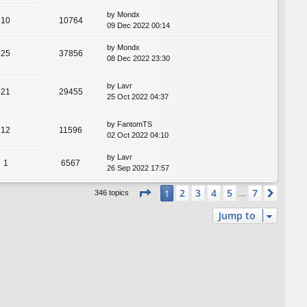
by
Mondx
10
10764
09 Dec 2022 00:14
by
Mondx
25
37856
08 Dec 2022 23:30
by
Lavr
21
29455
25 Oct 2022 04:37
by
FantomTS
12
11596
02 Oct 2022 04:10
by
Lavr
1
6567
26 Sep 2022 17:57
Page
1
of
7
2
3
4
5
7
1
Next
346 topics
…
Jump to