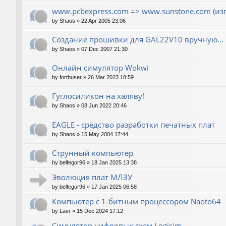
www.pcbexpress.com => www.sunstone.com (из
by
Shaos
»
22 Apr 2005 23:06
Создание прошивки для GAL22V10 вручную...
by
Shaos
»
07 Dec 2007 21:30
Онлайн симулятор Wokwi
by
forthuser
»
26 Mar 2023 18:59
Гуглосиликон на халяву!
by
Shaos
»
08 Jun 2022 20:46
EAGLE - средство разработки печатных плат
by
Shaos
»
15 May 2004 17:44
Струнный компьютер
by
belfegor96
»
18 Jan 2025 13:38
Эволюция плат МЛЗУ
by
belfegor96
»
17 Jan 2025 06:58
Компьютер с 1-битным процессором Naoto64
by
Lavr
»
15 Dec 2024 17:12
Симулятор цифровых схем Logisim