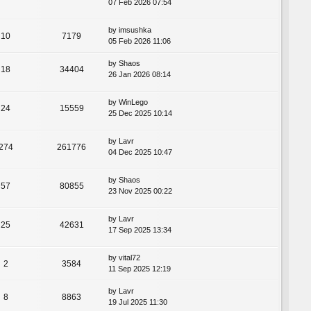
07 Feb 2026 07:54
by
imsushka
10
7179
05 Feb 2026 11:06
by
Shaos
18
34404
26 Jan 2026 08:14
by
WinLego
24
15559
25 Dec 2025 10:14
by
Lavr
274
261776
04 Dec 2025 10:47
by
Shaos
57
80855
23 Nov 2025 00:22
by
Lavr
25
42631
17 Sep 2025 13:34
by
vital72
2
3584
11 Sep 2025 12:19
by
Lavr
8
8863
19 Jul 2025 11:30