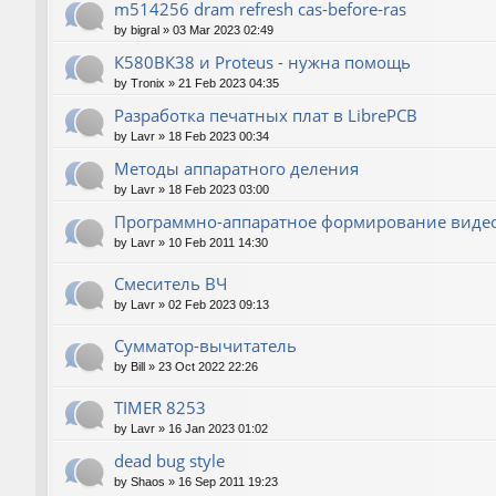
m514256 dram refresh cas-before-ras
by
bigral
»
03 Mar 2023 02:49
К580ВК38 и Proteus - нужна помощь
by
Tronix
»
21 Feb 2023 04:35
Разработка печатных плат в LibrePCB
by
Lavr
»
18 Feb 2023 00:34
Методы аппаратного деления
by
Lavr
»
18 Feb 2023 03:00
Программно-аппаратное формирование виде
by
Lavr
»
10 Feb 2011 14:30
Смеситель ВЧ
by
Lavr
»
02 Feb 2023 09:13
Сумматор-вычитатель
by
Bill
»
23 Oct 2022 22:26
TIMER 8253
by
Lavr
»
16 Jan 2023 01:02
dead bug style
by
Shaos
»
16 Sep 2011 19:23