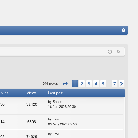
FA
Q
F
e
e
d
Page
1
of
7
2
3
4
5
7
1
Next
346 topics
…
plies
Views
Last post
by
Shaos
30
32420
16 Jun 2026 20:30
by
Lavr
14
6506
09 May 2026 05:56
by
Lavr
62
74629