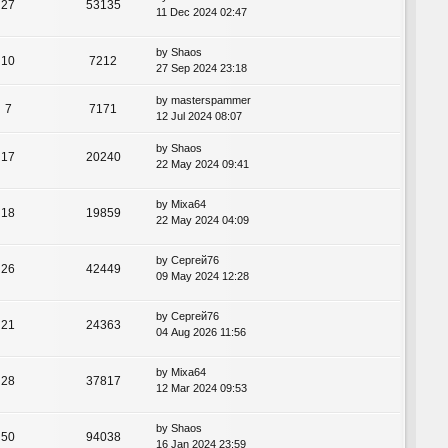
27
53135
11 Dec 2024 02:47
by
Shaos
10
7212
27 Sep 2024 23:18
by
masterspammer
7
7171
12 Jul 2024 08:07
by
Shaos
17
20240
22 May 2024 09:41
by
Mixa64
18
19859
22 May 2024 04:09
by
Сергей76
26
42449
09 May 2024 12:28
by
Сергей76
21
24363
04 Aug 2026 11:56
by
Mixa64
28
37817
12 Mar 2024 09:53
by
Shaos
50
94038
16 Jan 2024 23:59