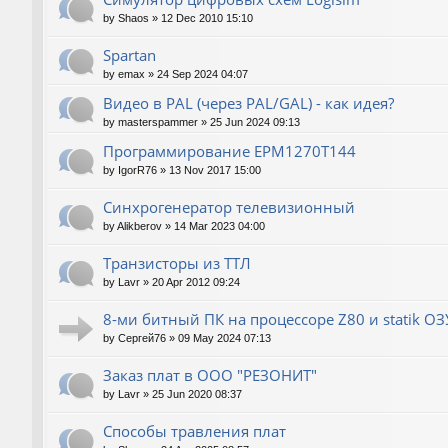
by
Shaos
»
12 Dec 2010 15:10
Spartan
by
emax
»
24 Sep 2024 04:07
Видео в PAL (через PAL/GAL) - как идея?
by
masterspammer
»
25 Jun 2024 09:13
Программирование EPM1270T144
by
IgorR76
»
13 Nov 2017 15:00
Синхрогенератор телевизионный
by
Alikberov
»
14 Mar 2023 04:00
Транзисторы из ТТЛ
by
Lavr
»
20 Apr 2012 09:24
8-ми битный ПК на процессоре Z80 и statik О
by
Сергей76
»
09 May 2024 07:13
Заказ плат в ООО "РЕЗОНИТ"
by
Lavr
»
25 Jun 2020 08:37
Способы травления плат