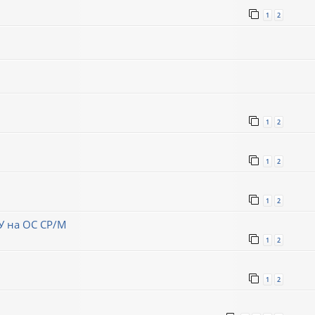
1
2
1
2
1
2
1
2
ЗУ на ОС СР/М
1
2
1
2