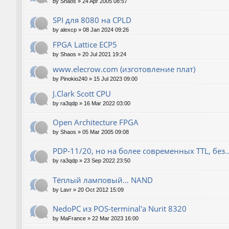
by
Shaos
»
24 Apr 2005 08:57
SPI для 8080 на CPLD
by
alexcp
»
08 Jan 2024 09:26
FPGA Lattice ECP5
by
Shaos
»
20 Jul 2021 19:24
www.elecrow.com (изготовление плат)
by
Pinokio240
»
15 Jul 2023 09:00
J.Clark Scott CPU
by
ra3qdp
»
16 Mar 2022 03:00
Open Architecture FPGA
by
Shaos
»
05 Mar 2005 09:08
PDP-11/20, но на более современных TTL, без..
by
ra3qdp
»
23 Sep 2022 23:50
Тёплый ламповый... NAND
by
Lavr
»
20 Oct 2012 15:09
NedoPC из POS-terminal'а Nurit 8320
by
MaFrance
»
22 Mar 2023 16:00