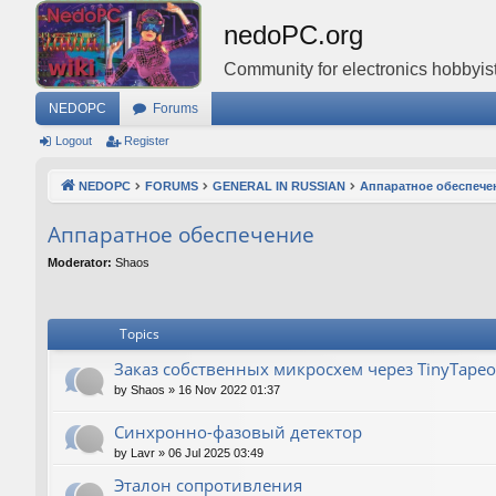
nedoPC.org
Community for electronics hobbyist
NEDOPC
Forums
Logout
Register
NEDOPC
FORUMS
GENERAL IN RUSSIAN
Аппаратное обеспече
Аппаратное обеспечение
Moderator:
Shaos
Topics
Заказ собственных микросхем через TinyTapeo
by
Shaos
»
16 Nov 2022 01:37
Синхронно-фазовый детектор
by
Lavr
»
06 Jul 2025 03:49
Эталон сопротивления