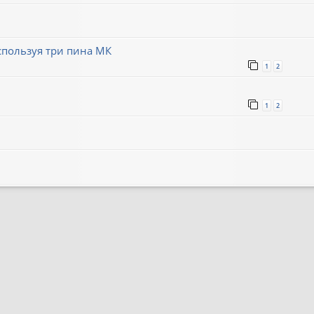
пользуя три пина МК
1
2
1
2