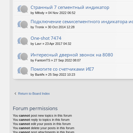
Странный 7 сегментный индикатор
by
Mifody
»
04 Nov 2022 06:52
Подключение семисегментного индикатора ис
by
Tronix
»
30 Oct 2014 12:28
One-shot 7474
by
Lavr
»
23 Apr 2017 04:32
Интересный дверной звонок на 8080
by
FantomTS
»
27 Sep 2022 08:07
Помогите со счетчиками ИЕ7
by
ВалИк
»
25 Sep 2022 10:23
Return to Board Index
Forum permissions
You
cannot
post new topics in this forum
You
cannot
reply to topics in this forum
You
cannot
edit your posts in this forum
You
cannot
delete your posts in this forum
You
cannot
post attachments in this forum