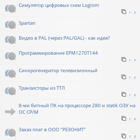
Симулятор цифровых схем Logisim
1
2
Spartan
Видео в PAL (через PAL/GAL) - как идея?
Программирование EPM1270T144
1
2
Синхрогенератор телевизионный
1
2
Транзисторы из ТТЛ
1
2
8-ми битный ПК на процессоре Z80 и statik ОЗУ на
ОС СР/М
1
2
Заказ плат в ООО "РЕЗОНИТ"
1
2