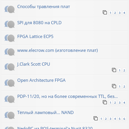
Способы травления плат
1
2
3
4
SPI для 8080 на CPLD
FPGA Lattice ECP5
www.elecrow.com (изготовление плат)
J.Clark Scott CPU
1
2
Open Architecture FPGA
1
2
PDP-11/20, но на более современных TTL, без...
1
2
3
4
Тёплый ламповый... NAND
1
2
3
4
5
6
NedoPC из POS-terminal'а Nurit 8320