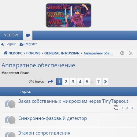
NEDOPC
Logout
Register
or
NEDOPC
u
FORUMS
GENERAL IN RUSSIAN
Аппаратное обеспечение
F
e
m
Аппаратное обеспечение
e
s
Moderator:
Shaos
d
Page
1
of
7
2
3
4
5
7
1
Next
346 topics
…
Topics
Заказ собственных микросхем через TinyTapeout
1
2
3
Синхронно-фазовый детектор
Эталон сопротивления