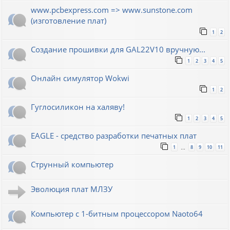
www.pcbexpress.com => www.sunstone.com
(изготовление плат)
1
2
Создание прошивки для GAL22V10 вручную...
1
2
3
4
5
Онлайн симулятор Wokwi
1
2
Гуглосиликон на халяву!
1
2
3
4
5
EAGLE - средство разработки печатных плат
1
8
9
10
11
…
Струнный компьютер
Эволюция плат МЛЗУ
Компьютер с 1-битным процессором Naoto64