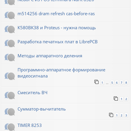
m514256 dram refresh cas-before-ras
К580ВК38 и Proteus - нужна помощь
Разработка печатных плат в LibrePCB
Методы аппаратного деления
Программно-аппаратное формирование
видеосигнала
1
5
6
7
8
…
Смеситель ВЧ
1
2
Сумматор-вычитатель
1
2
3
TIMER 8253