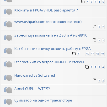
1
2
3
4
5
Ктонить в FPGA/VHDL разбирается ?
www.oshpark.com (изготовление плат)
1
2
Звонок музыкальный на Z80 и AY-3-8910
1
2
Как бы потихонечку освоить работу с FPGA
1
16
17
18
19
…
Ethernet-чип со встроенным TCP стеком
1
2
3
4
Hardwared vs Softwared
1
2
Atmel CUPL -- WTF???
Сумматор на одном транзисторе