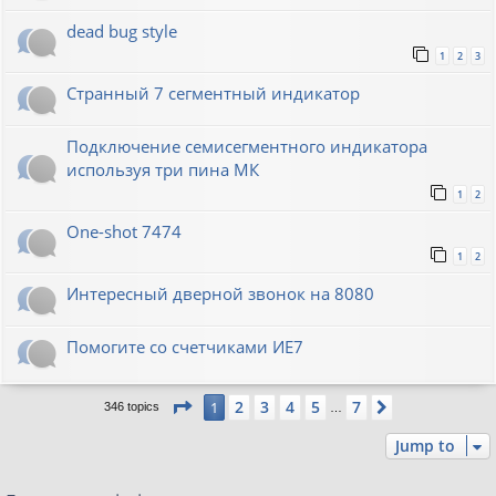
dead bug style
1
2
3
Странный 7 сегментный индикатор
Подключение семисегментного индикатора
используя три пина МК
1
2
One-shot 7474
1
2
Интересный дверной звонок на 8080
Помогите со счетчиками ИЕ7
Page
1
of
7
2
3
4
5
7
1
Next
346 topics
…
Jump to