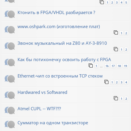
1
2
3
4
5
Ктонить в FPGA/VHDL разбирается ?
www.oshpark.com (изготовление плат)
1
2
Звонок музыкальный на Z80 и AY-3-8910
1
2
Как бы потихонечку освоить работу с FPGA
1
16
17
18
19
…
Ethernet-чип со встроенным TCP стеком
1
2
3
4
Hardwared vs Softwared
1
2
Atmel CUPL -- WTF???
Сумматор на одном транзисторе