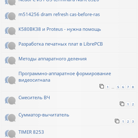
m514256 dram refresh cas-before-ras
К580ВК38 и Proteus - нужна помощь
Разработка печатных плат в LibrePCB
Методы аппаратного деления
Программно-аппаратное формирование
видеосигнала
1
5
6
7
8
…
Смеситель ВЧ
1
2
Сумматор-вычитатель
1
2
3
TIMER 8253