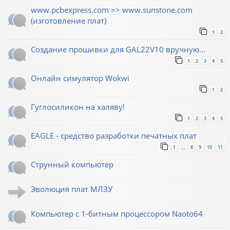
www.pcbexpress.com => www.sunstone.com
(изготовление плат)
1
2
Создание прошивки для GAL22V10 вручную...
1
2
3
4
5
Онлайн симулятор Wokwi
1
2
Гуглосиликон на халяву!
1
2
3
4
5
EAGLE - средство разработки печатных плат
1
8
9
10
11
…
Струнный компьютер
Эволюция плат МЛЗУ
Компьютер с 1-битным процессором Naoto64