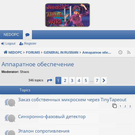
NEDOPC
Logout
Register
or
NEDOPC
u
FORUMS
GENERAL IN RUSSIAN
Аппаратное обеспечение
F
e
m
Аппаратное обеспечение
e
s
Moderator:
Shaos
d
Page
1
of
7
2
3
4
5
7
1
Next
346 topics
…
Topics
Заказ собственных микросхем через TinyTapeout
1
2
3
Синхронно-фазовый детектор
Эталон сопротивления