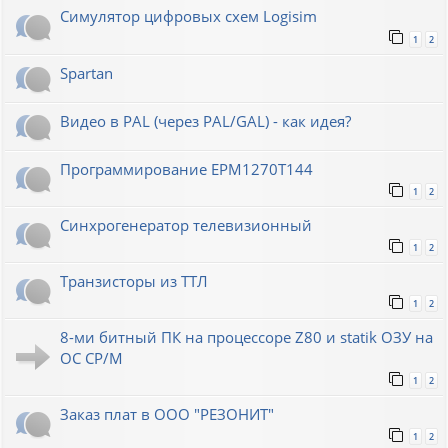
Симулятор цифровых схем Logisim
1
2
Spartan
Видео в PAL (через PAL/GAL) - как идея?
Программирование EPM1270T144
1
2
Синхрогенератор телевизионный
1
2
Транзисторы из ТТЛ
1
2
8-ми битный ПК на процессоре Z80 и statik ОЗУ на
ОС СР/М
1
2
Заказ плат в ООО "РЕЗОНИТ"
1
2