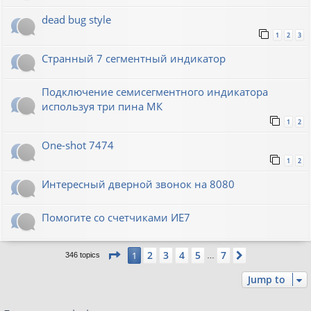
dead bug style
1
2
3
Странный 7 сегментный индикатор
Подключение семисегментного индикатора
используя три пина МК
1
2
One-shot 7474
1
2
Интересный дверной звонок на 8080
Помогите со счетчиками ИЕ7
Page
1
of
7
2
3
4
5
7
1
Next
346 topics
…
Jump to