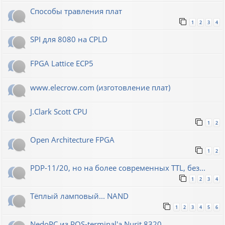
Способы травления плат
1
2
3
4
SPI для 8080 на CPLD
FPGA Lattice ECP5
www.elecrow.com (изготовление плат)
J.Clark Scott CPU
1
2
Open Architecture FPGA
1
2
PDP-11/20, но на более современных TTL, без...
1
2
3
4
Тёплый ламповый... NAND
1
2
3
4
5
6
NedoPC из POS-terminal'а Nurit 8320