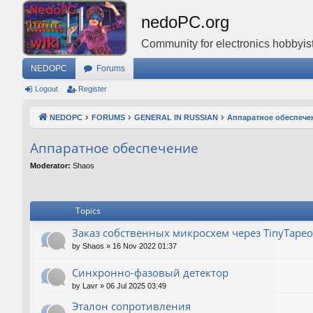
nedoPC.org
Community for electronics hobbyist
NEDOPC
Forums
Logout
Register
NEDOPC
FORUMS
GENERAL IN RUSSIAN
Аппаратное обеспече
Аппаратное обеспечение
Moderator:
Shaos
Topics
Заказ собственных микросхем через TinyTapeo
by
Shaos
»
16 Nov 2022 01:37
Синхронно-фазовый детектор
by
Lavr
»
06 Jul 2025 03:49
Эталон сопротивления