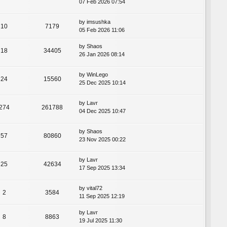
07 Feb 2026 07:54
by
imsushka
10
7179
05 Feb 2026 11:06
by
Shaos
18
34405
26 Jan 2026 08:14
by
WinLego
24
15560
25 Dec 2025 10:14
by
Lavr
274
261788
04 Dec 2025 10:47
by
Shaos
57
80860
23 Nov 2025 00:22
by
Lavr
25
42634
17 Sep 2025 13:34
by
vital72
2
3584
11 Sep 2025 12:19
by
Lavr
8
8863
19 Jul 2025 11:30