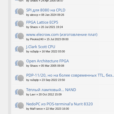
by
Shaos
»
24 Apr 2005 08:57
SPI для 8080 на CPLD
by
alexcp
»
08 Jan 2024 09:26
FPGA Lattice ECP5
by
Shaos
»
20 Jul 2021 19:24
www.elecrow.com (изготовление плат)
by
Pinokio240
»
15 Jul 2023 09:00
J.Clark Scott CPU
by
ra3qdp
»
16 Mar 2022 03:00
Open Architecture FPGA
by
Shaos
»
05 Mar 2005 09:08
PDP-11/20, но на более современных TTL, без..
by
ra3qdp
»
23 Sep 2022 23:50
Тёплый ламповый... NAND
by
Lavr
»
20 Oct 2012 15:09
NedoPC из POS-terminal'а Nurit 8320
by
MaFrance
»
22 Mar 2023 16:00