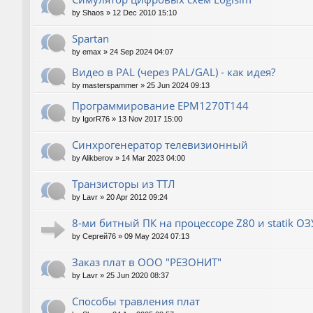
by
Shaos
»
12 Dec 2010 15:10
Spartan
by
emax
»
24 Sep 2024 04:07
Видео в PAL (через PAL/GAL) - как идея?
by
masterspammer
»
25 Jun 2024 09:13
Программирование EPM1270T144
by
IgorR76
»
13 Nov 2017 15:00
Синхрогенератор телевизионный
by
Alikberov
»
14 Mar 2023 04:00
Транзисторы из ТТЛ
by
Lavr
»
20 Apr 2012 09:24
8-ми битный ПК на процессоре Z80 и statik О
by
Сергей76
»
09 May 2024 07:13
Заказ плат в ООО "РЕЗОНИТ"
by
Lavr
»
25 Jun 2020 08:37
Способы травления плат