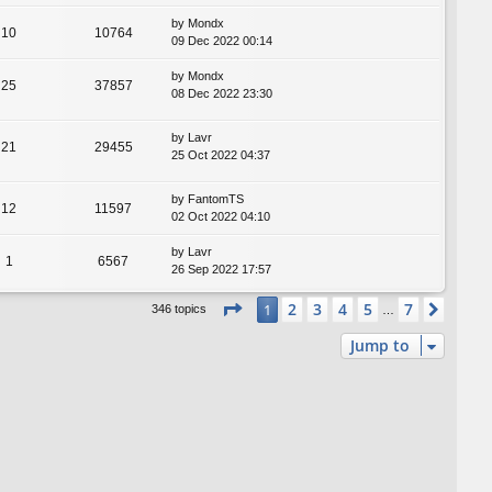
by
Mondx
10
10764
09 Dec 2022 00:14
by
Mondx
25
37857
08 Dec 2022 23:30
by
Lavr
21
29455
25 Oct 2022 04:37
by
FantomTS
12
11597
02 Oct 2022 04:10
by
Lavr
1
6567
26 Sep 2022 17:57
Page
1
of
7
2
3
4
5
7
1
Next
346 topics
…
Jump to