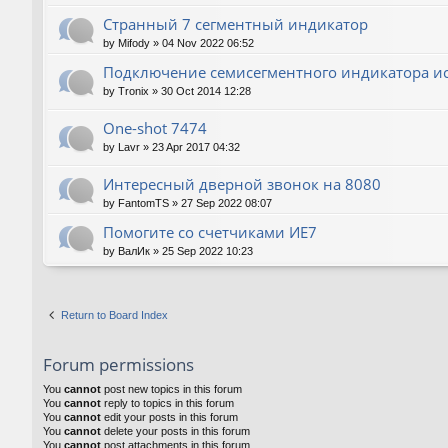
Странный 7 сегментный индикатор
by
Mifody
»
04 Nov 2022 06:52
Подключение семисегментного индикатора ис
by
Tronix
»
30 Oct 2014 12:28
One-shot 7474
by
Lavr
»
23 Apr 2017 04:32
Интересный дверной звонок на 8080
by
FantomTS
»
27 Sep 2022 08:07
Помогите со счетчиками ИЕ7
by
ВалИк
»
25 Sep 2022 10:23
Return to Board Index
Forum permissions
You
cannot
post new topics in this forum
You
cannot
reply to topics in this forum
You
cannot
edit your posts in this forum
You
cannot
delete your posts in this forum
You
cannot
post attachments in this forum