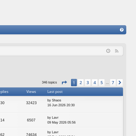
FA
Q
F
e
e
d
Page
1
of
7
2
3
4
5
7
1
Next
346 topics
…
plies
Views
Last post
by
Shaos
30
32423
16 Jun 2026 20:30
by
Lavr
14
6507
09 May 2026 05:56
by
Lavr
62
74634