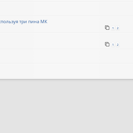
пользуя три пина МК
1
2
1
2