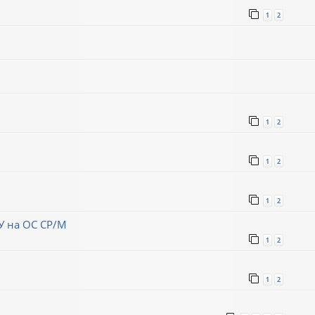
1
2
1
2
1
2
1
2
ЗУ на ОС СР/М
1
2
1
2