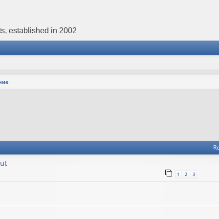
s, established in 2002
ние
Re
ut
1
2
3