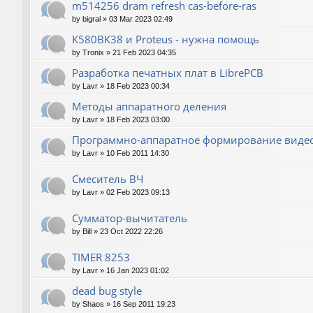
m514256 dram refresh cas-before-ras
by
bigral
»
03 Mar 2023 02:49
К580ВК38 и Proteus - нужна помощь
by
Tronix
»
21 Feb 2023 04:35
Разработка печатных плат в LibrePCB
by
Lavr
»
18 Feb 2023 00:34
Методы аппаратного деления
by
Lavr
»
18 Feb 2023 03:00
Программно-аппаратное формирование виде
by
Lavr
»
10 Feb 2011 14:30
Смеситель ВЧ
by
Lavr
»
02 Feb 2023 09:13
Сумматор-вычитатель
by
Bill
»
23 Oct 2022 22:26
TIMER 8253
by
Lavr
»
16 Jan 2023 01:02
dead bug style
by
Shaos
»
16 Sep 2011 19:23