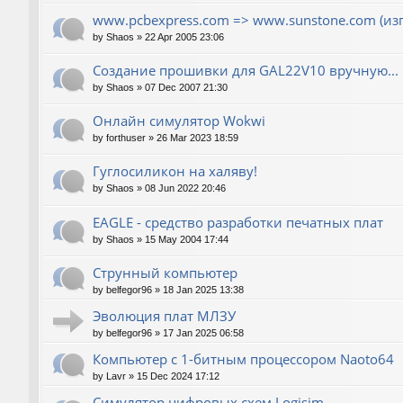
www.pcbexpress.com => www.sunstone.com (из
by
Shaos
»
22 Apr 2005 23:06
Создание прошивки для GAL22V10 вручную...
by
Shaos
»
07 Dec 2007 21:30
Онлайн симулятор Wokwi
by
forthuser
»
26 Mar 2023 18:59
Гуглосиликон на халяву!
by
Shaos
»
08 Jun 2022 20:46
EAGLE - средство разработки печатных плат
by
Shaos
»
15 May 2004 17:44
Струнный компьютер
by
belfegor96
»
18 Jan 2025 13:38
Эволюция плат МЛЗУ
by
belfegor96
»
17 Jan 2025 06:58
Компьютер с 1-битным процессором Naoto64
by
Lavr
»
15 Dec 2024 17:12
Симулятор цифровых схем Logisim