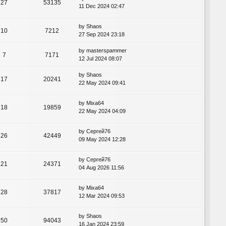
27
53135
11 Dec 2024 02:47
by
Shaos
10
7212
27 Sep 2024 23:18
by
masterspammer
7
7171
12 Jul 2024 08:07
by
Shaos
17
20241
22 May 2024 09:41
by
Mixa64
18
19859
22 May 2024 04:09
by
Сергей76
26
42449
09 May 2024 12:28
by
Сергей76
21
24371
04 Aug 2026 11:56
by
Mixa64
28
37817
12 Mar 2024 09:53
by
Shaos
50
94043
16 Jan 2024 23:59