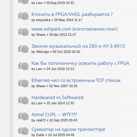
by
Lavr
»
02 Aug 2019 10:33
Ктонить в FPGA/VHDL разбирается ?
by
imsushka
»
29 May 2024 11:17
www.oshpark.com (изготовление плат)
by
Shaos
»
26 Apr 2013 21:27
Звонок музыкальный на Z80 и AY-3-8910
by
WinLego
»
05 Oct 2025 03:30
Как бы потихонечку освоить работу с FPGA
by
Lavr
»
24 Jun 2016 13:13
Ethernet-чип со встроенным TCP стеком
by
Shaos
»
02 Nov 2007 20:35
Hardwared vs Softwared
by
Lavr
»
25 Jan 2014 12:33
Atmel CUPL -- WTF???
by
vital72
»
10 Sep 2025 09:43
Сумматор на одном транзисторе
by
Zeluk
»
10 Jul 2025 04:40