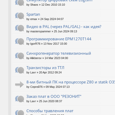
by
Shaos
»
12 Dec 2010 15:10
Spartan
by
emax
»
24 Sep 2024 04:07
Видео в PAL (через PAL/GAL) - как идея?
by
masterspammer
»
25 Jun 2024 09:13
Программирование EPM1270T144
by
IgorR76
»
13 Nov 2017 15:00
Синхрогенератор телевизионный
by
Alikberov
»
14 Mar 2023 04:00
Транзисторы из ТТЛ
by
Lavr
»
20 Apr 2012 09:24
8-ми битный ПК на процессоре Z80 и statik О
by
Сергей76
»
09 May 2024 07:13
Заказ плат в ООО "РЕЗОНИТ"
by
Lavr
»
25 Jun 2020 08:37
Способы травления плат