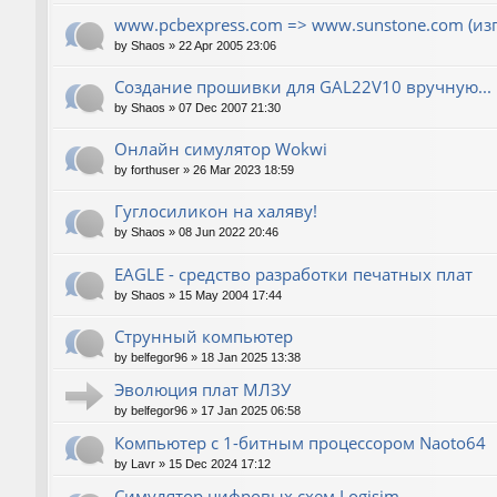
www.pcbexpress.com => www.sunstone.com (из
by
Shaos
»
22 Apr 2005 23:06
Создание прошивки для GAL22V10 вручную...
by
Shaos
»
07 Dec 2007 21:30
Онлайн симулятор Wokwi
by
forthuser
»
26 Mar 2023 18:59
Гуглосиликон на халяву!
by
Shaos
»
08 Jun 2022 20:46
EAGLE - средство разработки печатных плат
by
Shaos
»
15 May 2004 17:44
Струнный компьютер
by
belfegor96
»
18 Jan 2025 13:38
Эволюция плат МЛЗУ
by
belfegor96
»
17 Jan 2025 06:58
Компьютер с 1-битным процессором Naoto64
by
Lavr
»
15 Dec 2024 17:12
Симулятор цифровых схем Logisim