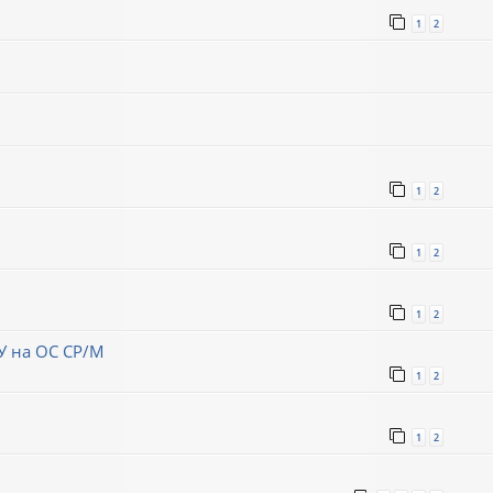
1
2
1
2
1
2
1
2
ЗУ на ОС СР/М
1
2
1
2