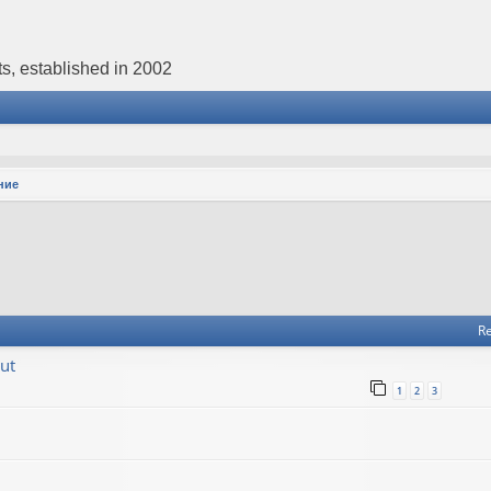
s, established in 2002
ние
Re
ut
1
2
3