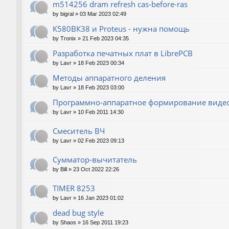
m514256 dram refresh cas-before-ras
by
bigral
»
03 Mar 2023 02:49
К580ВК38 и Proteus - нужна помощь
by
Tronix
»
21 Feb 2023 04:35
Разработка печатных плат в LibrePCB
by
Lavr
»
18 Feb 2023 00:34
Методы аппаратного деления
by
Lavr
»
18 Feb 2023 03:00
Программно-аппаратное формирование виде
by
Lavr
»
10 Feb 2011 14:30
Смеситель ВЧ
by
Lavr
»
02 Feb 2023 09:13
Сумматор-вычитатель
by
Bill
»
23 Oct 2022 22:26
TIMER 8253
by
Lavr
»
16 Jan 2023 01:02
dead bug style
by
Shaos
»
16 Sep 2011 19:23