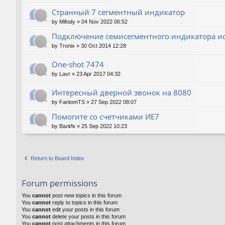
Странный 7 сегментный индикатор
by
Mifody
»
04 Nov 2022 06:52
Подключение семисегментного индикатора ис
by
Tronix
»
30 Oct 2014 12:28
One-shot 7474
by
Lavr
»
23 Apr 2017 04:32
Интересный дверной звонок на 8080
by
FantomTS
»
27 Sep 2022 08:07
Помогите со счетчиками ИЕ7
by
ВалИк
»
25 Sep 2022 10:23
Return to Board Index
Forum permissions
You
cannot
post new topics in this forum
You
cannot
reply to topics in this forum
You
cannot
edit your posts in this forum
You
cannot
delete your posts in this forum
You
cannot
post attachments in this forum