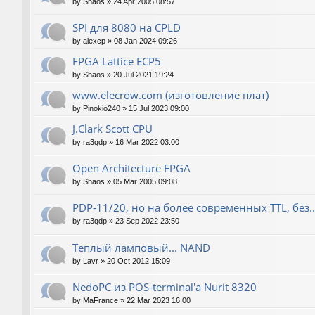
by
Shaos
»
24 Apr 2005 08:57
SPI для 8080 на CPLD
by
alexcp
»
08 Jan 2024 09:26
FPGA Lattice ECP5
by
Shaos
»
20 Jul 2021 19:24
www.elecrow.com (изготовление плат)
by
Pinokio240
»
15 Jul 2023 09:00
J.Clark Scott CPU
by
ra3qdp
»
16 Mar 2022 03:00
Open Architecture FPGA
by
Shaos
»
05 Mar 2005 09:08
PDP-11/20, но на более современных TTL, без..
by
ra3qdp
»
23 Sep 2022 23:50
Тёплый ламповый... NAND
by
Lavr
»
20 Oct 2012 15:09
NedoPC из POS-terminal'а Nurit 8320
by
MaFrance
»
22 Mar 2023 16:00