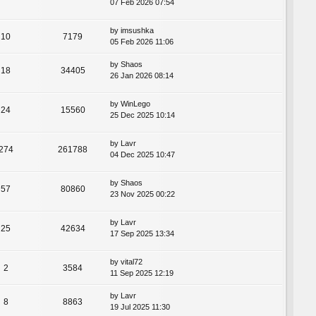
07 Feb 2026 07:54
by
imsushka
10
7179
05 Feb 2026 11:06
by
Shaos
18
34405
26 Jan 2026 08:14
by
WinLego
24
15560
25 Dec 2025 10:14
by
Lavr
274
261788
04 Dec 2025 10:47
by
Shaos
57
80860
23 Nov 2025 00:22
by
Lavr
25
42634
17 Sep 2025 13:34
by
vital72
2
3584
11 Sep 2025 12:19
by
Lavr
8
8863
19 Jul 2025 11:30