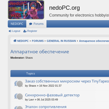
nedoPC.org
Community for electronics hobbyist
NEDOPC
Forums
Logout
Register
NEDOPC
FORUMS
GENERAL IN RUSSIAN
Аппаратное обеспече
Аппаратное обеспечение
Moderator:
Shaos
Topics
Заказ собственных микросхем через TinyTapeo
by
Shaos
»
16 Nov 2022 01:37
Синхронно-фазовый детектор
by
Lavr
»
06 Jul 2025 03:49
Эталон сопротивления