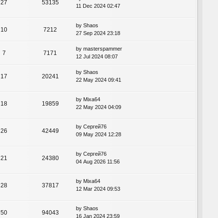
27
53135
11 Dec 2024 02:47
by
Shaos
10
7212
27 Sep 2024 23:18
by
masterspammer
7
7171
12 Jul 2024 08:07
by
Shaos
17
20241
22 May 2024 09:41
by
Mixa64
18
19859
22 May 2024 04:09
by
Сергей76
26
42449
09 May 2024 12:28
by
Сергей76
21
24380
04 Aug 2026 11:56
by
Mixa64
28
37817
12 Mar 2024 09:53
by
Shaos
50
94043
16 Jan 2024 23:59