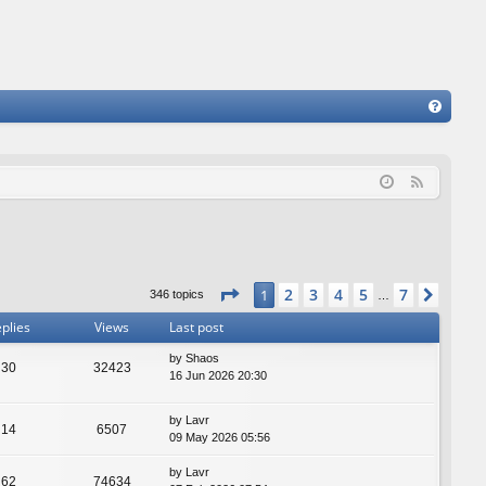
FA
Q
F
e
e
d
Page
1
of
7
2
3
4
5
7
1
Next
346 topics
…
plies
Views
Last post
by
Shaos
30
32423
16 Jun 2026 20:30
by
Lavr
14
6507
09 May 2026 05:56
by
Lavr
62
74634