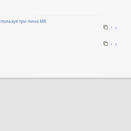
пользуя три пина МК
1
2
1
2