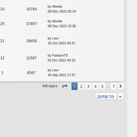
by
Mondx
10
10764
09 Dec 2022 00:14
by
Mondx
25
37857
08 Dec 2022 23:30
by
Lavr
21
29455
25 Oct 2022 04:37
by
FantomTS
12
11597
02 Oct 2022 04:10
by
Lavr
1
6567
26 Sep 2022 17:57
Page
1
of
7
2
3
4
5
7
1
Next
346 topics
…
Jump to