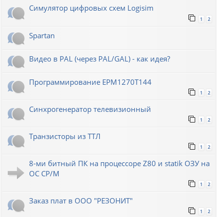
Симулятор цифровых схем Logisim
1
2
Spartan
Видео в PAL (через PAL/GAL) - как идея?
Программирование EPM1270T144
1
2
Синхрогенератор телевизионный
1
2
Транзисторы из ТТЛ
1
2
8-ми битный ПК на процессоре Z80 и statik ОЗУ на
ОС СР/М
1
2
Заказ плат в ООО "РЕЗОНИТ"
1
2