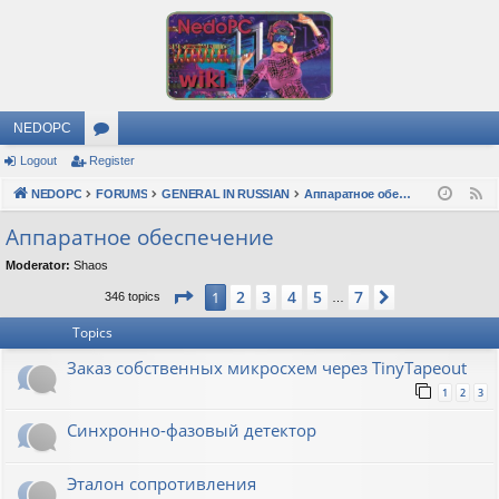
NEDOPC
Logout
Register
or
NEDOPC
u
FORUMS
GENERAL IN RUSSIAN
Аппаратное обеспечение
F
e
m
Аппаратное обеспечение
e
s
Moderator:
Shaos
d
Page
1
of
7
2
3
4
5
7
1
Next
346 topics
…
Topics
Заказ собственных микросхем через TinyTapeout
1
2
3
Синхронно-фазовый детектор
Эталон сопротивления