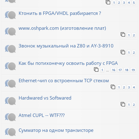
1
2
3
4
5
Ктонить в FPGA/VHDL разбирается ?
www.oshpark.com (изготовление плат)
1
2
Звонок музыкальный на Z80 и AY-3-8910
1
2
Как бы потихонечку освоить работу с FPGA
1
16
17
18
19
…
Ethernet-чип со встроенным TCP стеком
1
2
3
4
Hardwared vs Softwared
1
2
Atmel CUPL -- WTF???
Сумматор на одном транзисторе