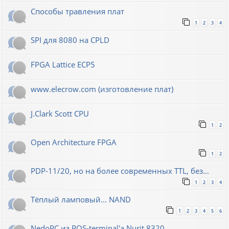
Способы травления плат
1
2
3
4
SPI для 8080 на CPLD
FPGA Lattice ECP5
www.elecrow.com (изготовление плат)
J.Clark Scott CPU
1
2
Open Architecture FPGA
1
2
PDP-11/20, но на более современных TTL, без...
1
2
3
4
Тёплый ламповый... NAND
1
2
3
4
5
6
NedoPC из POS-terminal'а Nurit 8320