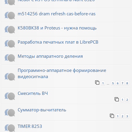
m514256 dram refresh cas-before-ras
К580ВК38 и Proteus - нужна помощь
Разработка печатных плат в LibrePCB
Методы аппаратного деления
Программно-аппаратное формирование
видеосигнала
1
5
6
7
8
…
Смеситель ВЧ
1
2
Сумматор-вычитатель
1
2
3
TIMER 8253