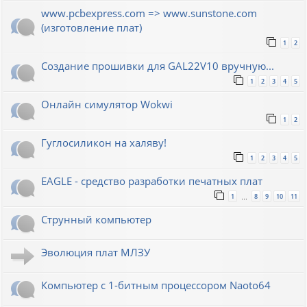
www.pcbexpress.com => www.sunstone.com
(изготовление плат)
1
2
Создание прошивки для GAL22V10 вручную...
1
2
3
4
5
Онлайн симулятор Wokwi
1
2
Гуглосиликон на халяву!
1
2
3
4
5
EAGLE - средство разработки печатных плат
1
8
9
10
11
…
Струнный компьютер
Эволюция плат МЛЗУ
Компьютер с 1-битным процессором Naoto64