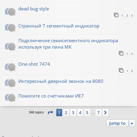
dead bug style
1
2
3
Странный 7 сегментный индикатор
Подключение семисегментного индикатора
используя три пина МК
1
2
One-shot 7474
1
2
Интересный дверной звонок на 8080
Помогите со счетчиками ИЕ7
Page
1
of
7
2
3
4
5
7
1
Next
346 topics
…
Jump to